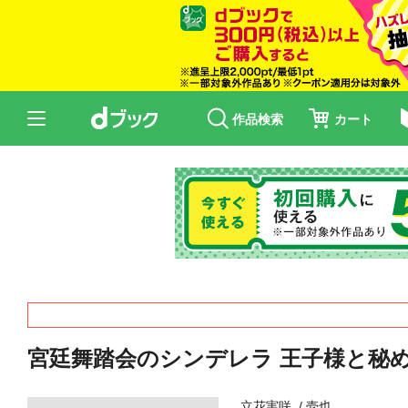
作品検索
カート
宮廷舞踏会のシンデレラ 王子様と秘
立花実咲
壱也