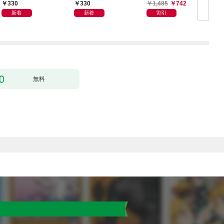
ます【分冊版】1
1
一夜で大国君主の身ご
330
330
1,485
742
もり妃になりました
新着
新着
割引
【電子限定SS付き】
無料