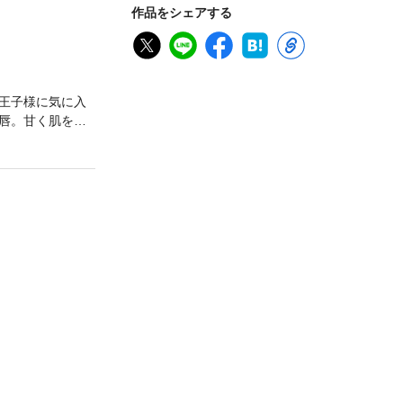
作品をシェアする
王子様に気に入
唇。甘く肌を吸
王子の本心。不安
る口絵・イラスト