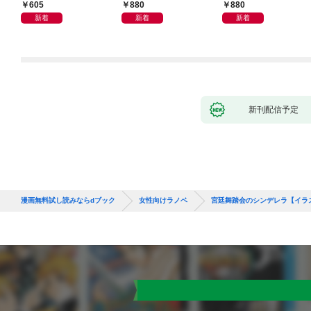
ナル】
ます
605
880
880
新着
新着
新着
新刊配信予定
漫画無料試し読みならdブック
女性向けラノベ
宮廷舞踏会のシンデレラ【イラ