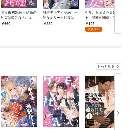
甘々仮初婚約 ～結婚の
独占デキアイ契約 一
今夜、おまえを妻にす
約束は時効なのにエリ
途なエリート社長は幼
る～禁断の関係～1
ート御曹司からの執着
なじみに執着していま
198
660
880
愛が止まりません～
す！
試読フル
もっと見る