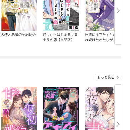
天使と悪魔の契約結婚
賭けからはじまるサヨ
家族に役立たずと言わ
ナラの恋【単話版】
れ続けたわたしが、魔
性の公爵騎士様の最愛
になるまで
もっと見る