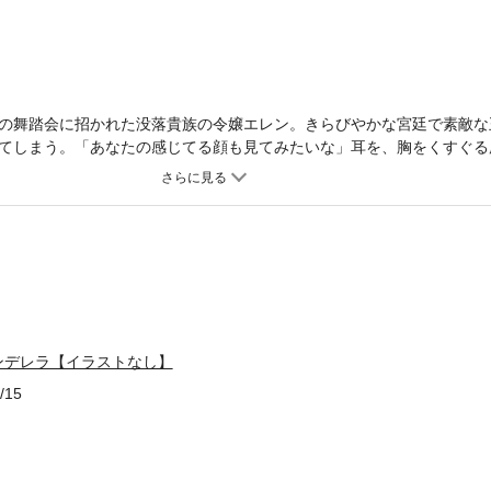
の舞踏会に招かれた没落貴族の令嬢エレン。きらびやかな宮廷で素敵な
てしまう。「あなたの感じてる顔も見てみたいな」耳を、胸をくすぐる
―。私を招いてくれたのは彼なの？ 秘め事に蕩けつつ、気になるのは
の言葉が!?※この作品は【イラストなし】です。紙書籍に収録されてい
注意ください。
ンデレラ【イラストなし】
/15