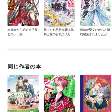
本能寺から始める信長
捨てられ男爵令嬢は黒
義妹が聖女だからと婚
との天下統一
騎士様のお気に入り
約破棄されましたが、
私は妖精の愛し子です
同じ作者の本