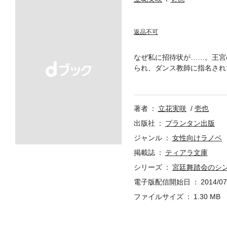
返品不可
なぜ私に招待状が……。王宮
られ、ダンス教師に指名され
われると身体から力が抜け―
を感じ始めた時、熱烈な求婚
が収録されていませんのでご
著者
立花実咲
壱也
出版社
プランタン出版
ジャンル
女性向けラノベ
掲載誌
ティアラ文庫
シリーズ
宮廷舞踏会のシ
電子版配信開始日
2014/07
ファイルサイズ
1.30 MB