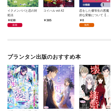
イクメンパパと恋の対
コイハル vol.42
恋をした優等生の悪魔
処法
的な変貌について【分
冊版】 1
638
0
385
新着
無料
プランタン出版のおすすめ本