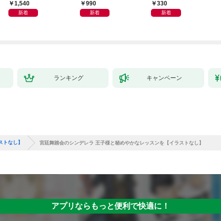
暮らしたい！（なのに
【分冊版】1
1,540
990
330
攻略対象たちがついて
新着
新着
新着
くる！？）
ランキング
キャンペーン
ストなし】
宮廷舞踏会のシンデレラ 王子様と秘めやかなレッスンを【イラストなし】
アプリならもっと便利で快適に！