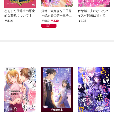
恋をした優等生の悪魔
拝啓、大好きな王子様
仮想婚～夫になったハ
的な変貌について 1
～婚約者の第一王子は
イスペ同僚は甘くてず
前世でガチ恋していた
るい策略家～1
660
330
814
198
推しでした～
割引