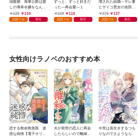
溺愛婚 海軍公爵は愛
ずっと、ずっと好きだ
壊された結婚～サレ妻
しの薄幸令嬢をなんと
った―再会愛―１
とサイコ悪女の攻防戦
しても妻にしたい１
～１
220
110
220
110
275
137
試読フル
割引
試読フル
割引
試読フル
割引
女性向けラノベのおすすめ本
恋する救命救急医 迷
夫が前世の恋人に再会
今世は長生きするつも
惑な純情【電子オリジ
したらしいので離縁し
りなのでさようなら