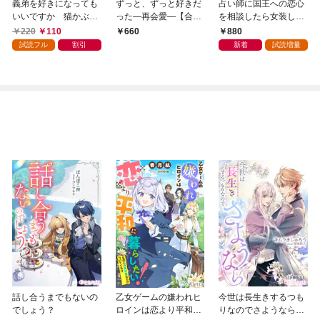
義弟を好きになっても
ずっと、ずっと好きだ
占い師に国王への恋心
いいですか 猫かぶり
った―再会愛―【合冊
を相談したら女装した
の甘い罠１
版】１
本人でした！？ 秘密
220
110
880
660
の官能レッスンでとろ
試読フル
割引
新着
試読増量
とろに手なずけられて
ます
話し合うまでもないの
乙女ゲームの嫌われヒ
今世は長生きするつも
でしょう？
ロインは恋より平和に
りなのでさようなら