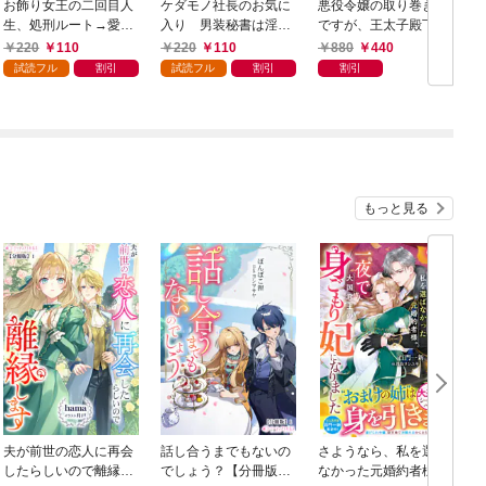
お飾り女王の二回目人
ケダモノ社長のお気に
悪役令嬢の取り巻きＡ
生、処刑ルート→愛さ
入り 男装秘書は淫ら
ですが、王太子殿下に
れ奥様に変更です。１
に身体を暴かれる１
迫られています。①
220
110
220
110
880
440
試読フル
割引
試読フル
割引
割引
もっと見る
夫が前世の恋人に再会
話し合うまでもないの
さようなら、私を選ば
したらしいので離縁し
でしょう？【分冊版】
なかった元婚約者様。