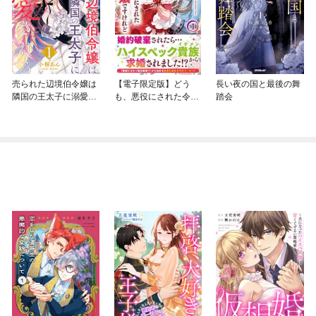
売られた辺境伯令嬢は
【電子限定版】どう
長い夜の国と最後の舞
隣国の王太子に溺愛さ
も、悪役にされた令嬢
踏会
れる
ですけれど