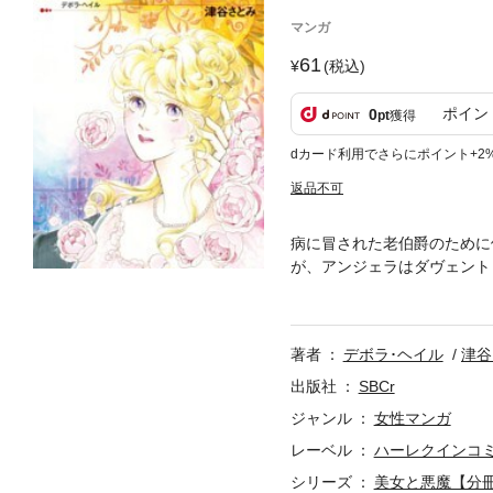
マンガ
61
(税込)
ポイン
0
pt
獲得
dカード利用でさらにポイント+2
返品不可
病に冒された老伯爵のために
が、アンジェラはダヴェント
たい…。そう想いを伝えるが
で覆い隠し、“悪魔”卿と恐
考えた彼は――…。
著者
デボラ･ヘイル
津谷
出版社
SBCr
ジャンル
女性マンガ
レーベル
ハーレクインコ
シリーズ
美女と悪魔【分