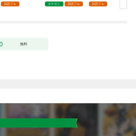
試読フル
タテヨミ
試読フル
試読フル
無料