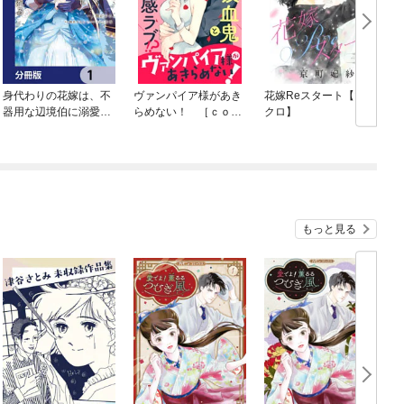
身代わりの花嫁は、不
ヴァンパイア様があき
花嫁Reスタート【マイ
L
器用な辺境伯に溺愛さ
らめない！ ［ｃｏｍ
クロ】
れる【分冊版】
ｉｃ ｔｉｎｔ］分冊
版
もっと見る