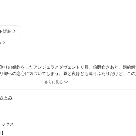
ト詳細
%
偽りの婚約をしたアンジェラとダヴェントリ卿。伯爵亡きあと、婚約解
リ卿への恋心に気づいてしまう。昼と夜ほども違うふたりだけど、この
、ダヴェントリ卿は哀れみはごめんだと、アンジェラの告白を拒絶する
れられる自分ではなく、人々に頼られ、好かれる司祭と結婚するのがアン
さとみ
ミックス
冊】