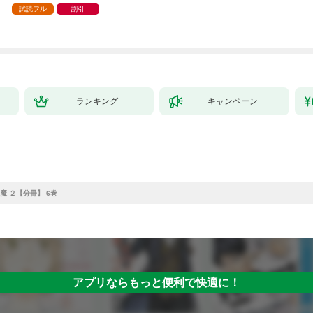
試読フル
割引
ランキング
キャンペーン
魔 ２【分冊】 6巻
アプリならもっと便利で快適に！