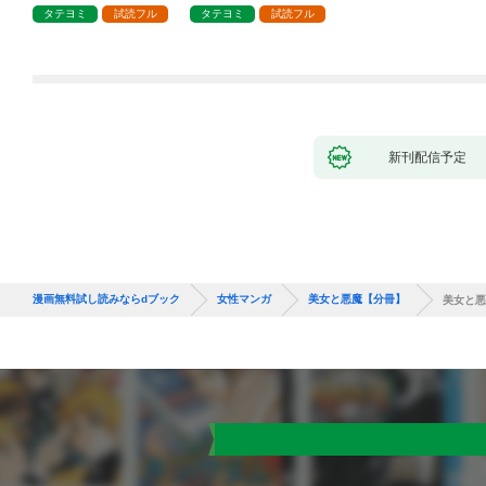
タテヨミ
試読フル
タテヨミ
試読フル
新刊配信予定
漫画無料試し読みならdブック
女性マンガ
美女と悪魔【分冊】
美女と悪