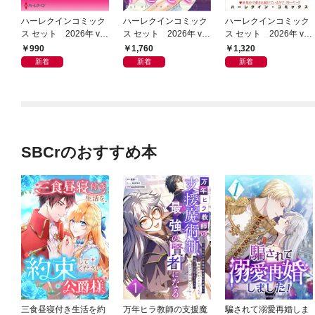
ハーレクインコミック
ハーレクインコミック
ハーレクインコミック
ス セット 2026年 vo
ス セット 2026年 vo
ス セット 2026年 vo
l.954
l.1065
l.1001
990
1,760
1,320
新着
新着
新着
SBCrのおすすめ本
三食昼寝付き生活を約
万年ヒラ教師の支援魔
騙されて溺愛再婚しま