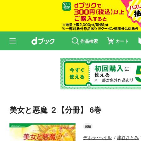
作品検索
カート
美女と悪魔 ２【分冊】 6巻
完結
デボラ･ヘイル
津谷さとみ