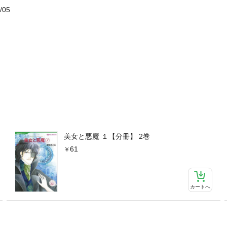
/05
美女と悪魔 １【分冊】 2巻
61
カートへ