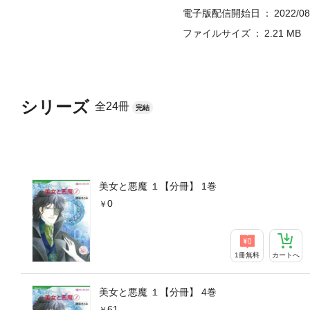
電子版配信開始日
2022/08
ファイルサイズ
2.21 MB
シリーズ
全24冊
完結
美女と悪魔 １【分冊】 1巻
0
1冊無料
カートへ
美女と悪魔 １【分冊】 4巻
61