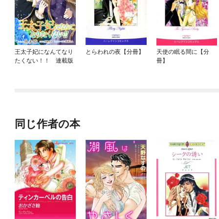
王太子妃になんてなり
とらわれの夜【分冊】
天使の眠る間に【分
たくない！！ 連載版
冊】
同じ作者の本