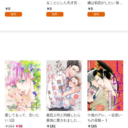
ることにした天才宮廷
嬢は初恋がしたい 第1
魔術師～辺境の地でス
話
0
0
0
ローライフを夢見る
無料
無料
無料
が、不届き者を倒して
いたら『最果ての魔
女』と呼ばれるように
なる～ 第1話
愛してるって、言いた
最恐上司と同棲したら
十億のアレ。～吉原い
い 1話
最強に愛されました 1
ちの花魁～ 1
巻
154
99
181
165