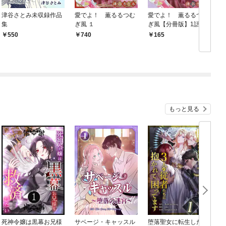
津谷さとみ未収録作品
愛でよ！ 薫るるつむ
愛でよ！ 薫るるつむ
集
ぎ風 １
ぎ風【分冊版】1話
550
740
165
もっと見る
死神令嬢は黒幕お兄様
サベージ・キャッスル
堕落聖女に転生した