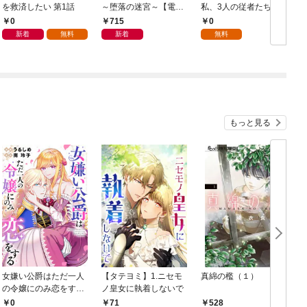
を救済したい 第1話
～堕落の迷宮～【電子
私、3人の従者たちに
単行本版】 第1巻
抱かれて困ってます 第
0
715
0
1話
新着
無料
新着
無料
もっと見る
女嫌い公爵はただ一人
【タテヨミ】1.ニセモ
真綿の檻（１）
の令嬢にのみ恋をする
ノ皇女に執着しないで
む
（分冊版）第１話
0
71
528