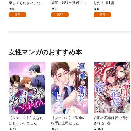
束してください、公爵
術師、最強の賢者にな
した！ 第1話
様 1話
る～不人気の支援魔術
0
0
0
師は給料泥棒だと魔術
無料
無料
無料
大学をクビになった
が、出世した元教え子
たちのおかげで何も困
らない件～ 第1話
女性マンガのおすすめ本
【タテヨミ】1.あなた
【タテヨミ】1.運命の
岩肌の花嫁は愛で溶か
はもういりません
相手は上司だった
される 1巻
71
71
363