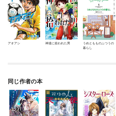
アオアシ
神達に拾われた男
うめともものふつうの
暮らし
同じ作者の本