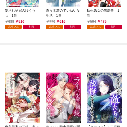
愛され皇妃のゆうう
寿々木君のていねいな
転生悪女の黒歴史 1
つ 1巻
生活 1巻
巻
638
510
770
616
594
475
試読フル
割引
試読フル
割引
試読フル
割引
鬼条院家の花嫁～鬼に
ライバル騎士団長に弱
【タテヨミ】1.二度目