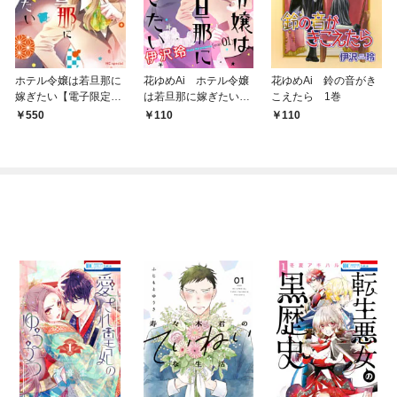
ホテル令嬢は若旦那に
花ゆめAi ホテル令嬢
花ゆめAi 鈴の音がき
嫁ぎたい【電子限定お
は若旦那に嫁ぎたい
こえたら 1巻
まけ付き】
story01
550
110
110