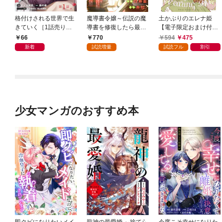
格付けされる世界で生
魔導書令嬢～伝説の魔
土かぶりのエレナ姫
きていく［1話売り］
導書を修復したら最強
【電子限定おまけ付
第1話
の精霊が味方になりま
き】 1巻
66
770
594
475
した（クールな王弟殿
新着
試読増量
試読フル
割引
下がなぜかいつもそば
にいます）～【おまけ
描き下ろし付き】 1
巻
少女マンガのおすすめ本
即クビになりたいメイ
龍神の最愛婚 ～捨てら
今度こそ幸せになりた