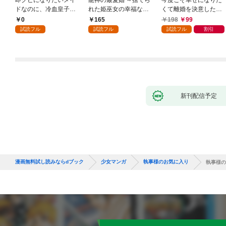
ドなのに、冷血皇子に
れた姫巫女の幸福な嫁
くて離婚を決意したと
執着されています第1
入り～: 1
ころ、無表情な旦那様
0
165
198
99
話
が「愛してる」と言っ
試読フル
試読フル
試読フル
割引
てきました。1
新刊配信予定
漫画無料試し読みならdブック
少女マンガ
執事様のお気に入り
執事様の