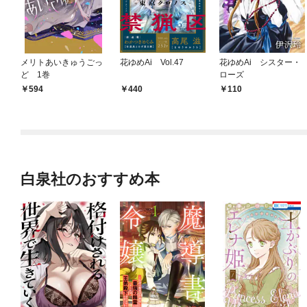
メリトあいきゅうごっ
花ゆめAi Vol.47
花ゆめAi シスター・
ど 1巻
ローズ
594
440
110
白泉社のおすすめ本