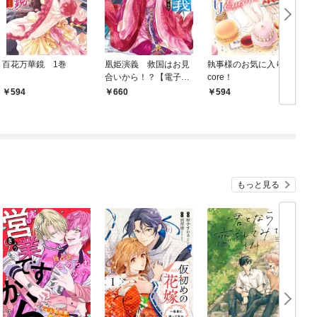
百花万華鏡 1巻
凰姫演義 救国はお見
執事様のお気に入りEn
合いから！？【電子特
core！
典付き】
594
660
594
もっと見る