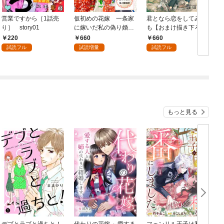
営業ですから［1話売
仮初めの花嫁 一条家
君となら恋をしてみて
り］ story01
に嫁いだ私の偽り婚姻
も【おまけ描き下ろし
7
譚【おまけ描き下ろし
付き】 1巻
220
660
660
付き】 1巻
試読フル
試読増量
試読フル
もっと見る
デブとラブと過ちと！
代わりの花嫁 ～愛する
フェンリル王子は私を