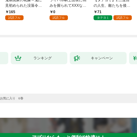
見初められた没落令嬢
みを握られてXXXな勝
の人生、敵たちを後悔
～１
負をすることになりま
させてみせます
165
0
71
した第1話
試読フル
試読フル
タテヨミ
試読フル
ランキング
キャンペーン
お気に入り 6巻