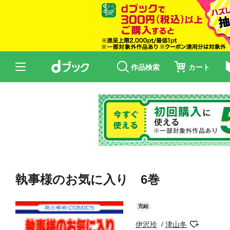
作品検索
カート
執事様のお気に入り 6巻
完結
伊沢玲
津山冬