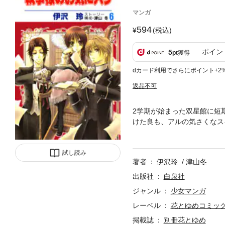
マンガ
594
(税込)
ポイン
5
pt
獲得
dカード利用でさらにポイント+2
返品不可
2学期が始まった双星館に短
けた良も、アルの気さくなス
心は全くおだやかでいられなく
試し読み
著者
伊沢玲
津山冬
出版社
白泉社
ジャンル
少女マンガ
レーベル
花とゆめコミッ
掲載誌
別冊花とゆめ