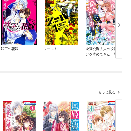
妖王の花嫁
ツール！
次期公爵夫人の役割だ
けを求めてきた、氷の
薔薇と謳われる旦那様
が家庭内ストーカーと
化した件 分冊版
もっと見る