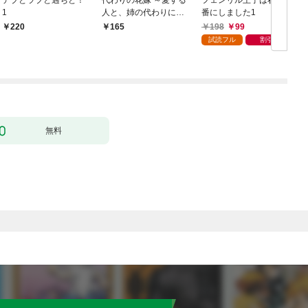
1
人と、姉の代わりに結
番にしました1
婚します～ 1
198
99
220
165
試読フル
割引
無料