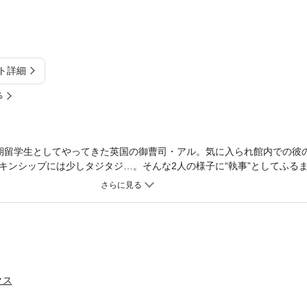
ト詳細
%
期留学生としてやってきた英国の御曹司・アル。気に入られ館内での彼
キンシップには少しタジタジ…。そんな2人の様子に“執事”としてふる
て──!?
クス