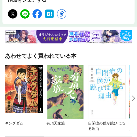
あわせてよく買われている本
キングダム
有頂天家族
自閉症の僕が跳びはね
【分
る理由
況を
い！