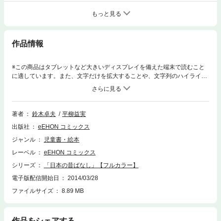
もっと見る
作品情報
※この商品はタブレットなど大きいディスプレイを備えた端末で読むこと
に適しています。また、文字だけを拡大することや、文字列のハイライ
ト、検索、辞書の参照、引用などの機能が使用できません。2014年5月厚
生労働省児童福祉文化賞受賞作品【フルカラー60ページ】気の弱い大工の
若者は、親友から勧められたほれ薬を使って、何とか米問屋の娘の気を引
こうとする。だが、そのほれ薬を作るには、満月の夜に捕まえたつがいの
著者
鈴木卓夫
平柳益実
イモリがなくてはならない。娘の気持ちをつかみたい一心で、若者は真夜
出版社
eEHON コミックス
中の沼へ行く。苦労してこしらえた、ほれ薬を使おうというその日、ほれ
薬の粉は、風に吹かれて、思わぬ方へ飛んでいったからさあ大変。若者の
ジャンル
児童書・絵本
恋は実るのか!?
レーベル
eEHON コミックス
シリーズ
「日本の昔ばなし」【フルカラー】
電子版配信開始日
2014/03/28
ファイルサイズ
8.89 MB
作品をシェアする