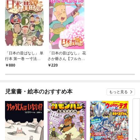
「日本の昔ばなし」 単
「日本の昔ばなし」 花
行本 第一巻 一寸法師
さか爺さん【フルカラ
編【フルカラー】
ー】
880
220
児童書・絵本のおすすめ本
もっと見る