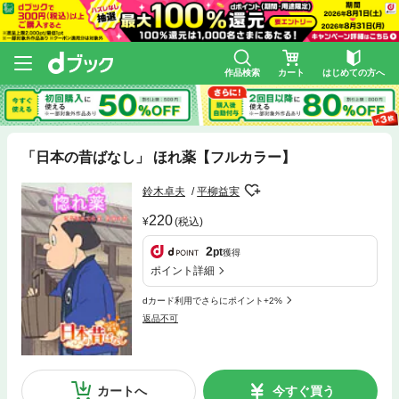
作品検索
カート
はじめての方へ
「日本の昔ばなし」 ほれ薬【フルカラー】
鈴木卓夫
平柳益実
220
(税込)
2
pt
獲得
ポイント詳細
dカード利用でさらにポイント+2%
返品不可
カートへ
今すぐ買う