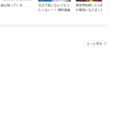
妹は知っている
王太子妃になんてなり
異世界転移したら愛犬
たくない！！ 婚約者編
が最強になりました ～
シルバーフェンリルと
俺が異世界暮らしを始
めたら～ THE COMIC
もっと見る