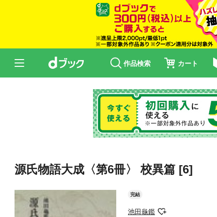
作品検索
カート
源氏物語大成〈第6冊〉 校異篇 [6]
完結
池田龜鑑