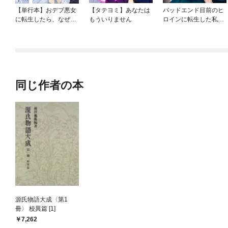
【単行本】おデブ悪女
【タテヨミ】あなたは
バッドエンド目前のヒ
に転生したら、なぜか
もういりません
ロインに転生した私、
ラスボス王子様に執着
今世では恋愛するつも
されています
りがチートな兄が離し
てくれません！？@C
OMIC
同じ作者の本
源氏物語大成〈第1
冊〉 校異篇 [1]
7,262