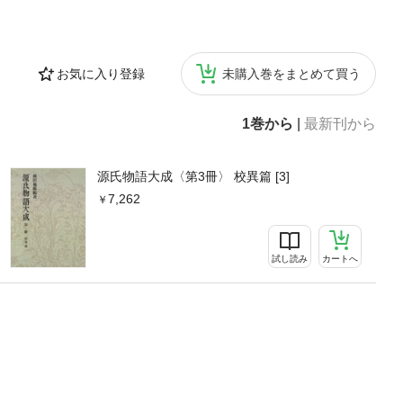
お気に入り登録
未購入巻をまとめて買う
1巻から
|
最新刊から
源氏物語大成〈第3冊〉 校異篇 [3]
7,262
試し読み
カートへ