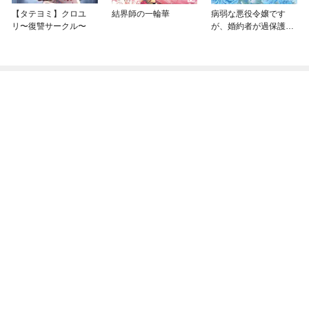
【タテヨミ】クロユ
結界師の一輪華
病弱な悪役令嬢です
リ〜復讐サークル〜
が、婚約者が過保護す
ぎて逃げ出したい(私た
ち犬猿の仲でしたよ
ね！？)