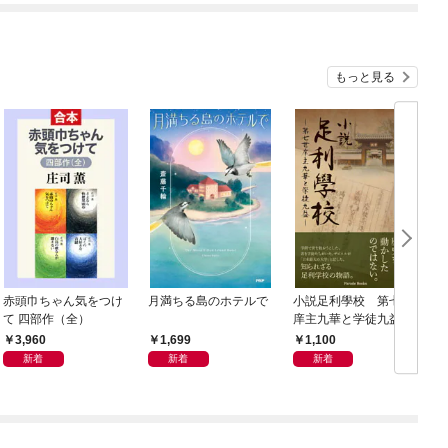
もっと見る
赤頭巾ちゃん気をつけ
月満ちる島のホテルで
小説足利學校 第七世
て 四部作（全）
庠主九華と学徒九益
3,960
1,699
1,100
新着
新着
新着