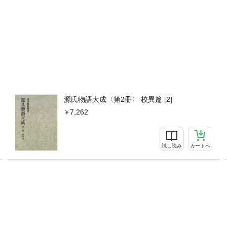
源氏物語大成〈第2冊〉 校異篇 [2]
7,262
試し読み
カートへ