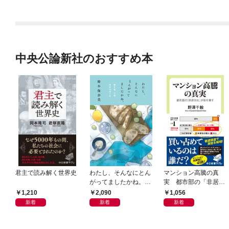
中央公論新社のおすすめ本
君主で読み解く世界史
わたし、そんなにとん
マンション高騰の真
がってましたかね。
実 都市部の「非居住
獅子座、Ａ型、丙午は
化」が街を壊す
1,210
2,090
1,056
めぐる
新着
新着
新着