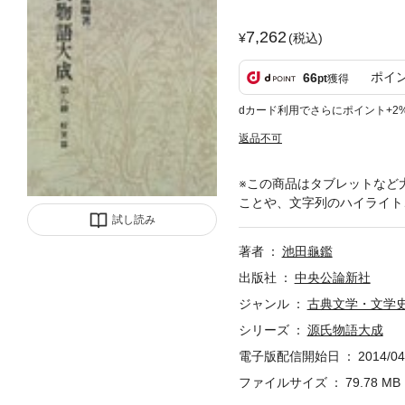
7,262
(税込)
ポイ
66
pt
獲得
dカード利用でさらにポイント+2
返品不可
※この商品はタブレットなど
ことや、文字列のハイライト
試し読み
著者
池田龜鑑
出版社
中央公論新社
ジャンル
古典文学・文学
シリーズ
源氏物語大成
電子版配信開始日
2014/04
ファイルサイズ
79.78 MB