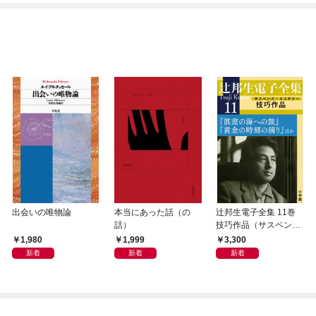
出会いの唯物論
本当にあった話（の
辻邦生電子全集 11巻
話）
技巧作品（サスペン
ス・ミステリー） 『眞
1,980
1,999
3,300
晝の海への旅』『黄金
新着
新着
新着
の時刻の滴り』ほか