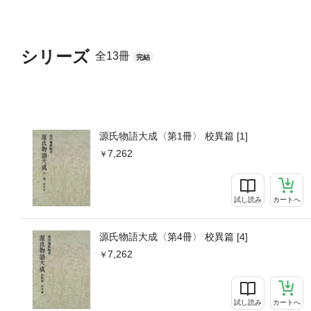
シリーズ
全13冊
完結
源氏物語大成〈第1冊〉 校異篇 [1]
7,262
試し読み
カートへ
源氏物語大成〈第4冊〉 校異篇 [4]
7,262
試し読み
カートへ