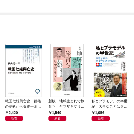
戦国七雄興亡史 群雄
新版 地球生まれで旅
私とプラモデルの半世
の割拠から秦統一まで
育ち ヤマザキマリ流
紀 大事なことはタミ
の道程
人生論
ヤが教えてくれた
2,420
1,540
1,056
新着
新着
新着