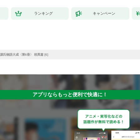
ランキング
キャンペーン
源氏物語大成〈第6冊〉 校異篇 [6]
アプリならもっと便利で快適に！