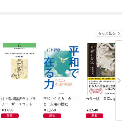
もっと見る
村上春樹翻訳ライブラ
平和で在る力 今ここ
カラー版 皇室のお宝
リー ザ・スコット・
と 永遠の挑戦
フィッツジェラルド・
1,650
1,650
1,540
ブック
新着
新着
新着