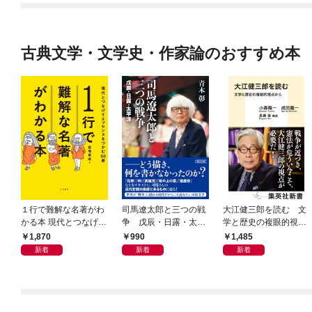
古典文学・文学史・作家論のおすすめ本
１行で難解な名著がわ
司馬遼太郎と三つの戦
大江健三郎を読む 文
かる本 現代とつなげて
争 戊辰・日露・太平
学と歴史の複眼的視点
エッセンスをつかむ50
洋
から
1,870
990
1,485
冊
新着
新着
新着