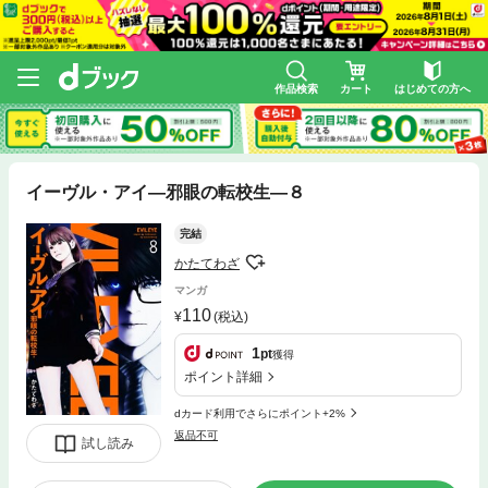
作品検索
カート
はじめての方へ
イーヴル・アイ―邪眼の転校生―８
完結
かたてわざ
マンガ
110
(税込)
1
pt
獲得
ポイント詳細
dカード利用でさらにポイント+2%
返品不可
試し読み