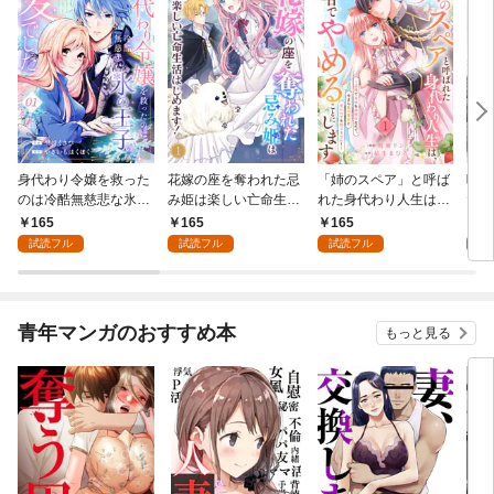
身代わり令嬢を救った
花嫁の座を奪われた忌
「姉のスペア」と呼ば
呪わ
のは冷酷無慈悲な氷の
み姫は楽しい亡命生活
れた身代わり人生は、
た花
王子の愛でした１
はじめます！１
今日でやめることにし
165
165
165
1
ます～辺境で自由を満
試読フル
試読フル
試読フル
試
喫中なので、今さら真
の聖女と言われても知
りません！～１
青年マンガのおすすめ本
もっと見る