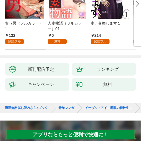
奪う男（フルカラー）
人妻物語（フルカラ
妻、交換します１
ごめ
1
ー）01
ない
132
0
214
1
試読フル
無料
試読フル
試
新刊配信予定
ランキング
キャンペーン
無料
漫画無料試し読みならdブック
青年マンガ
イーヴル・アイ―邪眼の転校生―
アプリならもっと便利で快適に！