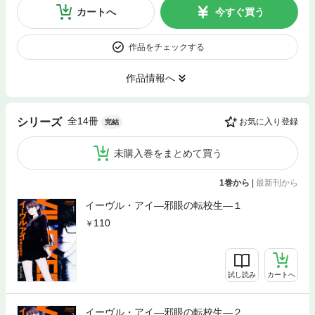
カートへ
今すぐ買う
作品をチェックする
作品情報へ
全14冊
シリーズ
お気に入り登録
完結
未購入巻をまとめて買う
1巻から
|
最新刊から
イーヴル・アイ―邪眼の転校生―１
110
試し読み
カートへ
イーヴル・アイ―邪眼の転校生―２