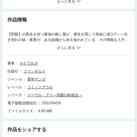
もっと見る
作品情報
【邪眼】の異名を持つ最強の殺し屋が、素性を隠して高校に潜入!?――生
き別れの妹・春香が、ある組織から命を狙われている…その情報を入手し
た【邪眼】は、春香の身を守るため彼女の通う高校へと転入する。ひ弱キ
ャラを演じて正体を隠しながら、次々を現れる刺客をブチのめす！ 俺の妹
に手を出す奴は、誰であろうと容赦はしない――
著者
かたてわざ
出版社
ファンギルド
ジャンル
青年マンガ
レーベル
コミックアウル
シリーズ
イーヴル・アイ―邪眼の転校生―
電子版配信開始日
2022/04/29
ファイルサイズ
6.65 MB
作品をシェアする