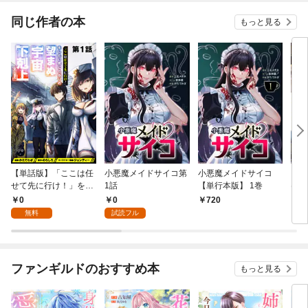
同じ作者の本
もっと見る
【単話版】「ここは任
小悪魔メイドサイコ第
小悪魔メイドサイコ
「こ
せて先に行け！」をし
1話
【単行本版】 1巻
け！
たい死にたがりの望ま
がり
0
0
720
7
ぬ宇宙下剋上@COMI
上@
無料
試読フル
C 第1話
ファンギルドのおすすめ本
もっと見る