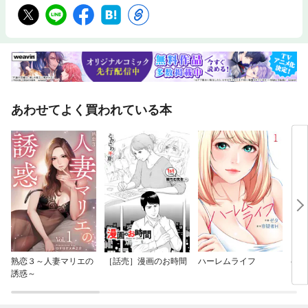
あわせてよく買われている本
熟恋３～人妻マリエの
［話売］漫画のお時間
ハーレムライフ
半蔵
誘惑～