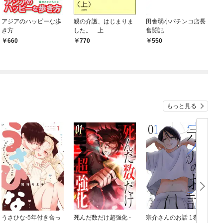
アジアのハッピーな歩
親の介護、はじまりま
田舎弱小パチンコ店長
き方
した。 上
奮闘記
660
770
550
もっと見る
うさひな-5年付き合っ
死んだ数だけ超強化 -
宗介さんのお話 1巻