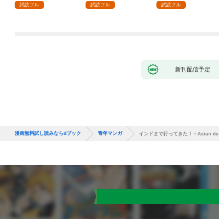
試読フル
試読フル
試読フル
新刊配信予定
漫画無料試し読みならdブック
青年マンガ
インドまで行ってきた！－Asian deep