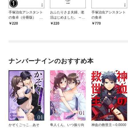
手塚治虫アシスタント
おふたりさま夫婦、老
手塚治虫アシスタント
の食卓（分冊版）
活はじめました。 ～ど
の食卓
【第1話】
うなる！？ 私たちの老
220
220
770
後～（分冊版） 【第
1話】
ナンバーナインのおすすめ本
かぞくごっこ…あそ
隼人くん、いつ振り向
神血の救世主～0.0000