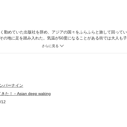
なく勤めていた出版社を辞め、アジアの国々をふらふらと旅して回って
その地に足を踏み入れた。気温が50度になることがある街では大人も
歩きまわっていたり、はたまた修行に明け暮れる人がいたりと、日本と
ざまな旅行者とも出会う。「毎日、会社で働いてそして年をとっていく
うか」と悩み、その答えを探しにインドまで来た男性や彼氏を追って来
かい人間模様が展開されていく。デリー、バラナシ、カトマンズへと続
思わせる、秀逸の紀行マンガ！コラムの「インド雑学旅案内」では豆知
「インド人は女をやたらと口説く」など堀田かよ氏のレポートがこれま
し！
ナンバーナイン
！－Asian deep waking
/12