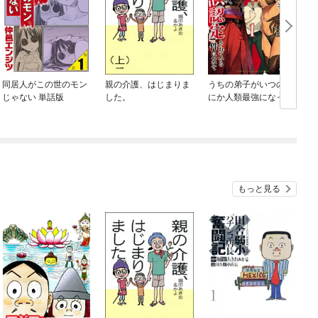
同居人がこの世のモン
親の介護、はじまりま
うちの弟子がいつのま
じゃない 単話版
した。
にか人類最強になって
いて、なんの才能もな
い師匠の俺が、それを
超える宇宙最強に誤認
定されている件につい
て
もっと見る