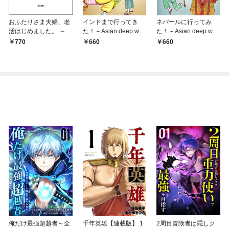
おふたりさま夫婦、老
インドまで行ってき
ネパールに行ってみ
活はじめました。 ～ど
た！－Asian deep wak
た！－Asian deep wak
うなる！？ 私たちの老
ing
ing
770
660
660
後～
俺だけ最強超越者～全
千年英雄【連載版】 1
2周目冒険者は隠しク