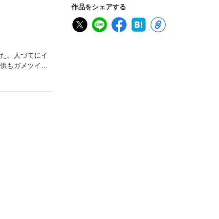
作品をシェアする
いた。人づてにイ
子供もガメツイ商
はまるで異質な
……、そんな人
た女性らとの交
く、インドの
識が盛り沢山、
た面白い！旅好