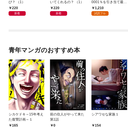
び？ （1）
いてくれるの？ （1）
0001％を引き当て最強
へ～【電子書籍特典
220
220
1,210
付】（１）
新着
新着
試読フル
青年マンガのおすすめ本
シカケドキ～15年考え
前の住人がやって来た
シアワセな家族１
た復讐計画～１
第1話
165
0
154