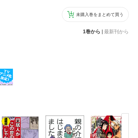
未購入巻をまとめて買う
1巻から
|
最新刊から