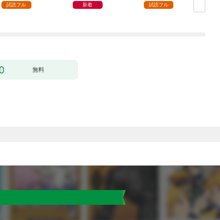
試読フル
新着
試読フル
無料