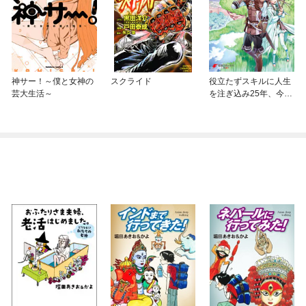
神サー！～僕と女神の
スクライド
役立たずスキルに人生
芸大生活～
を注ぎ込み25年、今さ
ら最強の冒険譚