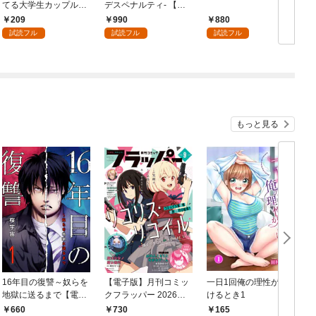
てる大学生カップルの
デスペナルティ- 【コ
話-【分冊版】(1)
ミック】 （1）
209
990
880
試読フル
試読フル
試読フル
もっと見る
16年目の復讐～奴らを
【電子版】月刊コミッ
一日1回俺の理性が負
地獄に送るまで【電子
クフラッパー 2026年9
けるとき1
か
単行本版】１
月号
660
730
165