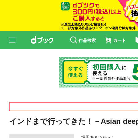
作品検索
カート
インドまで行ってきた！－Asian deep 
堀田あきお&かよ