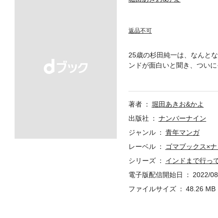
返品不可
25歳の杉田純一は、なんと
ンドが面白いと聞き、ついに
売をしていたり、牛が路上を
世界。杉田はこの地で、さま
生にどんな意味があるのだろ
著者
堀田あきお&かよ
流から、ちょっと切なくも温
旅。インドに行ってみたいと
出版社
ナンバーナイン
「はみだしインド雑記」では
ジャンル
青年マンガ
き必見、イッキ読み間違いな
レーベル
ゴマブックス×
シリーズ
インドまで行ってきた
電子版配信開始日
2022/08
ファイルサイズ
48.26 MB