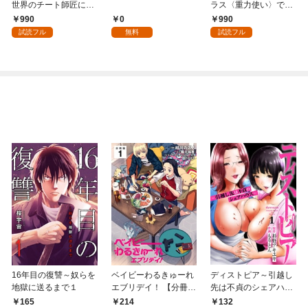
世界のチート師匠に認
ラス〈重力使い〉で最
められた～【単行本】
強を目指す 【コミッ
990
0
990
（１）
ク】 （1）
試読フル
無料
試読フル
16年目の復讐～奴らを
ベイビーわるきゅーれ
ディストピア～引越し
地獄に送るまで１
エブリデイ！ 【分冊
先は不貞のシェアハウ
版】 1
ス～１
165
214
132