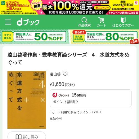
作品検索
カート
はじめての方へ
遠山啓著作集・数学教育論シリーズ 4 水道方式をめ
ぐって
遠山啓
1,650
(税込)
15
pt
獲得
ポイント詳細
dカード利用でさらにポイント+2%
返品不可
試し読み