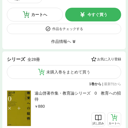
カートへ
今すぐ買う
作品をチェックする
作品情報へ
シリーズ
全28冊
お気に入り登録
未購入巻をまとめて買う
1巻から
|
最新刊から
遠山啓著作集・教育論シリーズ 0 教育への招
待
880
試し読み
カートへ