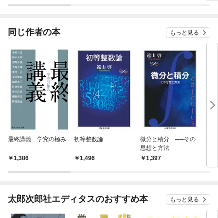
ラスボス王子様に執着
されています
同じ作者の本
もっと見る
最終講義 学究の極み
初等整数論
微分と積分 ──その
数学
思想と方法
1,386
1,496
1,397
1,
太郎次郎社エディタスのおすすめ本
もっと見る