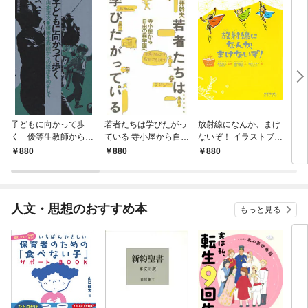
子どもに向かって歩
若者たちは学びたがっ
放射線になんか、まけ
ディ
く 優等生教師からの
ている 寺小屋から自由
ないぞ！ イラストブッ
を受
脱皮をめざして
の森学園へ
ク
成長
880
880
880
8
メリ
シャ
人文・思想のおすすめ本
もっと見る