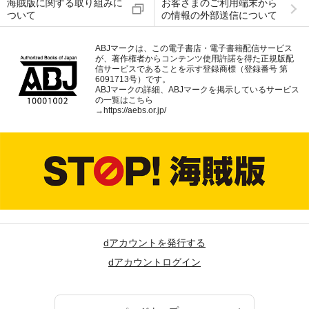
海賊版に関する取り組みに
お客さまのご利用端末から
ついて
の情報の外部送信について
ABJマークは、この電子書店・電子書籍配信サービス
が、著作権者からコンテンツ使用許諾を得た正規版配
信サービスであることを示す登録商標（登録番号 第
6091713号）です。
ABJマークの詳細、ABJマークを掲示しているサービス
の一覧はこちら
→
https://aebs.or.jp/
dアカウントを発行する
dアカウントログイン