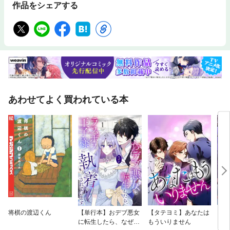
作品をシェアする
あわせてよく買われている本
将棋の渡辺くん
【単行本】おデブ悪女
【タテヨミ】あなたは
【タ
に転生したら、なぜか
もういりません
リ〜