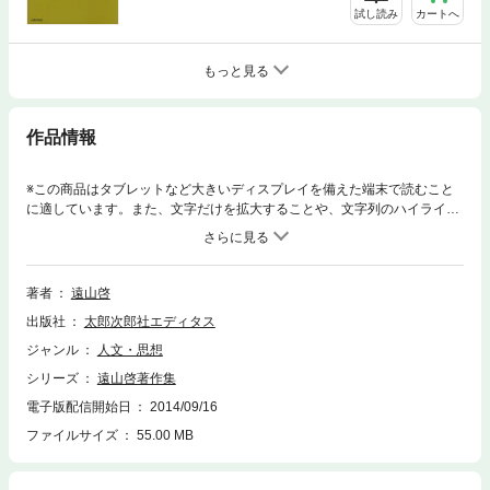
試し読み
カートへ
もっと見る
作品情報
※この商品はタブレットなど大きいディスプレイを備えた端末で読むこと
に適しています。また、文字だけを拡大することや、文字列のハイライ
ト、検索、辞書の参照、引用などの機能が使用できません。水道方式の各
論…水道方式批判への反批判、水道方式の意義と歴史、課題、水道方式の
細案、ピアジェの研究の紹介など。
著者
遠山啓
出版社
太郎次郎社エディタス
ジャンル
人文・思想
シリーズ
遠山啓著作集
電子版配信開始日
2014/09/16
ファイルサイズ
55.00 MB