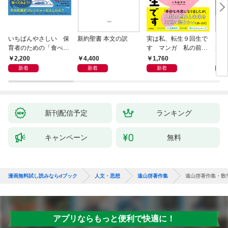
いちばんやさしい 保
新約聖書 本文の訳
実は私、転生９回生で
自閉
育者のための「食べな
す マンガ 私の前世
が小
い子」サポートＢＯＯ
物語
あう
2,200
4,400
1,760
2,
Ｋ 偏食・少食のお悩
新着
新着
新着
み解決！
新刊配信予定
ランキング
キャンペーン
無料
漫画無料試し読みならdブック
人文・思想
遠山啓著作集
遠山啓著作集・数
アプリならもっと便利で快適に！