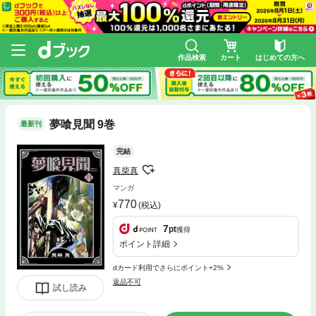
作品検索
カート
はじめての方へ
夢喰見聞 9巻
最新刊
完結
真柴真
マンガ
770
(税込)
7
pt
獲得
ポイント詳細
dカード利用でさらにポイント+2%
返品不可
試し読み