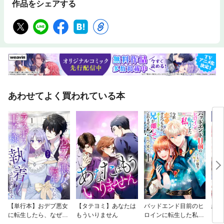
作品をシェアする
あわせてよく買われている本
【単行本】おデブ悪女
【タテヨミ】あなたは
バッドエンド目前のヒ
結界
に転生したら、なぜか
もういりません
ロインに転生した私、
ラスボス王子様に執着
今世では恋愛するつも