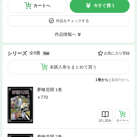
カートへ
今すぐ買う
作品をチェックする
作品情報へ
全9冊
シリーズ
お気に入り登録
完結
未購入巻をまとめて買う
1巻から
|
最新刊から
夢喰見聞 1巻
770
試し読み
カートへ
夢喰見聞 2巻