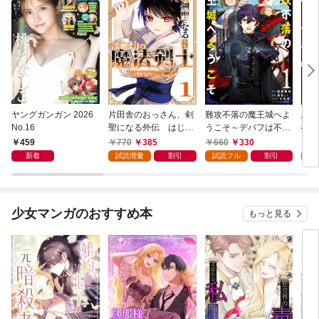
ヤングガンガン 2026
片田舎のおっさん、剣
難攻不落の魔王城へよ
悪役
No.16
聖になる外伝 はじま
うこそ～デバフは不要
破滅
りの魔法剣士 1巻
と勇者パーティーを追
叩き
459
770
385
660
330
7
い出された黒魔導士、
つの
新着
試読増量
割引
試読フル
割引
試
魔王軍の最高幹部に迎
から
えられる～ １巻
にな
ク）
少女マンガのおすすめ本
もっと見る