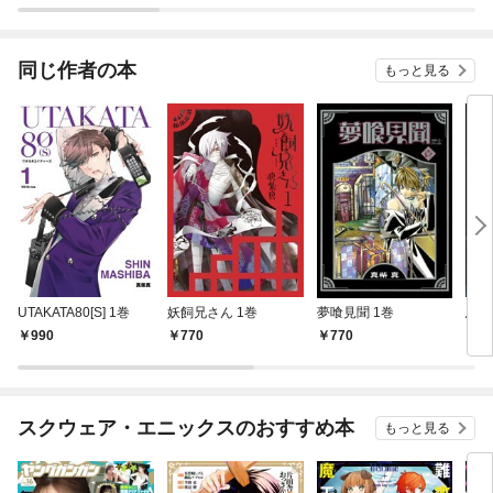
されています
りがチートな兄が離し
てくれません！？@C
OMIC
同じ作者の本
もっと見る
UTAKATA80[S] 1巻
妖飼兄さん 1巻
夢喰見聞 1巻
鳥籠
990
770
770
7
スクウェア・エニックスのおすすめ本
もっと見る