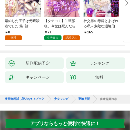
婚約した王子は元暗殺
【タテヨミ】1.旦那
社交界の毒婦とよばれ
視線
者でした 第1話
様、今世は死んだら許
る私～素敵な辺境伯令
る 1
しません
息に腕を折られたの
0
71
1
165
で、責任とってもらい
無料
タテヨミ
試読フル
試
ます～［ばら売り］
第1話
新刊配信予定
ランキング
キャンペーン
無料
漫画無料試し読みならdブック
少女マンガ
夢喰見聞
夢喰見聞 9巻
アプリならもっと便利で快適に！