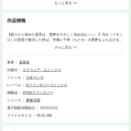
もっと見る
作品情報
【眠りから覚めた真実は、悪夢をやさしく包み込む――。】月白（ツキシ
ロ）の思惑で復活した梓は、帝都に千寿（ちとせ）の悪夢をぶちまける。
混沌とする帝都の中、蛭孤は梓の下へと向かう。帝都を救うために蛭孤が
成すべきことは…。衝撃の最終巻!!(C)2007 Shin Mashiba
著者
真柴真
出版社
スクウェア・エニックス
ジャンル
少女マンガ
レーベル
Gファンタジーコミックス
掲載誌
月刊Gファンタジー
シリーズ
夢喰見聞
電子版配信開始日
2015/11/12
ファイルサイズ
45.01 MB