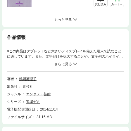
試し読み
カートへ
もっと見る
作品情報
※この商品はタブレットなど大きいディスプレイを備えた端末で読むこと
に適しています。また、文字だけを拡大することや、文字列のハイライ
ト、検索、辞書の参照、引用などの機能が使用できません。巻頭では「進
化する」という言葉が最も似合うスター紫吹淳のサヨナラに、これまでの
軌跡と今後の活躍を願う論考。ほかに、新トップ彩輝直考や「グイン・サ
ーガ」の著者で知られる中島梓や数々の演劇賞を受賞したOG・春風ひと
著者
鶴岡英理子
みへのインタビュー、公演評など。
出版社
青弓社
ジャンル
エンタメ・芸能
シリーズ
宝塚ゼミ
電子版配信開始日
2014/11/14
ファイルサイズ
31.15 MB