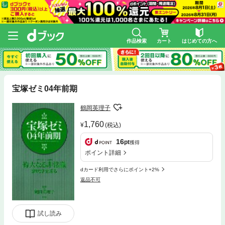
作品検索
カート
はじめての方へ
宝塚ゼミ04年前期
鶴岡英理子
1,760
(税込)
16
pt
獲得
ポイント詳細
dカード利用でさらにポイント+2%
返品不可
試し読み