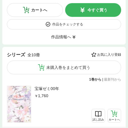
カートへ
今すぐ買う
作品をチェックする
作品情報へ
シリーズ
全10冊
お気に入り登録
未購入巻をまとめて買う
1巻から
|
最新刊から
宝塚ゼミ00年
1,760
試し読み
カートへ