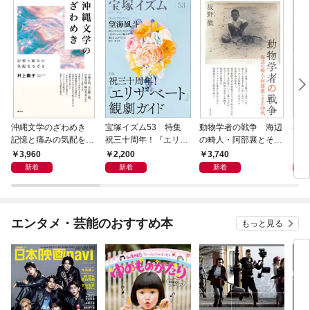
沖縄文学のざわめき
宝塚イズム53 特集
動物学者の戦争 海辺
事例
記憶と痛みの気配をな
祝三十周年！『エリザ
の畸人・阿部襄とその
ス論
ぞる
ベート』観劇ガイド
時代
3,960
2,200
3,740
2,
新着
新着
新着
エンタメ・芸能のおすすめ本
もっと見る