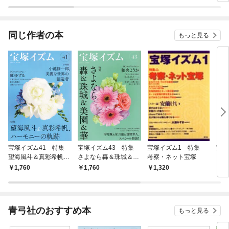
ラスボス王子様に執着
今世では恋愛するつも
されています
りがチートな兄が離し
てくれません！？@C
OMIC
同じ作者の本
もっと見る
宝塚イズム41 特集
宝塚イズム43 特集
宝塚イズム1 特集
宝塚
望海風斗＆真彩希帆、
さよなら轟＆珠城＆美
考察・ネット宝塚
ハーモニーの軌跡
園＆華
1,760
1,760
1,320
1,
青弓社のおすすめ本
もっと見る