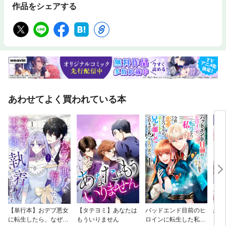
作品をシェアする
あわせてよく買われている本
【単行本】おデブ悪女
【タテヨミ】あなたは
バッドエンド目前のヒ
結界
に転生したら、なぜか
もういりません
ロインに転生した私、