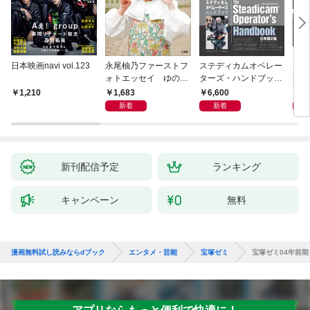
日本映画navi vol.123
永尾柚乃ファーストフ
ステディカムオペレー
テレ
ォトエッセイ ゆのも
ターズ・ハンドブック
集 
のがたり
日本語版 電子版 第２
ーズ
1,683
6,600
1
1,210
版
ウル
新着
新着
【電
新刊配信予定
ランキング
キャンペーン
無料
漫画無料試し読みならdブック
エンタメ・芸能
宝塚ゼミ
宝塚ゼミ04年前期