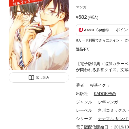
マンガ
682
(税込)
ポイン
6
pt
獲得
dカード利用でさらにポイント+2
返品不可
【電子版特典：追加カラーペ
が問われる多答クイズ。文蔵
試し読み
著者
杉基イクラ
出版社
KADOKAWA
ジャンル
少年マンガ
レーベル
角川コミックス
シリーズ
ナナマル サンバ
電子版配信開始日
2019/10