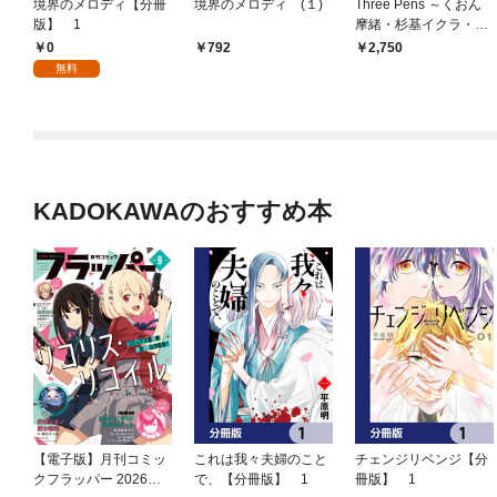
境界のメロディ【分冊
境界のメロディ (１)
Three Pens ～くおん
版】 1
摩緒・杉基イクラ・よ
も灯 25周年メモリア
0
792
2,750
ルブック～
無料
KADOKAWAのおすすめ本
【電子版】月刊コミッ
これは我々夫婦のこと
チェンジリベンジ【分
クフラッパー 2026年9
で、【分冊版】 1
冊版】 1