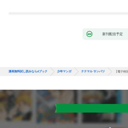
新刊配信予定
漫画無料試し読みならdブック
少年マンガ
ナナマル サンバツ
【電子特別