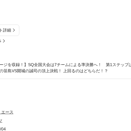
ト詳細
%
ージを収録！】SQ全国大会は7チームによる準決勝へ！ 第1ステップ
の笹島VS開城の誠司の頂上決戦！ 上回るのはどちらだ！？
・エース
ツ
/04