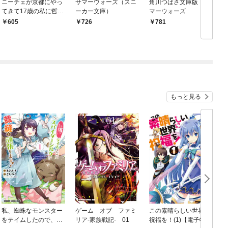
ニーチェが京都にやっ
サマーウォーズ（スニ
角川つばさ文庫版 サ
V
てきて17歳の私に哲学
ーカー文庫）
マーウォーズ
のこと教えてくれた。
605
726
781
上
もっと見る
私、蜘蛛なモンスター
ゲーム オブ ファミ
この素晴らしい世界に
をテイムしたので、ス
リア-家族戦記- 01
祝福を！(1)【電子特別