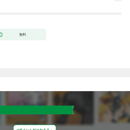
ィー目指します～【単
行本版】 1巻
無料