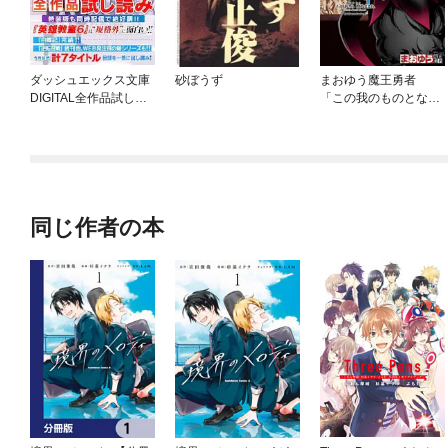
ダッシュエックス文庫
砂ぼうず
まおゆう魔王勇者
DIGITAL全作品試し読
「この我のものとな
み
れ、勇者よ」「断
る！」
同じ作者の本