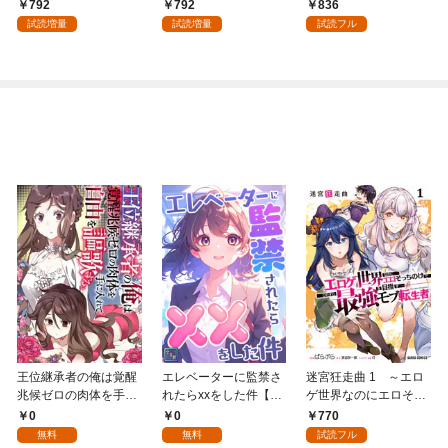
国編】 ０１
792
792
836
試読増量
試読増量
試読フル
王位継承者の俺は覚醒
エレベーターに監禁さ
迷宮狂走曲 1 ～エロ
兆候ゼロの肉体を手に
れたらxxをした件【全
ゲ世界なのにエロそっ
入れて自由を謳歌す
年齢版】(1)
ちのけでひたすら最強
0
0
770
る。1
を目指すモブ転生者～
無料
無料
試読フル