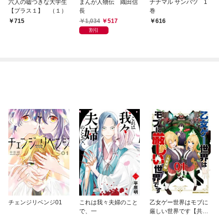
六人の嘘つきな大学生
まんが人物伝 織田信
ナナマル サンバツ 1
【プラス１】 （１）
長
巻
1,034
517
715
616
割引
チェンジリベンジ01
これは我々夫婦のこと
乙女ゲー世界はモブに
で、一
厳しい世界です【共和