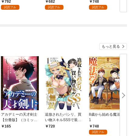
パイダーシルクで裁縫
版】
792
682
748
を頑張ります！ 1
試読フル
試読フル
試読フル
もっと見る
アカデミーの天才剣士
追放されたパシリ、買
8歳から始める魔法学
【分冊版】（コミッ
い物スキルSSSで装備
1
ク） １話【フルカラ
無双 ～買ったモノを
748
165
720
ー】
超強化して最強パーテ
試読フル