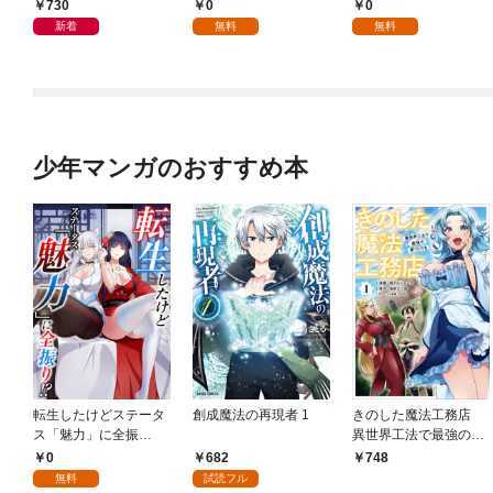
月号
730
0
0
新着
無料
無料
少年マンガのおすすめ本
転生したけどステータ
創成魔法の再現者 1
きのした魔法工務店
ス「魅力」に全振
異世界工法で最強の家
り！？(1)
づくりを（コミック）
0
682
748
１
無料
試読フル