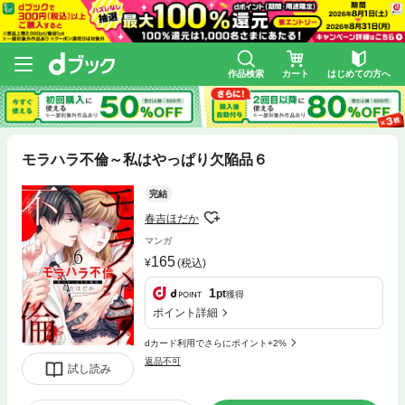
作品検索
カート
はじめての方へ
モラハラ不倫～私はやっぱり欠陥品６
完結
春吉ほだか
マンガ
165
(税込)
1
pt
獲得
ポイント詳細
dカード利用でさらにポイント+2%
返品不可
試し読み