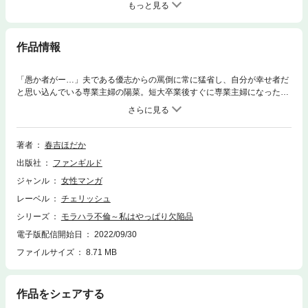
もっと見る
作品情報
「愚か者がー…」夫である優志からの罵倒に常に猛省し、自分が幸せ者だ
と思い込んでいる専業主婦の陽菜。短大卒業後すぐに専業主婦になった陽
菜にある日、友人がバイトの話を持ちかけてくる。束縛が激しい優志だっ
たが、今まで以上に家事を完璧にこなすことを条件として陽菜は晴れてバ
イトをすることに。バイト面接日、陽菜が向かった先には自分を知ってい
るという戸塚 千尋がいて…？新しい環境に足を踏み入れた陽菜の歯車が、
著者
春吉ほだか
思いがけない出会いによってだんだんと狂いはじめる――！！
出版社
ファンギルド
ジャンル
女性マンガ
レーベル
チェリッシュ
シリーズ
モラハラ不倫～私はやっぱり欠陥品
電子版配信開始日
2022/09/30
ファイルサイズ
8.71 MB
作品をシェアする