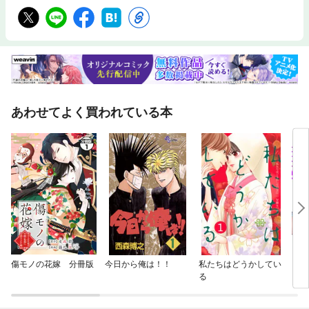
あわせてよく買われている本
傷モノの花嫁 分冊版
今日から俺は！！
私たちはどうかしてい
レン
る