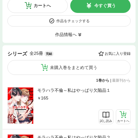
カートへ
今すぐ買う
作品をチェックする
作品情報へ
全25冊
シリーズ
お気に入り登録
完結
未購入巻をまとめて買う
1巻から
|
最新刊から
モラハラ不倫～私はやっぱり欠陥品１
165
試し読み
カートへ
モラハラ不倫～私はやっぱり欠陥品２