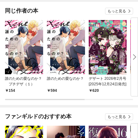
同じ作者の本
もっと見る
誰のための愛なのか？
誰のための愛なのか？
デザート 2026年2月号
モラ
プチデザ（１）
[2025年12月24日発売]
っぱ
行本
154
594
620
7
ファンギルドのおすすめ本
もっと見る