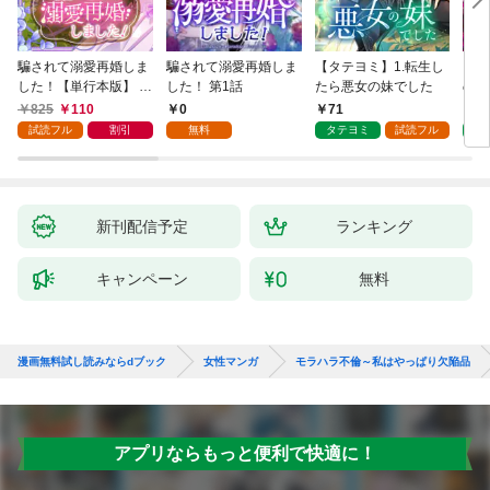
騙されて溺愛再婚しま
騙されて溺愛再婚しま
【タテヨミ】1.転生し
【タ
した！【単行本版】 1
した！ 第1話
たら悪女の妹でした
の私
巻
825
110
0
71
7
試読フル
割引
無料
タテヨミ
試読フル
タ
新刊配信予定
ランキング
キャンペーン
無料
漫画無料試し読みならdブック
女性マンガ
モラハラ不倫～私はやっぱり欠陥品
アプリならもっと便利で快適に！