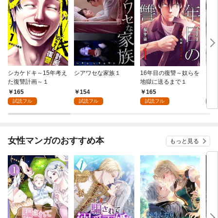
シカケドキ～15年考え
シアワセな家族１
16年目の復讐～奴らを
ディ
た復讐計画～１
地獄に送るまで１
先は
ス～
165
154
165
1
試読フル
試読フル
試読フル
試
女性マンガのおすすめ本
もっと見る