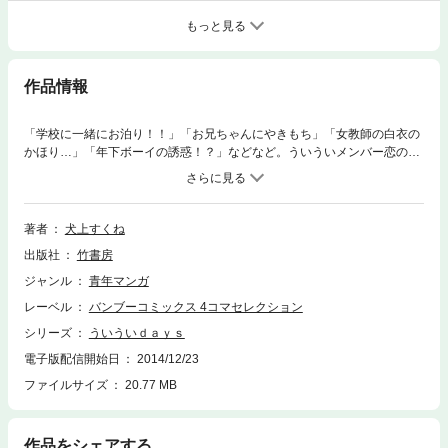
もっと見る
作品情報
「学校に一緒にお泊り！！」「お兄ちゃんにやきもち」「女教師の白衣の
かほり…」「年下ボーイの誘惑！？」などなど。ういういメンバー恋の事
件簿・第５巻！
著者
犬上すくね
出版社
竹書房
ジャンル
青年マンガ
レーベル
バンブーコミックス 4コマセレクション
シリーズ
ういういｄａｙｓ
電子版配信開始日
2014/12/23
ファイルサイズ
20.77 MB
作品をシェアする