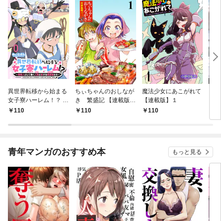
異世界転移から始まる
ちぃちゃんのおしなが
魔法少女にあこがれて
ガー
女子寮ハーレム！？ ～
き 繁盛記 【連載版】
【連載版】１
ィー
管理人として働く人間
１
110
110
110
1
と恋する魔族娘たち～
【連載版】０
青年マンガのおすすめ本
もっと見る