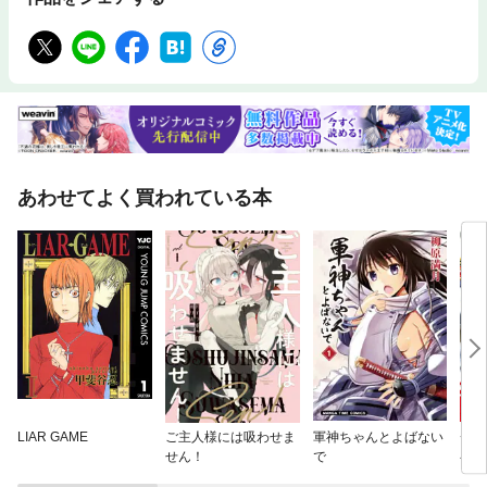
あわせてよく買われている本
LIAR GAME
ご主人様には吸わせま
軍神ちゃんとよばない
チー
せん！
で
召喚