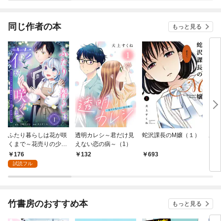
同じ作者の本
もっと見る
ふたり暮らしは花が咲
透明カレシ～君だけ見
蛇沢課長のM嬢（１）
あか
くまで～花売りの少女
えない恋の病～（1）
と香りの魔法使いは、
176
132
693
4
恋を育てる術を知らな
試読フル
い～（1）
竹書房のおすすめ本
もっと見る