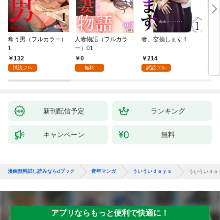
奪う男（フルカラー）
人妻物語（フルカラ
妻、交換します１
ごめ
1
ー）01
ない
132
0
214
1
試読フル
無料
試読フル
試
新刊配信予定
ランキング
キャンペーン
無料
漫画無料試し読みならdブック
青年マンガ
ういういｄａｙｓ
ういういｄａ
アプリならもっと便利で快適に！