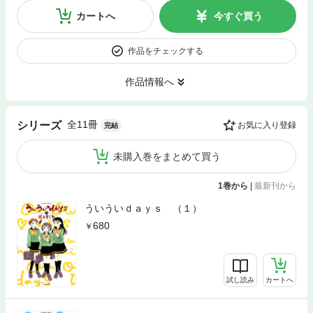
カートへ
今すぐ買う
作品をチェックする
作品情報へ
全11冊
シリーズ
お気に入り登録
完結
未購入巻をまとめて買う
1巻から
|
最新刊から
ういういｄａｙｓ （１）
680
試し読み
カートへ