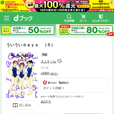
作品検索
カート
はじめての方へ
ういういｄａｙｓ （５）
完結
犬上すくね
マンガ
680
(税込)
6
pt
獲得
ポイント詳細
dカード利用でさらにポイント+2%
返品不可
試し読み