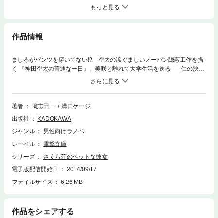
もっと見る
作品情報
ましろがパンツを穿いてない!? 空太の涙ぐましいノーパン隠蔽工作を描
く 『神田空太の普通な一日』。美咲と離れて大学生活を送る── 仁の決意
を描いた 『三鷹仁の大人への階段』。七海が空太をお芝居に誘うまでの物
語 『青山七海の乙女なクリスマス』。空太が初めてさくら荘にやってきた
日を描く 『住めば都のさくら荘？』。電撃文庫MAGAZINE掲載の4編に加
え、美咲がタオル一枚で泣き崩れていた夜、仁との間に何があったのか、
著者
鴨志田一
溝口ケージ
本編第4巻を補完する書き下ろし短編 『もうひとつのクリスマスイブ』 を
出版社
KADOKAWA
収録した、シリーズ初の短編集！
ジャンル
男性向けラノベ
レーベル
電撃文庫
シリーズ
さくら荘のペットな彼女
電子版配信開始日
2014/09/17
ファイルサイズ
6.26 MB
作品をシェアする