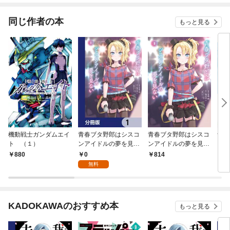
同じ作者の本
もっと見る
機動戦士ガンダムエイ
青春ブタ野郎はシスコ
青春ブタ野郎はシスコ
青春
ト （１）
ンアイドルの夢を見な
ンアイドルの夢を見な
ガー
い【分冊版】 1
い 1
い
0
880
814
6
無料
KADOKAWAのおすすめ本
もっと見る