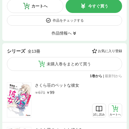
カートへ
今すぐ買う
作品をチェックする
作品情報へ
シリーズ
全13冊
お気に入り登録
未購入巻をまとめて買う
1巻から
|
最新刊から
さくら荘のペットな彼女
671
99
試し読み
カートへ