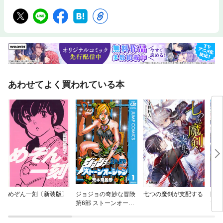
あわせてよく買われている本
めぞん一刻〔新装版〕
ジョジョの奇妙な冒険
七つの魔剣が支配する
陰の
第6部 ストーンオーシ
て！
ャン