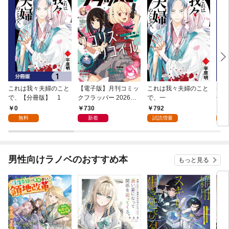
これは我々夫婦のこと
【電子版】月刊コミッ
これは我々夫婦のこと
チェ
で、【分冊版】 1
クフラッパー 2026年9
で、一
冊版
月号
0
730
792
0
無料
新着
試読増量
男性向けラノベのおすすめ本
もっと見る