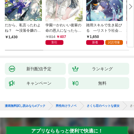
だから、私言ったわよ
学園一かわいい後輩の
雑用スキルで生き延び
天才
ね？ 〜没落令嬢の案
命の恩人になったら、
る —リストラ社会人
私の
外楽しい領地改革〜
通い妻になって関係を
のソロダンジョン攻略
戻っ
814
407
1,650
1,
1,430
迫ってくる。
記—
して
割引
新着
試読増量
新刊配信予定
ランキング
キャンペーン
無料
漫画無料試し読みならdブック
男性向けラノベ
さくら荘のペットな彼女
さ
アプリならもっと便利で快適に！