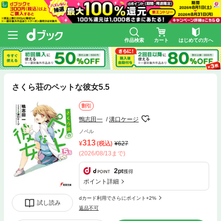
作品検索
カート
はじめての方へ
さくら荘のペットな彼女5.5
割引
鴨志田一
溝口ケージ
ノベル
313
(税込)
627
(2026/08/13まで)
2
pt
獲得
ポイント詳細
dカード利用でさらにポイント+2%
試し読み
返品不可