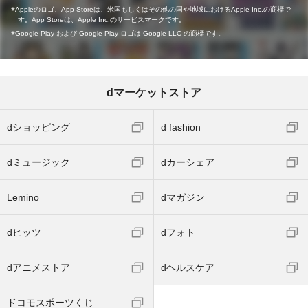
Appleのロゴ、App Storeは、米国もしくはその他の国や地域におけるApple Inc.の商標で
す。App Storeは、Apple Inc.のサービスマークです。
Google Play および Google Play ロゴは Google LLC の商標です。
dマーケットストア
dショッピング
d fashion
dミュージック
dカーシェア
Lemino
dマガジン
dヒッツ
dフォト
dアニメストア
dヘルスケア
ドコモスポーツくじ