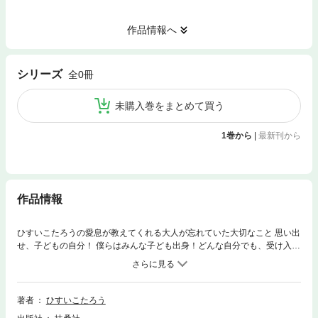
作品情報へ
シリーズ
全0冊
未購入巻をまとめて買う
1巻から
|
最新刊から
作品情報
ひすいこたろうの愛息が教えてくれる大人が忘れていた大切なこと 思い出
せ、子どもの自分！ 僕らはみんな子ども出身！どんな自分でも、受け入れ
られ、認められ、ゆるされ、愛される居場所。そんなHOME【わが家】が
この星全体に広がったら、地球こそ天国になるね――エピローグより
著者
ひすいこたろう