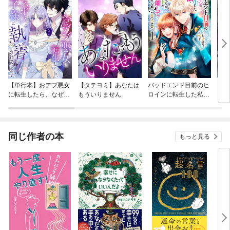
【単行本】おデブ悪女
【タテヨミ】あなたは
バッドエンド目前のヒ
【タ
に転生したら、なぜか
もういりません
ロインに転生した私、
リ〜
ラスボス王子様に執着
今世では恋愛するつも
されています
りがチートな兄が離し
てくれません！？@C
OMIC
同じ作者の本
もっと見る