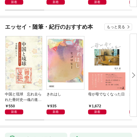
の5
新着
新着
新着
エッセイ・随筆・紀行のおすすめ本
もっと見る
中国と琉球 忘れ去ら
きれはし
母が母でなくなった日
老い
れた冊封史―魂の進化
―
550
935
1,672
1,
新着
新着
新着