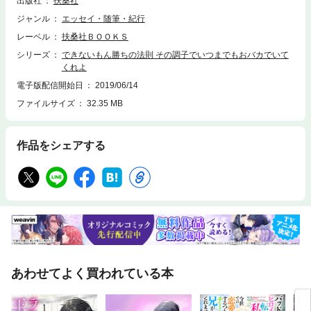
出版社
扶桑社
ジャンル
エッセイ・随筆・紀行
レーベル
扶桑社ＢＯＯＫＳ
シリーズ
できないもん勝ちの法則 その調子でいつまでもおバカでいて
くれよ
電子版配信開始日
2019/06/14
ファイルサイズ
32.35 MB
作品をシェアする
あわせてよく買われている本