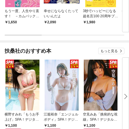
もう一度、人生やり直
幸せにならなくたって
3秒でハッピーになる
今日
す！ －カムバック純
いいんだよ
超名言100 20周年プレ
る。
粋－
ミアムカバー
い「
1,650
2,090
1,980
1,
裏ワ
扶桑社のおすすめ本
もっと見る
横野すみれ「もうお手
江籠裕奈「エンジェル
空見みあ「挑発的な視
アイ
上げ」SPA！デジタル
ボディ」SPA！デジタ
線」SPA！デジタル写
と“
写真集
ル写真集
真集
自分
1,100
1,100
1,100
1,