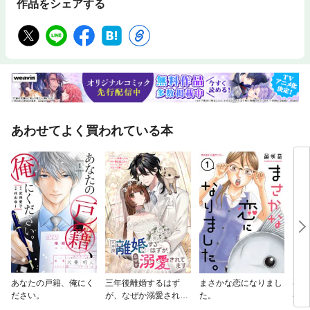
作品をシェアする
あわせてよく買われている本
あなたの戸籍、俺にく
三年後離婚するはず
まさかな恋になりまし
夜
ださい。
が、なぜか溺愛されて
た。
ベツ
ます 【連載版】