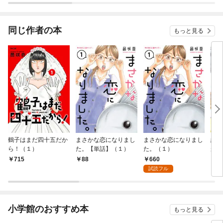
同じ作者の本
もっと見る
鶴子はまだ四十五だか
まさかな恋になりまし
まさかな恋になりまし
結婚
ら！（１）
た。【単話】（１）
た。（１）
があ
おま
660
715
88
7
試読フル
小学館のおすすめ本
もっと見る