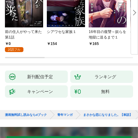
前の住人がやって来た
シアワセな家族１
16年目の復讐～奴らを
ベイ
第1話
地獄に送るまで１
エブ
版】
0
154
165
2
試読フル
新刊配信予定
ランキング
キャンペーン
無料
漫画無料試し読みならdブック
青年マンガ
まさかな恋になりました。【単話】