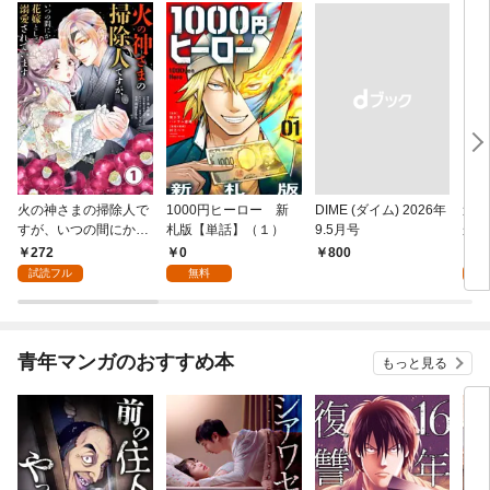
火の神さまの掃除人で
1000円ヒーロー 新
DIME (ダイム) 2026年
追放
すが、いつの間にか花
札版【単話】（１）
9.5月号
かつ
嫁として溺愛されてい
まへ
272
0
1
￥800
ます【単話】（１）
れで
試読フル
無料
試
（１
青年マンガのおすすめ本
もっと見る