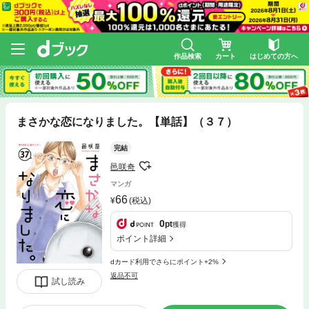
作品検索
カート
はじめての方へ
まさかな恋になりました。【単話】（３７）
完結
邑咲奇
マンガ
66
(税込)
0
pt
獲得
ポイント詳細
dカード利用でさらにポイント+2%
返品不可
試し読み