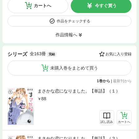
カートへ
今すぐ買う
作品をチェックする
作品情報へ
全163冊
シリーズ
お気に入り登録
完結
未購入巻をまとめて買う
1巻から
|
最新刊から
まさかな恋になりました。【単話】（１）
88
試し読み
カートへ
まさかな恋になりました。【単話】（２）