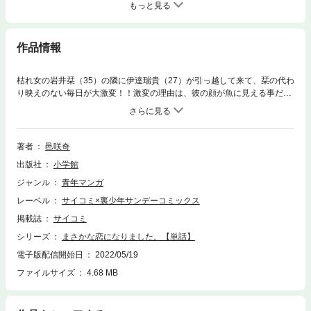
もっと見る
作品情報
枯れ女の岩井栞（35）の隣に伊達瑞貴（27）が引っ越して来て、栞の代わ
り映えのない毎日が大激変！！激変の理由は、彼の顔が魚に見える事だっ
た！？しかし、彼と一夜を共にした日から、 伊達くんが時々超絶イケメ
ンにも見えて――！？ 栞の恋は急速に動き始める…！！胸キュンでノン
ストップなハイテンションラブコメディ！！「結婚できないにはワケがあ
る。」で大人気の邑咲奇先生が送る話題の最新作！！待望の第37巻配信。
著者
邑咲奇
出版社
小学館
ジャンル
青年マンガ
レーベル
サイコミ×裏少年サンデーコミックス
掲載誌
サイコミ
シリーズ
まさかな恋になりました。【単話】
電子版配信開始日
2022/05/19
ファイルサイズ
4.68 MB