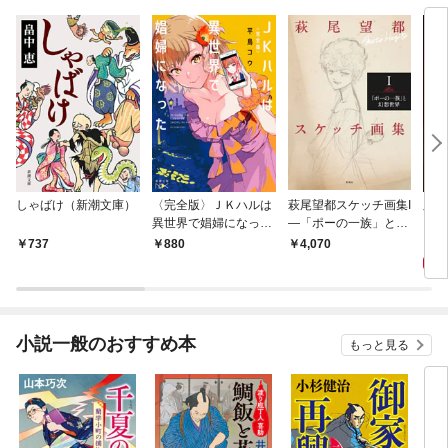
しゃばけ（新潮文庫）
〈完全版〉ＪＫハルは
萩尾望都スケッチ画集I
脇役
異世界で娼婦になった
—「ポーの一族」と幻
（新
（新潮文庫nex）
想世界—
6
737
880
4,070
小説一般のおすすめ本
もっと見る