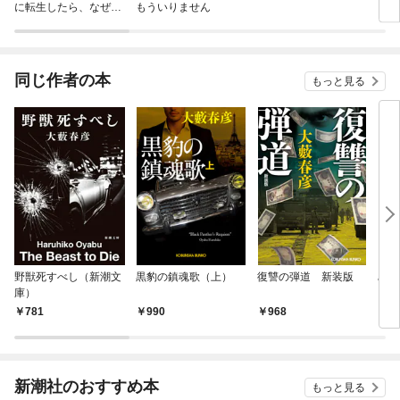
に転生したら、なぜか
もういりません
ロイ
ラスボス王子様に執着
今世
されています
りが
てく
OMI
同じ作者の本
もっと見る
野獣死すべし（新潮文
黒豹の鎮魂歌（上）
復讐の弾道 新装版
みな
庫）
781
990
968
9
新潮社のおすすめ本
もっと見る