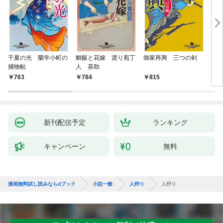
千夏の光 蘭学小町の
鯛飯と花嫁 渡り庖丁
御家再興 三つの剣
蟲祓
捕物帖
人 喜助
763
784
815
7
新刊配信予定
ランキング
キャンペーン
無料
漫画無料試し読みならdブック
小説一般
人狩り
人狩り