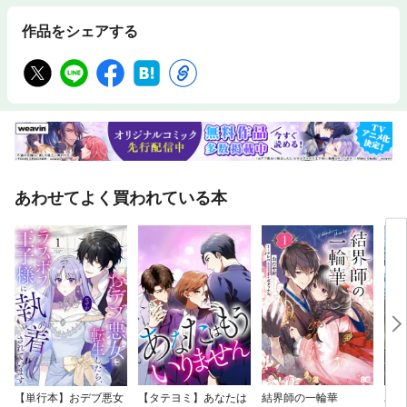
作品をシェアする
あわせてよく買われている本
【単行本】おデブ悪女
【タテヨミ】あなたは
結界師の一輪華
バッ