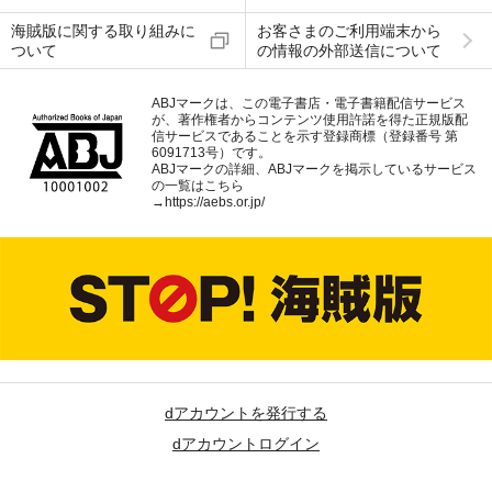
海賊版に関する取り組みに
お客さまのご利用端末から
ついて
の情報の外部送信について
ABJマークは、この電子書店・電子書籍配信サービス
が、著作権者からコンテンツ使用許諾を得た正規版配
信サービスであることを示す登録商標（登録番号 第
6091713号）です。
ABJマークの詳細、ABJマークを掲示しているサービス
の一覧はこちら
→
https://aebs.or.jp/
dアカウントを発行する
dアカウントログイン