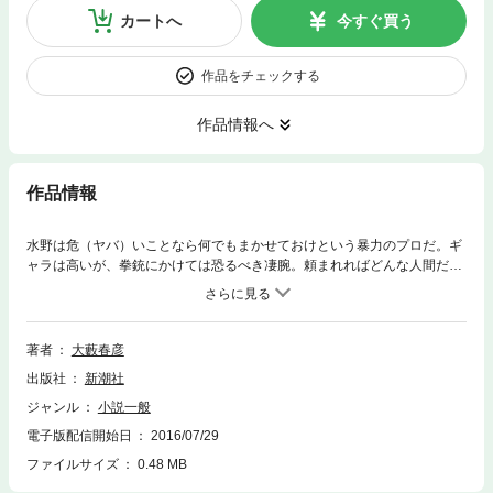
カートへ
今すぐ買う
作品をチェックする
作品情報へ
作品情報
水野は危（ヤバ）いことなら何でもまかせておけという暴力のプロだ。ギ
ャラは高いが、拳銃にかけては恐るべき凄腕。頼まれればどんな人間だっ
てきれいに消してみせる自信がある。その彼が暴力団・三光組から依頼さ
れたのは、敵対する大和興行に潜り込んで、武器のルートを潰してしまう
ことと仲間割れをおこさせることだった。
著者
大藪春彦
出版社
新潮社
ジャンル
小説一般
電子版配信開始日
2016/07/29
ファイルサイズ
0.48 MB