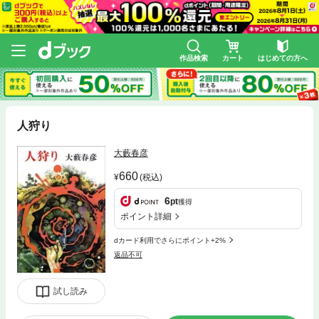
作品検索
カート
はじめての方へ
人狩り
大藪春彦
660
(税込)
6
pt
獲得
ポイント詳細
dカード利用でさらにポイント+2%
返品不可
試し読み