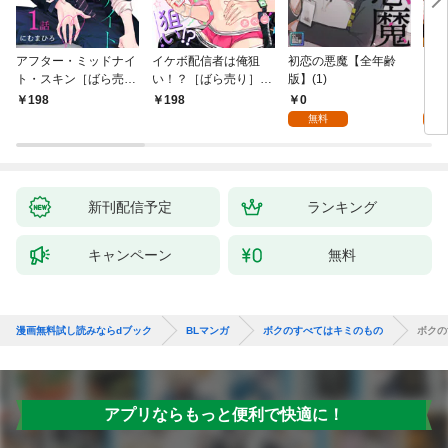
アフター・ミッドナイ
イケボ配信者は俺狙
初恋の悪魔【全年齢
ライ
ト・スキン［ばら売
い！？［ばら売り］
版】(1)
【全
り］ 第1話
第1話
0
0
198
198
無料
新刊配信予定
ランキング
キャンペーン
無料
漫画無料試し読みならdブック
BLマンガ
ボクのすべてはキミのもの
ボクの
アプリならもっと便利で快適に！