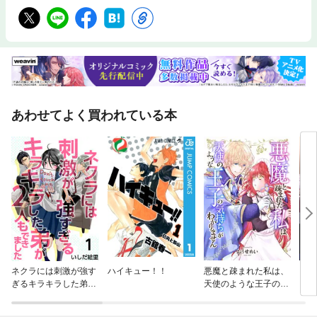
あわせてよく買われている本
ネクラには刺激が強す
ハイキュー！！
悪魔と疎まれた私は、
シア
ぎるキラキラした弟が
天使のような王子の気
２人もできました
持ちがわかりません。