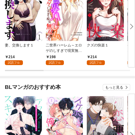
妻、交換します１
二世界ハーレム～エロ
クズの快楽１
やっ
ゲのしすぎで現実無双
なの
～１
214
198
214
2
試読フル
試読フル
試読フル
試
BLマンガのおすすめ本
もっと見る