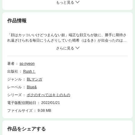
もっと見る
作品情報
「顔はカッコいいけどつまんない奴」端正な顔立ちが故に、勝手に期待さ
れ遠ざけられる毎日にうんざりしていた晴希（はるき）が出会ったのは、
一匹の猫。離れようとしない猫を仕方なく家に連れて帰った夜、晴希は不
思議な夢を見た。そこではいきなり謎のイケメンに迫られて――慌てて目
を覚ますと何故かそいつが目の前に！強引にキスを迫られ、それを拒むと
彼の姿は何故だか猫になってしまって…！？"ねぇ知ってる？ 猫が人間と
著者
so nyeon
恋に落ちた話を――"
出版社
Rush！
ジャンル
BLマンガ
レーベル
Blue&
シリーズ
ボクのすべてはキミのもの
電子版配信開始日
2022/01/21
ファイルサイズ
9.08 MB
作品をシェアする