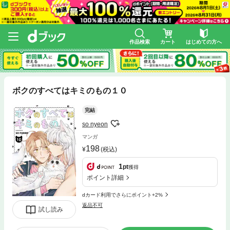
作品検索
カート
はじめての方へ
ボクのすべてはキミのもの１０
完結
so nyeon
マンガ
198
(税込)
1
pt
獲得
ポイント詳細
dカード利用でさらにポイント+2%
返品不可
試し読み