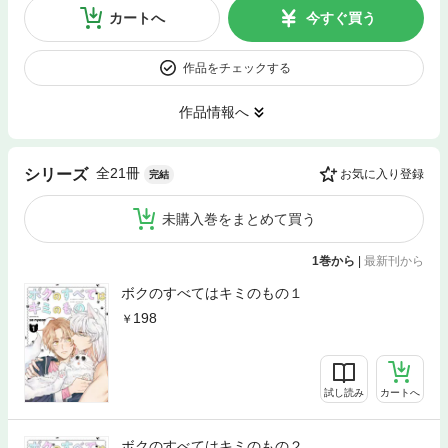
カートへ
今すぐ買う
作品をチェックする
作品情報へ
全21冊
シリーズ
お気に入り登録
完結
未購入巻をまとめて買う
1巻から
|
最新刊から
ボクのすべてはキミのもの１
198
試し読み
カートへ
ボクのすべてはキミのもの２