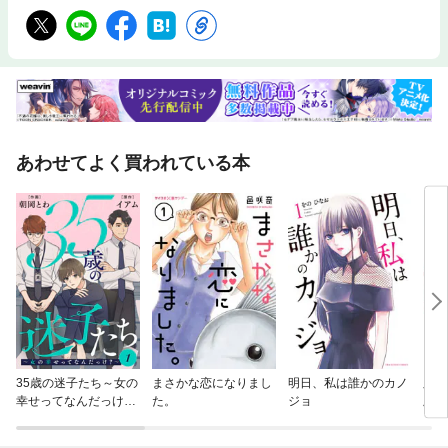
あわせてよく買われている本
35歳の迷子たち～女の
まさかな恋になりまし
明日、私は誰かのカノ
虫か
幸せってなんだっけ？
た。
ジョ
版】
～