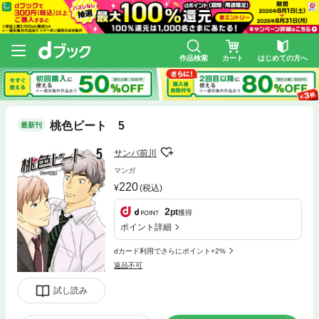
作品検索
カート
はじめての方へ
桃色ビート 5
最新刊
サンバ前川
マンガ
220
(税込)
2
pt
獲得
ポイント詳細
dカード利用でさらにポイント+2%
返品不可
試し読み