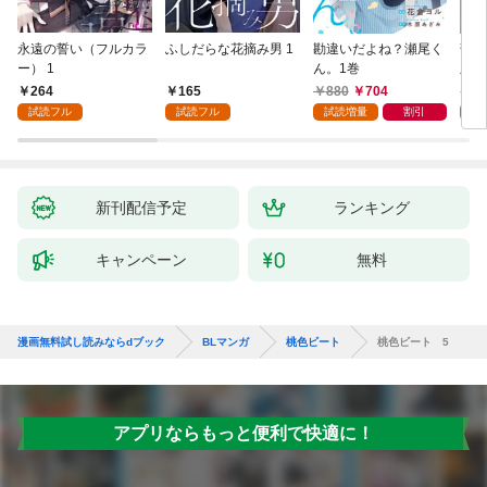
永遠の誓い（フルカラ
ふしだらな花摘み男 1
勘違いだよね？瀬尾く
薄明
ー） 1
ん。1巻
版】
264
165
880
704
8
試読フル
試読フル
試読増量
割引
試
新刊配信予定
ランキング
キャンペーン
無料
漫画無料試し読みならdブック
BLマンガ
桃色ビート
桃色ビート 5
アプリならもっと便利で快適に！