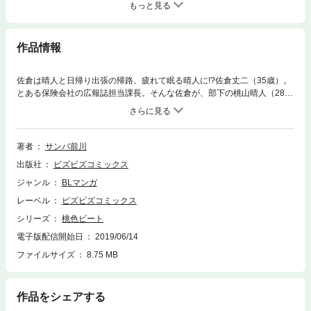
もっと見る
作品情報
佐倉は晴人と日帰り出張の帰路、疲れて眠る晴人に!?佐倉丈二（35歳）。
とある保険会社の広報誌担当課長。そんな佐倉が、部下の桃山晴人（28
歳）に恋をした。「僕は佐倉さんのタイプではないんでしょうか」──晴
人の意味深な言葉に揺れる佐倉の男心。晴人も自分の発言に動揺しつつ
も、佐倉といると楽しいことに気づく。一方で、部下を信頼する佐倉に尊
敬の念も深まるのだった。そんなふたりが取材で日帰り出張に。帰路、晴
著者
サンバ前川
人の寝顔を見た佐倉は…。おっさんリーマンの恋は成就するのか!?
出版社
ビズビズコミックス
ジャンル
BLマンガ
レーベル
ビズビズコミックス
シリーズ
桃色ビート
電子版配信開始日
2019/06/14
ファイルサイズ
8.75 MB
作品をシェアする