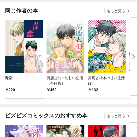
同じ作者の本
もっと見る
青恋
男鹿と柚木の甘い生活
男鹿と柚木の甘い生活
SO
【合冊版】
(1)
【単
220
462
132
7
ビズビズコミックスのおすすめ本
もっと見る