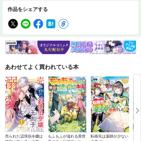
作品をシェアする
あわせてよく買われている本
売られた辺境伯令嬢は
もふもふが溢れる異世
転移先は薬師が少ない
妹に