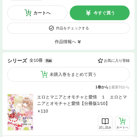
カートへ
今すぐ買う
作品をチェックする
作品情報へ
全10冊
シリーズ
お気に入り登録
完結
未購入巻をまとめて買う
1巻から
|
最新刊から
エロとマニアとオモチャと愛情 １ エロとマ
ニアとオモチャと愛情【分冊版1/10】
110
試し読み
カートへ