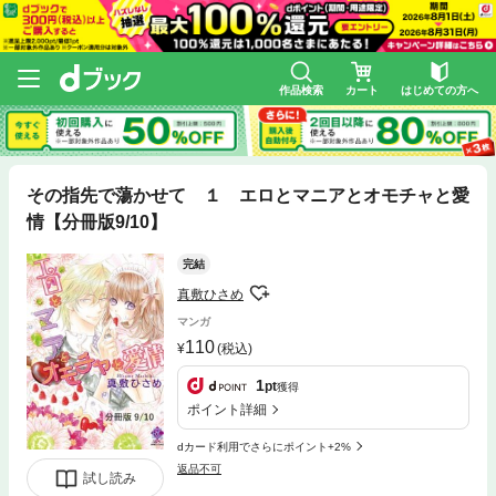
作品検索
カート
はじめての方へ
その指先で蕩かせて １ エロとマニアとオモチャと愛
情【分冊版9/10】
完結
真敷ひさめ
マンガ
110
(税込)
1
pt
獲得
ポイント詳細
dカード利用でさらにポイント+2%
返品不可
試し読み