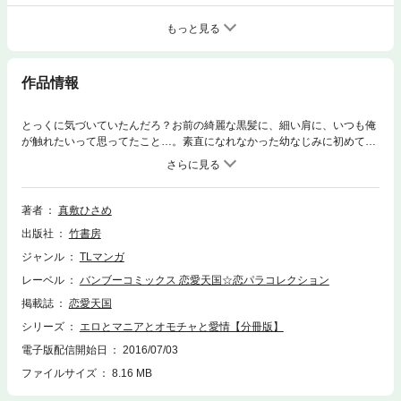
もっと見る
作品情報
とっくに気づいていたんだろ？お前の綺麗な黒髪に、細い肩に、いつも俺
が触れたいって思ってたこと…。素直になれなかった幼なじみに初めて触
れた日、女の自分があふれ出す…！※本コンテンツは単行本「エロとマニ
アとオモチャと愛情」を分冊したものです。
著者
真敷ひさめ
出版社
竹書房
ジャンル
TLマンガ
レーベル
バンブーコミックス 恋愛天国☆恋パラコレクション
掲載誌
恋愛天国
シリーズ
エロとマニアとオモチャと愛情【分冊版】
電子版配信開始日
2016/07/03
ファイルサイズ
8.16 MB