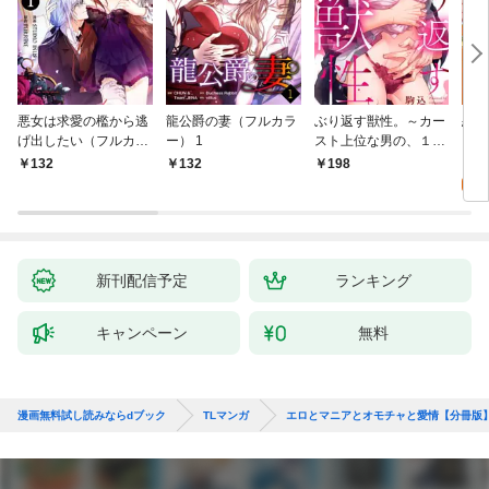
悪女は求愛の檻から逃
龍公爵の妻（フルカラ
ぶり返す獣性。～カー
恋す
げ出したい（フルカラ
ー） 1
スト上位な男の、１０
【fo
ー） 1
年越しの激愛１
2
132
132
198
試
新刊配信予定
ランキング
キャンペーン
無料
漫画無料試し読みならdブック
TLマンガ
エロとマニアとオモチャと愛情【分冊版