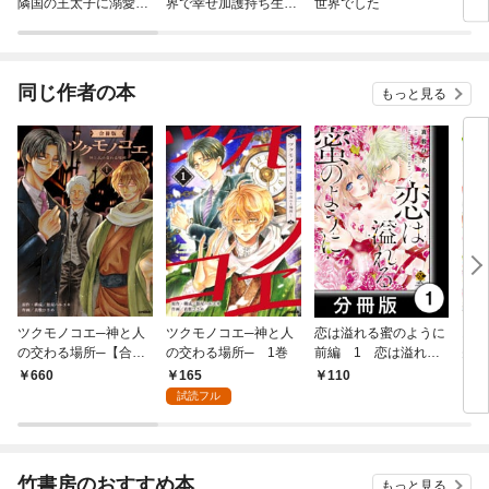
隣国の王太子に溺愛さ
界で幸せ加護持ち生
世界でした
ら、
れる
活！
れま
して
～ 
同じ作者の本
もっと見る
ツクモノコエ─神と人
ツクモノコエ─神と人
恋は溢れる蜜のように
お猫
の交わる場所─【合冊
の交わる場所─ 1巻
前編 1 恋は溢れる
失恋
版】 1巻
蜜のように【分冊版1/
ら（
165
660
110
1
10】
ちゃ
試読フル
編】
竹書房のおすすめ本
もっと見る