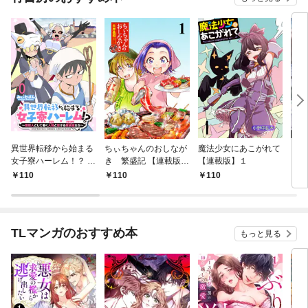
異世界転移から始まる
ちぃちゃんのおしなが
魔法少女にあこがれて
ガー
女子寮ハーレム！？ ～
き 繁盛記 【連載版】
【連載版】１
ィー
管理人として働く人間
１
110
110
110
1
と恋する魔族娘たち～
【連載版】０
TLマンガのおすすめ本
もっと見る