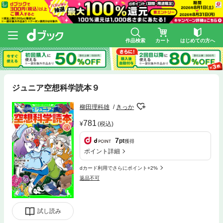
作品検索
カート
はじめての方へ
ジュニア空想科学読本９
柳田理科雄
きっか
781
(税込)
7
pt
獲得
ポイント詳細
dカード利用でさらにポイント+2%
返品不可
試し読み