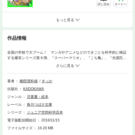
試し読み
カートへ
もっと見る
作品情報
全国の学校で大ブーム！ マンガやアニメなどのできごとを科学的に検証
する爆笑シリーズ第９弾。『スーパーマリオ』、『こち亀』、『光源氏』
まで、古今東西の人気作品を徹底研究！
著者
柳田理科雄
きっか
出版社
KADOKAWA
ジャンル
児童書・絵本
レーベル
角川つばさ文庫
シリーズ
ジュニア空想科学読本
電子版配信開始日
2016/11/15
ファイルサイズ
16.20 MB