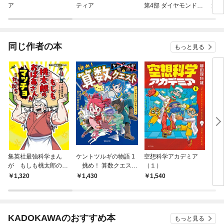
ア
ティア
第4部 ダイヤモンドは
第5
砕けない カラー版
版
同じ作者の本
もっと見る
集英社最強科学まん
ケントツルギの物語 1
空想科学アカデミア
Ｓ
が もしも桃太郎のお
挑め！ 算数クエス
（１）
スタ
ばあさんがマッチョだ
ト ひらめきで王国を
科学
1,320
1,430
1,540
8
ったら
救え！編
KADOKAWAのおすすめ本
もっと見る