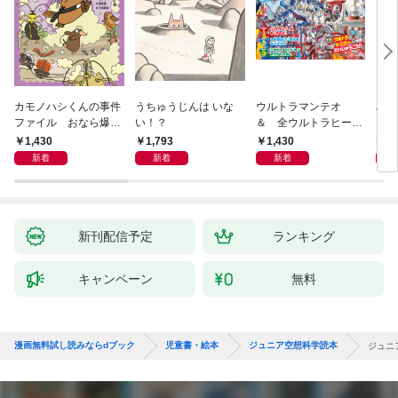
カモノハシくんの事件
うちゅうじんは いな
ウルトラマンテオ
星の
ファイル おなら爆
い！？
＆ 全ウルトラヒーロ
いグ
弾！ 危機イッパツ編
ー大集合 あそべるず
1,430
1,793
1,430
7
かん
新着
新着
新着
新刊配信予定
ランキング
キャンペーン
無料
漫画無料試し読みならdブック
児童書・絵本
ジュニア空想科学読本
ジュニ