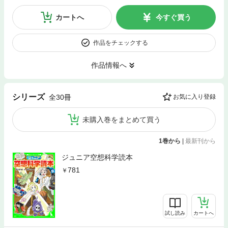
カートへ
今すぐ買う
作品をチェックする
作品情報へ
シリーズ
全30冊
お気に入り登録
未購入巻をまとめて買う
1巻から
|
最新刊から
ジュニア空想科学読本
781
試し読み
カートへ