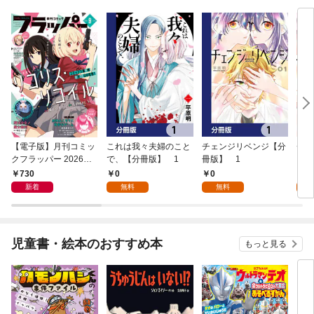
【電子版】月刊コミッ
これは我々夫婦のこと
チェンジリベンジ【分
チェ
クフラッパー 2026年9
で、【分冊版】 1
冊版】 1
月号
730
0
0
7
新着
無料
無料
試
児童書・絵本のおすすめ本
もっと見る