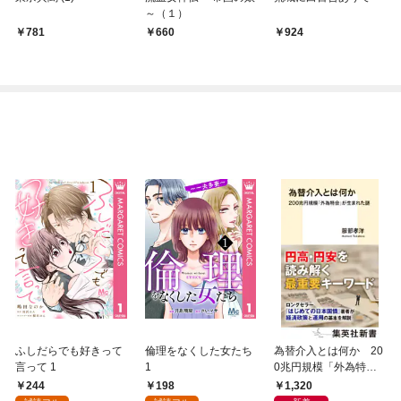
～（１）
781
660
924
ふしだらでも好きって
倫理をなくした女たち
為替介入とは何か 20
言って 1
1
0兆円規模「外為特
会」が生まれた謎
244
198
1,320