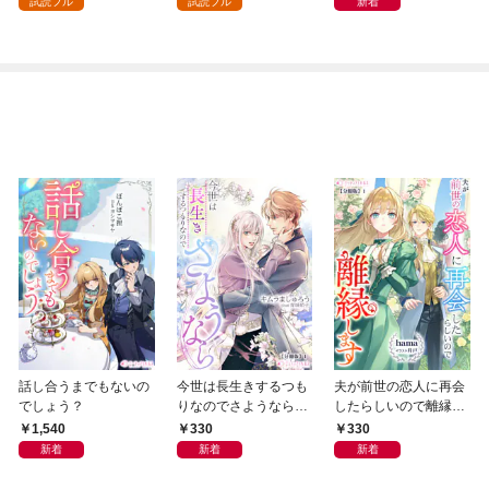
試読フル
試読フル
新着
話し合うまでもないの
今世は長生きするつも
夫が前世の恋人に再会
でしょう？
りなのでさようなら
したらしいので離縁し
【分冊版】1
ます【分冊版】1
1,540
330
330
新着
新着
新着