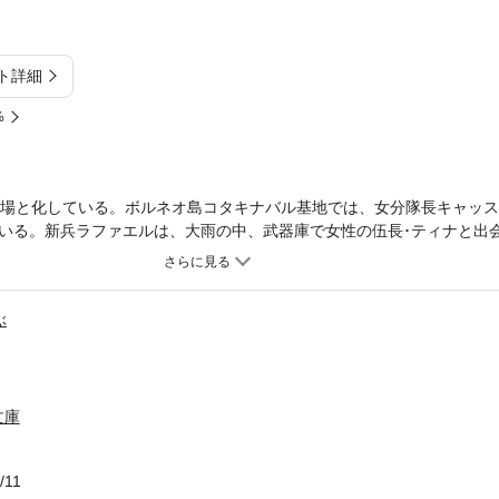
ト詳細
%
戦場と化している。ボルネオ島コタキナバル基地では、女分隊長キャッ
いる。新兵ラファエルは、大雨の中、武器庫で女性の伍長･ティナと出
妊娠中で、除隊して一人で子供を育てるつもりだと言う。ティナが幸せ
作戦を立てるが…。
ぶ
文庫
/11