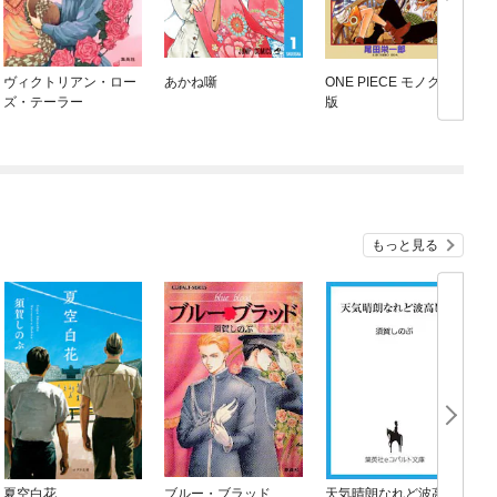
ヴィクトリアン・ロー
あかね噺
ONE PIECE モノクロ
ズ・テーラー
版
もっと見る
夏空白花
ブルー・ブラッド
天気晴朗なれど波高