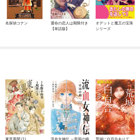
名探偵コナン
運命の恋人は期限付き
オデットと魔王の宝珠
【単話版】
シリーズ
東亰異聞 (1)
流血女神伝 ～帝国の娘
荒城に白百合ありて