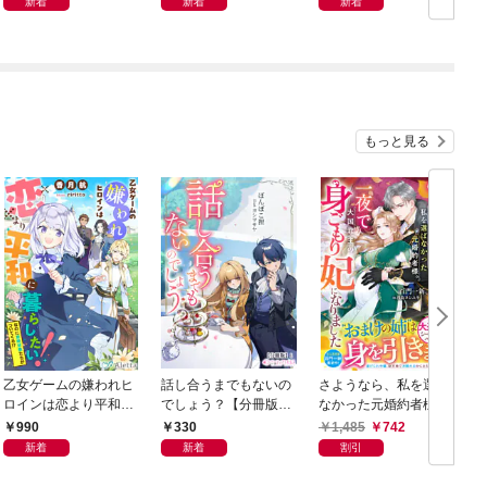
新着
新着
新着
もっと見る
乙女ゲームの嫌われヒ
話し合うまでもないの
さようなら、私を選ば
ロインは恋より平和に
でしょう？【分冊版】
なかった元婚約者様。
暮らしたい！（なのに
1
一夜で大国君主の身ご
990
330
1,485
742
攻略対象たちがついて
もり妃になりました
新着
新着
割引
くる！？）
【電子限定SS付き】