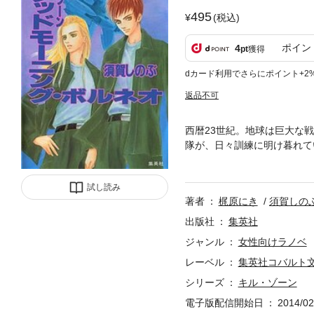
495
(税込)
ポイン
4
pt
獲得
dカード利用でさらにポイント+2
返品不可
西暦23世紀。地球は巨大な
隊が、日々訓練に明け暮れて
目の前で倒れた彼女は、実は
キャッスル達は、あれこれと
試し読み
著者
梶原にき
須賀しの
出版社
集英社
ジャンル
女性向けラノベ
レーベル
集英社コバルト
シリーズ
キル・ゾーン
電子版配信開始日
2014/02