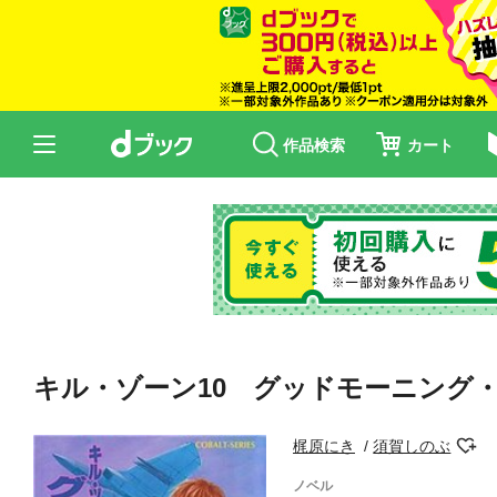
作品検索
カート
キル・ゾーン10 グッドモーニング
梶原にき
須賀しのぶ
ノベル