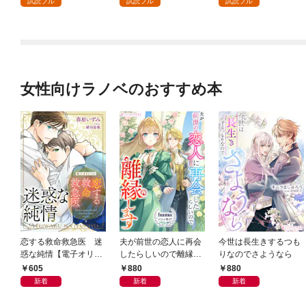
試読フル
試読フル
試読フル
女性向けラノベのおすすめ本
恋する救命救急医 迷
夫が前世の恋人に再会
今世は長生きするつも
惑な純情【電子オリジ
したらしいので離縁し
りなのでさようなら
ナル】
ます
605
880
880
新着
新着
新着