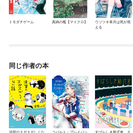
トモダチゲーム
真綿の檻【マイクロ】
ウソツキ皐月は死が視
える
同じ作者の本
須賀のスガスガしくな
コバルト・プレイバッ
すばらしき新式食 Ｓ