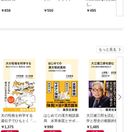
し。
858
550
495
もっと見る
犬の性格を科学する
はじめての漢方相談薬
大江健三郎を読む 文
ヤ
遺伝子でひもとく「最
局 水草体質とサボテ
学と歴史の複眼的視点
N
良の友」の進化
ン体質
から
1,375
990
1,485