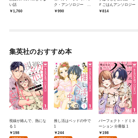
い話
ク・アンソロジー ｐ
Ｆごはんアンソロジー
ａｒｔ １
1,760
990
814
集英社のおすすめ本
視線が絡んで、熱にな
推し活はベッドの中で
パーフェクト・ドミネ
る 1
1
ーション 分冊版 1
198
244
198