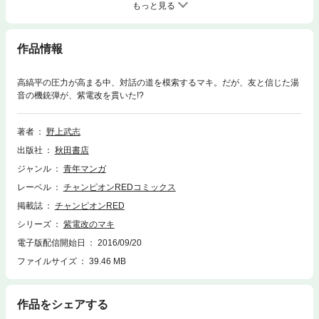
もっと見る
作品情報
高縞平の圧力が高まる中、対話の道を模索するマキ。だが、友と信じた湯
音の機銃弾が、紫電改を貫いた!?
著者
野上武志
出版社
秋田書店
ジャンル
青年マンガ
レーベル
チャンピオンREDコミックス
掲載誌
チャンピオンRED
シリーズ
紫電改のマキ
電子版配信開始日
2016/09/20
ファイルサイズ
39.46 MB
作品をシェアする