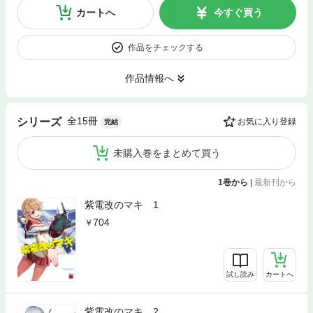
カートへ
今すぐ買う
作品をチェックする
作品情報へ
全15冊
シリーズ
お気に入り登録
完結
未購入巻をまとめて買う
1巻から
|
最新刊から
紫電改のマキ 1
704
試し読み
カートへ
紫電改のマキ 2