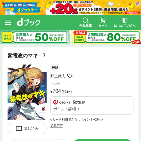
作品検索
カート
はじめての方へ
紫電改のマキ 7
完結
野上武志
マンガ
704
(税込)
6
pt
獲得
ポイント詳細
dカード利用でさらにポイント+2%
返品不可
試し読み