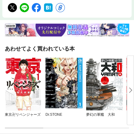
あわせてよく買われている本
東京卍リベンジャーズ
Dr.STONE
夢幻の軍艦 大和
四十