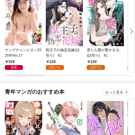
ヤングチャンピオン20
獣王子の偽恋花嫁(話
君たち愛が重すぎる。
桜と
26年No.17
売り) #1
(話売り) #1
559
220
220
2
新着
試読フル
試読フル
試
青年マンガのおすすめ本
もっと見る