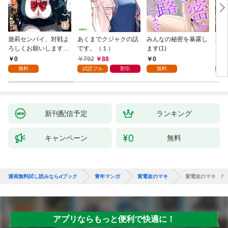
遊莉センパイ、対戦よ
あくまでクジャクの話
みんなの秘密を暴露し
異世
ろしくお願いします。
です。（１）
ます(1)
1
0
792
88
0
7
無料
試読フル
割引
無料
試
新刊配信予定
ランキング
キャンペーン
無料
漫画無料試し読みならdブック
青年マンガ
紫電改のマキ
紫電改のマキ 7
アプリならもっと便利で快適に！