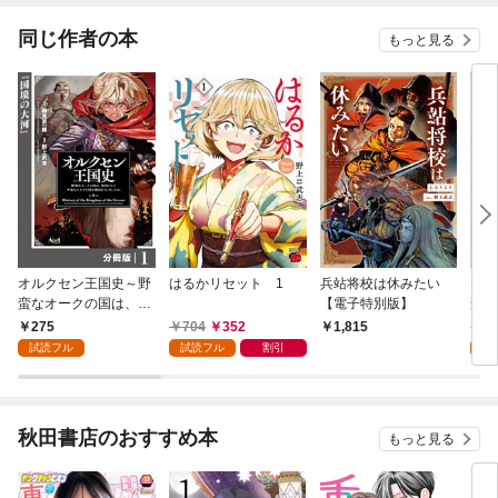
同じ作者の本
もっと見る
オルクセン王国史～野
はるかリセット 1
兵站将校は休みたい
オル
蛮なオークの国は、如
【電子特別版】
蛮な
何にして平和なエルフ
何に
275
704
352
7
1,815
の国を焼き払うに至っ
の国
試読フル
試読フル
割引
試
たか～【分冊版】（ノ
たか
ヴァコミックス）１
クス
秋田書店のおすすめ本
もっと見る