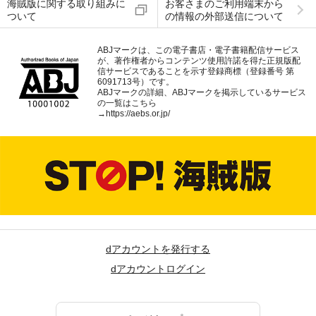
海賊版に関する取り組みに
お客さまのご利用端末から
ついて
の情報の外部送信について
ABJマークは、この電子書店・電子書籍配信サービス
が、著作権者からコンテンツ使用許諾を得た正規版配
信サービスであることを示す登録商標（登録番号 第
6091713号）です。
ABJマークの詳細、ABJマークを掲示しているサービス
の一覧はこちら
→
https://aebs.or.jp/
dアカウントを発行する
dアカウントログイン