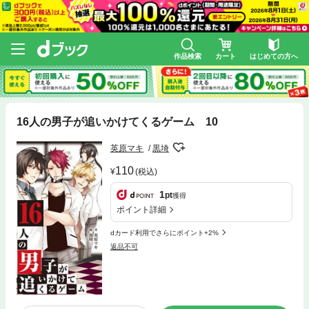
作品検索
カート
はじめての方へ
16人の男子が追いかけてくるゲーム 10
英原マキ
黒埼
110
(税込)
1
pt
獲得
ポイント詳細
dカード利用でさらにポイント+2%
返品不可