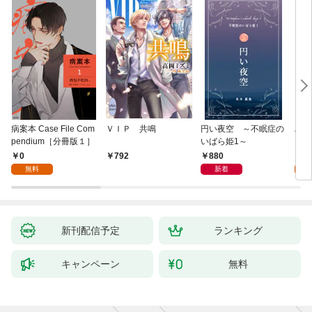
病案本 Case File Com
ＶＩＰ 共鳴
円い夜空 ～不眠症の
ハー
pendium［分冊版１］
いばら姫1～
１]
0
880
0
792
無料
新着
新刊配信予定
ランキング
キャンペーン
無料