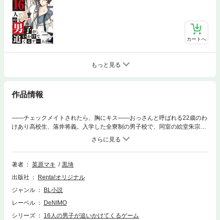
カートへ
もっと見る
作品情報
――チェックメイトされたら、胸にキス――おっさんと呼ばれる22歳のわ
けあり高校生、落井将義。入学した全寮制の男子校で、同室の絵堂朱宗に
騙され入部することになった秘密のクラブ「チェス部」の活動は、16人の
男達を駒とした異能のチェスだった。負ければ黒のキングの将義は、「あ
ること」をされてしまうルールで……。白のクイーン・生徒会長、王崎衛
を筆頭に個性豊かな面々が、将義を追い立てる！貧弱な黒のチームで、将
著者
英原マキ
黒埼
義は白のチームに勝つ日はくるのか！？※こちらの作品にはイラストが収
出版社
Renta!オリジナル
録されていません。
ジャンル
BL小説
レーベル
DeNIMO
シリーズ
16人の男子が追いかけてくるゲーム