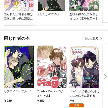
売られた辺境伯令嬢は
うるわしの宵の月
悪役令嬢の兄に転生し
これ
隣国の王太子に溺愛さ
ました【電子単行本】
す！
れる
が敵
故か
（分
同じ作者の本
もっと見る
リプライズ・ブルー1
Charles Mag -エロき
BLゲームの悪役令息な
ぼっ
ゅん- vol.1
のに攻略者に襲われる
が、
のだがどうすればい
れて
0
220
550
7
い？【第1話】
1
無料