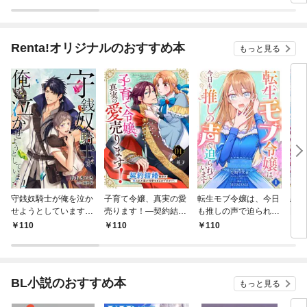
Renta!オリジナルのおすすめ本
もっと見る
守銭奴騎士が俺を泣か
子育て令嬢、真実の愛
転生モブ令嬢は、今日
恋す
せようとしています
売ります！―契約結婚
も推しの声で迫られて
国の
【単話】 1
相手の呪われた姿が可
います【単話】 1
110
110
110
1
愛すぎるのですが！？
―【単話】 1
BL小説のおすすめ本
もっと見る