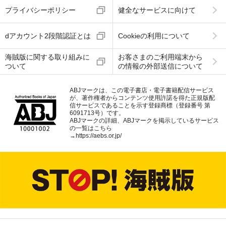
プライバシーポリシー
健全なサービスに向けて
dアカウント2段階認証とは
Cookieの利用について
海賊版に関する取り組みに
お客さまのご利用端末から
ついて
の情報の外部送信について
ABJマークは、この電子書店・電子書籍配信サービス
が、著作権者からコンテンツ使用許諾を得た正規版配
信サービスであることを示す登録商標（登録番号 第
6091713号）です。
ABJマークの詳細、ABJマークを掲示しているサービス
の一覧はこちら
→
https://aebs.or.jp/