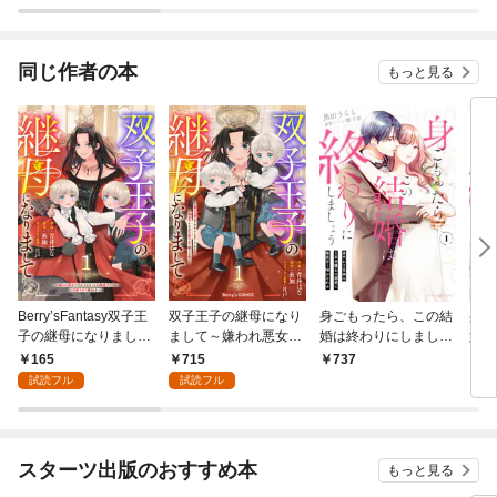
れる
長生きするつもりだっ
だきます
たのに（多分、また失
敗した）
同じ作者の本
もっと見る
Berry’sFantasy双子王
双子王子の継母になり
身ごもったら、この結
身ご
子の継母になりまして
まして～嫌われ悪女で
婚は終わりにしましょ
婚は
～嫌われ悪女ですが、
すが、そんなことより
う～身代わり花嫁はＳ
う～
165
715
737
1
そんなことより義息子
義息子たちが可愛すぎ
系弁護士の溺愛に毎夜
系弁
試読フル
試読フル
たちが可愛すぎて困り
て困ります～1巻
甘く啼かされる～1
甘く
ます～1巻
冊版
スターツ出版のおすすめ本
もっと見る