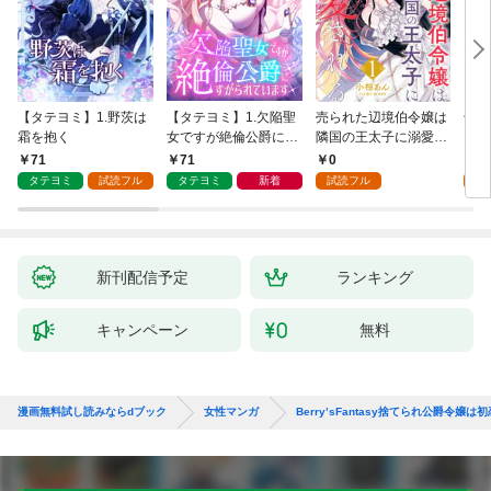
【タテヨミ】1.野茨は
【タテヨミ】1.欠陥聖
売られた辺境伯令嬢は
千鶴
霜を抱く
女ですが絶倫公爵にす
隣国の王太子に溺愛さ
に一
がられています
れる 1
【分
71
71
0
0
家の
タテヨミ
試読フル
タテヨミ
新着
試読フル
新刊配信予定
ランキング
キャンペーン
無料
漫画無料試し読みならdブック
女性マンガ
Berry’sFantasy捨てられ公爵令嬢