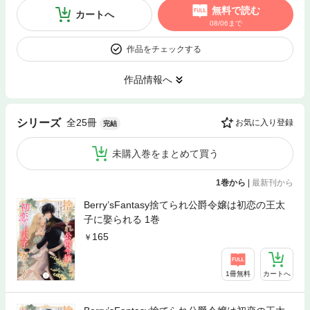
無料で読む
カートへ
08/06まで
作品をチェックする
作品情報へ
全25冊
シリーズ
お気に入り登録
完結
未購入巻をまとめて買う
1巻から
|
最新刊から
Berry’sFantasy捨てられ公爵令嬢は初恋の王太
子に娶られる 1巻
165
1冊無料
カートへ