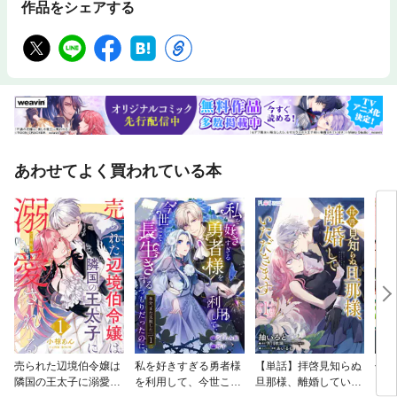
作品をシェアする
あわせてよく買われている本
売られた辺境伯令嬢は
私を好きすぎる勇者様
【単話】拝啓見知らぬ
傷モ
隣国の王太子に溺愛さ
を利用して、今世こそ
旦那様、離婚していた