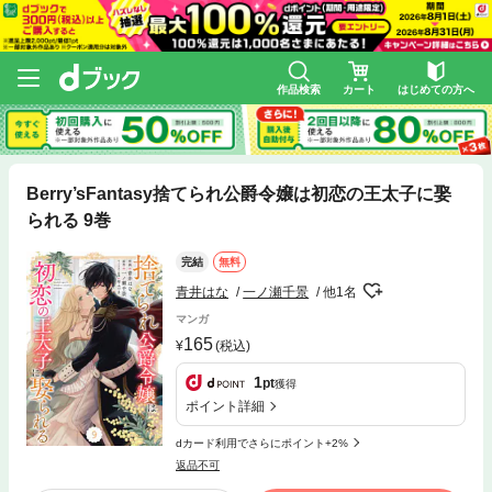
作品検索
カート
はじめての方へ
Berry’sFantasy捨てられ公爵令嬢は初恋の王太子に娶
られる 9巻
完結
無料
青井はな
一ノ瀬千景
他1名
マンガ
165
(税込)
1
pt
獲得
ポイント詳細
dカード利用でさらにポイント+2%
返品不可