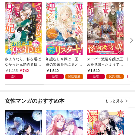
さようなら、私を選ば
加護なし令嬢は、国一
スーパー派遣令嬢は王
陰で
なかった元婚約者様。
番の繁栄を呼ぶ妻とし
宮を見限ったようです
は私
一夜で大国君主の身ご
て迎えられました～無
～私を不当解雇した元
さん
1,485
742
1,540
1,540
1,
もり妃になりました
能と捨てられた私、ど
上司へ。我が家の正
追放
割引
新着
試読増量
新着
試読増量
【電子限定SS付き】
うやら精霊との架け橋
体、ご存知ですか？～
辺境
となっていたようです
【電子限定SS付き】
～【
～【電子限定SS付
き】
き】
女性マンガのおすすめ本
もっと見る