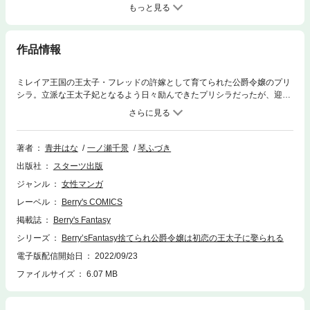
もっと見る
作品情報
ミレイア王国の王太子・フレッドの許嫁として育てられた公爵令嬢のプリ
シラ。立派な王太子妃となるよう日々励んできたプリシラだったが、迎え
たお披露目当日に彼がまさかの失踪!? 代わりに次期国王の座につき、夫と
なったのは黒い噂が付き纏う第二王子・ディルだった。実はディルはプリ
シラが幼い頃に想いを寄せていたものの、告白を断られてしまった初恋相
手。「この結婚は形だけのものだ」と冷たく突き放してきたと思えば、時
著者
青井はな
一ノ瀬千景
琴ふづき
折甘い言葉を囁くディルに戸惑いを隠せないプリシラ。そんな中、王宮内
出版社
スターツ出版
ではフレッド失踪は陰謀によるもので、ディルが黒幕だという噂が広まっ
て――!?(この作品は電子コミック誌Berry’s Fantasy Vol.36に収録されてい
ジャンル
女性マンガ
ます。重複購入にご注意ください)
レーベル
Berry's COMICS
掲載誌
Berry's Fantasy
シリーズ
Berry’sFantasy捨てられ公爵令嬢は初恋の王太子に娶られる
電子版配信開始日
2022/09/23
ファイルサイズ
6.07 MB