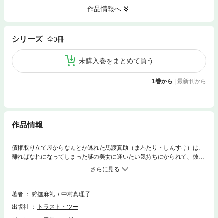
作品情報へ
シリーズ
全0冊
未購入巻をまとめて買う
1巻から
|
最新刊から
作品情報
債権取り立て屋からなんとか逃れた馬渡真助（まわたり・しんすけ）は、
離ればなれになってしまった謎の美女に逢いたい気持ちにかられて、彼女
の手がかりを探そうと行きつけのバーへ行き、謎の美女がヒッチコックの
映画「断崖」のヒロインに似ていると気づく。一方、海辺の洋館で父親に
保護されていた謎の美女も、怪我をした真助が心配なあまり行動を起こし
て……!?愛し合う二人に訪れる結末とは？すべての謎が明らかになる完結
著者
狩撫麻礼
中村真理子
巻。
出版社
トラスト・ツー