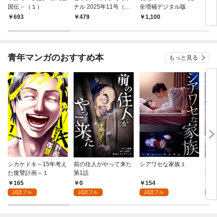
国伝－（１）
ナル 2025年11号（20
全増補デジタル版
25年5月20日発売)
693
479
1,100
6
青年マンガのおすすめ本
もっと見る
シカケドキ～15年考え
前の住人がやって来た
シアワセな家族１
16
た復讐計画～１
第1話
地獄
165
0
154
1
試読フル
試読フル
試読フル
試