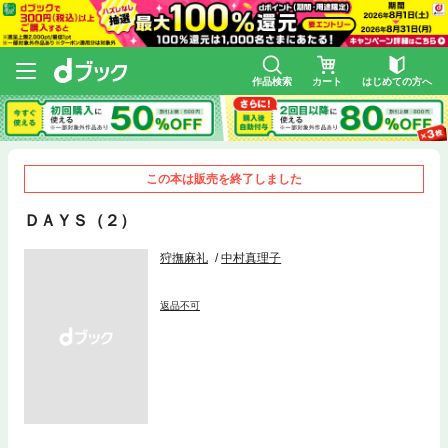
作品検索
カート
はじめての方へ
この本は販売を終了しました
ＤＡＹＳ（２）
狩撫麻礼
中村真理子
返品不可