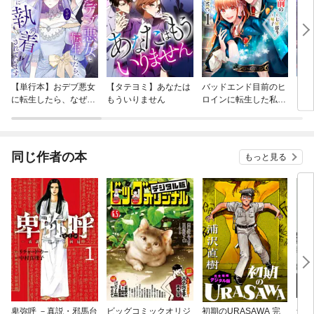
【単行本】おデブ悪女
【タテヨミ】あなたは
バッドエンド目前のヒ
【タ
に転生したら、なぜか
もういりません
ロインに転生した私、
リ〜
ラスボス王子様に執着
今世では恋愛するつも
されています
りがチートな兄が離し
てくれません！？@C
OMIC
同じ作者の本
もっと見る
卑弥呼 －真説・邪馬台
ビッグコミックオリジ
初期のURASAWA 完
ナッ