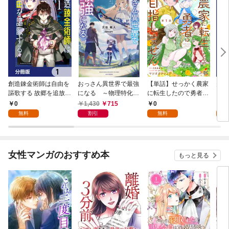
創造錬金術師は自由を
おっさん異世界で最強
【単話】せっかく農家
夫は
謳歌する 故郷を追放さ
になる ～物理特化の
に転生したので勇者は
【分
れたら、魔王のお膝元
覚醒者～
目指しません【第1
0
1,430
715
0
0
で超絶効果のマジック
話】
無料
割引
無料
アイテム作り放題にな
りました【分冊版】
1
女性マンガのおすすめ本
もっと見る