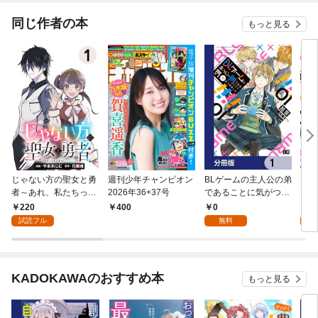
同じ作者の本
もっと見る
じゃない方の聖女と勇
週刊少年チャンピオン
BLゲームの主人公の弟
BL
者～あれ、私たちって
2026年36+37号
であることに気がつき
であ
本当に『じゃない
ました【分冊版】 1
まし
220
0
7
400
方』？～(話売り) #1
試読フル
無料
試
KADOKAWAのおすすめ本
もっと見る