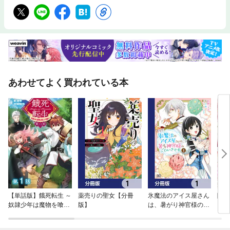
あわせてよく買われている本
【単話版】餓死転生 ～
薬売りの聖女【分冊
氷魔法のアイス屋さん
陛下
奴隷少年は魔物を喰ら
版】
は、暑がり神官様のご
って覚醒す！～ 第二部
ひいきです。【分冊
版】