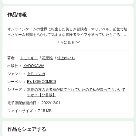
作品情報
オンラインゲームの世界に転生した美しき冒険者・マリアベル。前世で培
ったゲーム知識を活かして気ままな冒険者ライフを送っていたところ、異
世界から召喚された勇者候補の少年たちを目にする。本物の勇者は、二人
のうち一人……それなのに本物の方を偽者扱いするってどういうこと!?
耐えきれなくなったマリアベルが取った行動は―― 分冊版第10弾。※本
作品は単行本を分割したもので、本編内容は同一のものとなります。重複
著者
トモエキコ
花果唯
村上ゆいち
購入にご注意ください。
出版社
KADOKAWA
ジャンル
女性マンガ
レーベル
B's-LOG COMICS
シリーズ
本物の方の勇者様が捨てられていたので私が貰ってもいいで
すか？【分冊版】
電子版配信開始日
2022/12/01
ファイルサイズ
7.15 MB
作品をシェアする