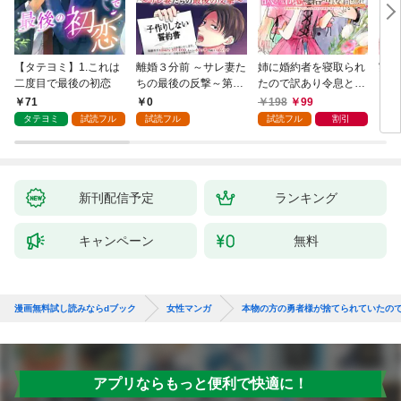
【タテヨミ】1.これは
離婚３分前 ～サレ妻た
姉に婚約者を寝取られ
実は
二度目で最後の初恋
ちの最後の反撃～第1
たので訳あり令息と結
した
話
婚して辺境へと向かい
から
71
0
198
99
2
ます ～苦労の先に待っ
（1
タテヨミ
試読フル
試読フル
試読フル
割引
ていたのは、まさかの
溺愛と幸せでした～
【分冊版】 1
新刊配信予定
ランキング
キャンペーン
無料
漫画無料試し読みならdブック
女性マンガ
本物の方の勇者様が捨てられていたの
アプリならもっと便利で快適に！