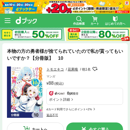
作品検索
カート
はじめての方へ
本物の方の勇者様が捨てられていたので私が貰ってもい
いですか？【分冊版】 10
トモエキコ
花果唯
他1名
マンガ
88
(税込)
0
pt
獲得
ポイント詳細
dカード利用でさらにポイント+2%
返品不可
カートへ
今すぐ買う