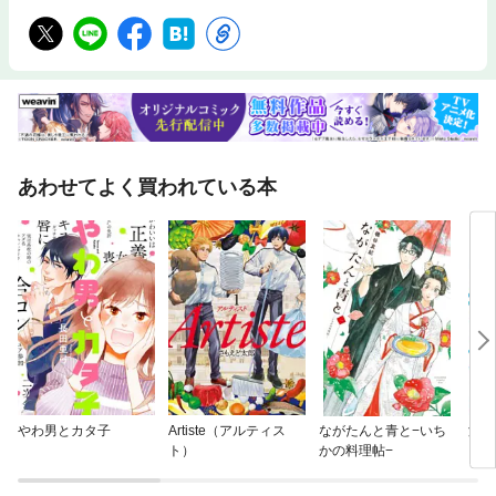
あわせてよく買われている本
やわ男とカタ子
Artiste（アルティス
ながたんと青と−いち
海が
ト）
かの料理帖−
【分