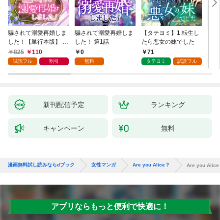
騙されて溺愛再婚しま
騙されて溺愛再婚しま
【タテヨミ】1.転生し
【タ
した！【単行本版】 1
した！ 第1話
たら悪女の妹でした
の私
巻
825
110
0
71
7
試読フル
割引
無料
タテヨミ
試読フル
タ
新刊配信予定
ランキング
キャンペーン
無料
漫画無料試し読みならdブック
女性マンガ
Are you Alice？
Are you Alice
アプリならもっと便利で快適に！