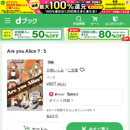
作品検索
カート
はじめての方へ
Are you Alice？: 5
完結
片桐いくみ
二宮愛
マンガ
607
(税込)
5
pt
獲得
ポイント詳細
dカード利用でさらにポイント+2%
返品不可
カートへ
今すぐ買う