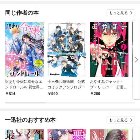
同じ作者の本
もっと見る
訳あり令嬢に幸せなエ
十三機兵防衛圏 公式
おやすみジャック・
おや
ンドロールを 異世界ア
コミックアンソロジー
ザ・リッパー 分冊版
ザ・
ンソロジーコミック
（１）
814
990
209
7
一迅社のおすすめ本
もっと見る