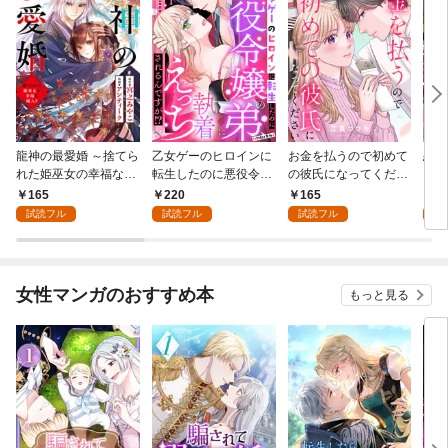
龍神の最愛婚 ～捨てら
乙女ゲーのヒロインに
お金を払うので初めて
恋を
れた姫巫女の幸福な嫁
転生したのに悪役令嬢
の彼氏になってくださ
スが
入り～: 1
の弟（攻略対象外）に
い: 1
溺愛
165
220
165
2
執着えっちされるんで
試読フル
試読フル
試読フル
試
すが！？: 1
女性マンガのおすすめ本
もっと見る