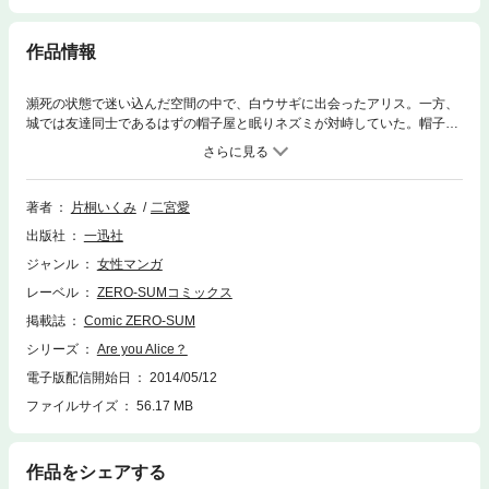
作品情報
瀕死の状態で迷い込んだ空間の中で、白ウサギに出会ったアリス。一方、
城では友達同士であるはずの帽子屋と眠りネズミが対峙していた。帽子屋
の止まっている時間を動かすことが目的だと語る眠りネズミに、帽子屋は
――？
著者
片桐いくみ
二宮愛
出版社
一迅社
ジャンル
女性マンガ
レーベル
ZERO-SUMコミックス
掲載誌
Comic ZERO-SUM
シリーズ
Are you Alice？
電子版配信開始日
2014/05/12
ファイルサイズ
56.17 MB
作品をシェアする