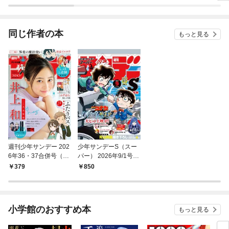
同じ作者の本
もっと見る
週刊少年サンデー 202
少年サンデーS（スー
6年36・37合併号（20
パー） 2026年9/1号(2
26年8月5日発売号）
026年7月24日)
379
850
小学館のおすすめ本
もっと見る