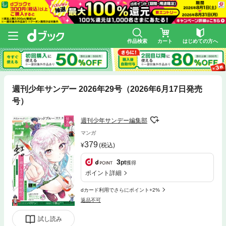
作品検索
カート
はじめての方へ
週刊少年サンデー 2026年29号（2026年6月17日発売
号）
週刊少年サンデー編集部
マンガ
379
(税込)
3
pt
獲得
ポイント詳細
dカード利用でさらにポイント+2%
返品不可
試し読み