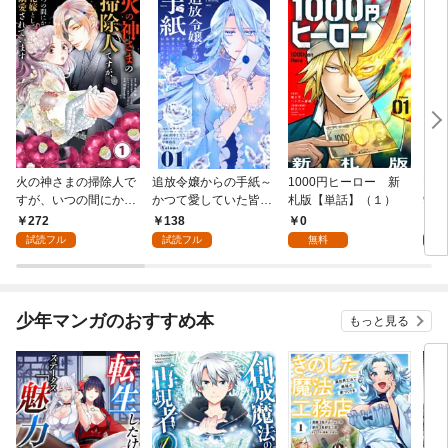
火の神さまの掃除人で
追放令嬢からの手紙～
1000円ヒーロー 新
DIM
すが、いつの間にか花
かつて愛していた皆さ
札版【単話】（１）
9.
嫁として溺愛されてい
まへ 私のことなどお忘
272
138
0
8
ます【単話】（１）
れですか？～【単話】
試読フル
試読フル
無料
（１）
少年マンガのおすすめ本
もっと見る