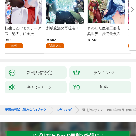
転生したけどステータ
創成魔法の再現者 1
きのした魔法工務店
王位
ス「魅力」に全振
異世界工法で最強の家
兆候
り！？(1)
づくりを（コミック）
入れ
0
682
0
748
１
る。
無料
試読フル
新刊配信予定
ランキング
キャンペーン
無料
漫画無料試し読みならdブック
少年マンガ
週刊少年サンデー 2026年29号（202
アプリならもっと便利で快適に！