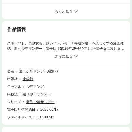
もっと見る
作品情報
スポーツも、美少女も、熱いバトルも！！毎週水曜日を楽しくする漫画雑
誌「週刊少年サンデー」電子版！2026年29号配信！！※電子版に関しまし
ては、目次の情報と一部内容が異なる場合があります。付録も含まれませ
ん。また広告・価格表示などは全て発行した当時の情報となります。※電
子版につきましては、本誌内の一部のプレゼントへの応募、および応募者
全員サービスへの応募は出来ません。何卒ご了承ください。
著者
週刊少年サンデー編集部
出版社
小学館
ジャンル
少年マンガ
掲載誌
週刊少年サンデー
シリーズ
週刊少年サンデー
電子版配信開始日
2026/06/17
ファイルサイズ
137.83 MB