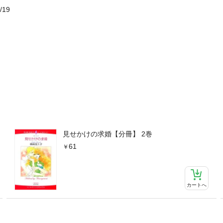
/19
見せかけの求婚【分冊】 2巻
61
カートへ