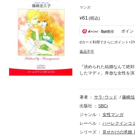
マンガ
61
(税込)
ポイン
0
pt
獲得
dカード利用でさらにポイント+2
返品不可
『決められた結婚なんて絶対
したマディ。奔放な女性を演
ーな衣装に身を包み、デクス
れてしまい!?
著者
サラ･ウッド
篠崎佳
出版社
SBCr
ジャンル
女性マンガ
レーベル
ハーレクインコ
シリーズ
見せかけの求婚