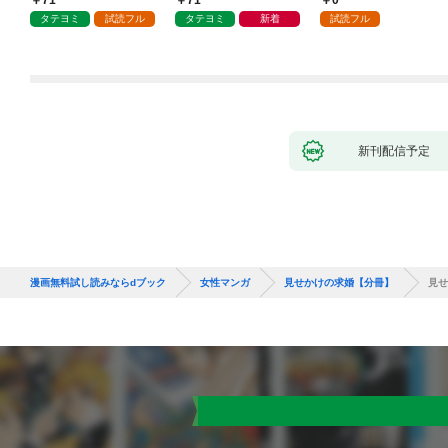
71
71
0
タテヨミ
試読フル
タテヨミ
新着
試読フル
新刊配信予定
漫画無料試し読みならdブック
女性マンガ
見せかけの求婚【分冊】
見せ