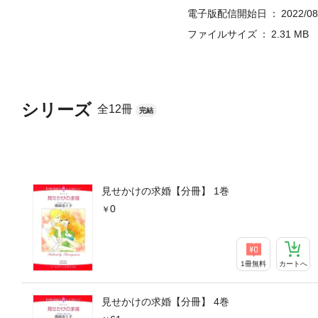
電子版配信開始日
2022/08
ファイルサイズ
2.31 MB
シリーズ
全12冊
完結
見せかけの求婚【分冊】 1巻
0
1冊無料
カートへ
見せかけの求婚【分冊】 4巻