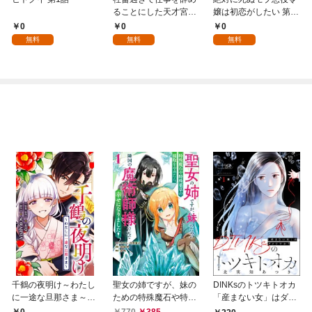
ることにした天才宮廷
嬢は初恋がしたい 第1
魔術師～辺境の地でス
話
0
0
0
ローライフを夢見る
無料
無料
無料
が、不届き者を倒して
いたら『最果ての魔
女』と呼ばれるように
なる～ 第1話
千鶴の夜明け～わたし
聖女の姉ですが、妹の
DINKsのトツキトオカ
に一途な旦那さま～
ための特殊魔石や特殊
「産まない女」はダメ
【分冊版】 1話「北条
薬草の採取をやめた
ですか？（分冊版）