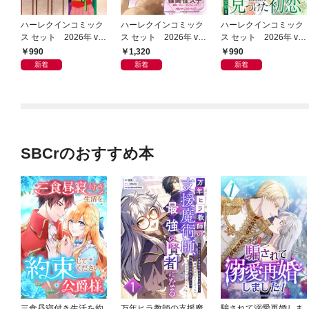
ハーレクインコミック
ハーレクインコミック
ハーレクインコミック
ス セット 2026年 vo
ス セット 2026年 vo
ス セット 2026年 vo
l.955
l.1004
l.932
990
1,320
990
新着
新着
新着
SBCrのおすすめ本
三食昼寝付き生活を約
万年ヒラ教師の支援魔
騙されて溺愛再婚しま