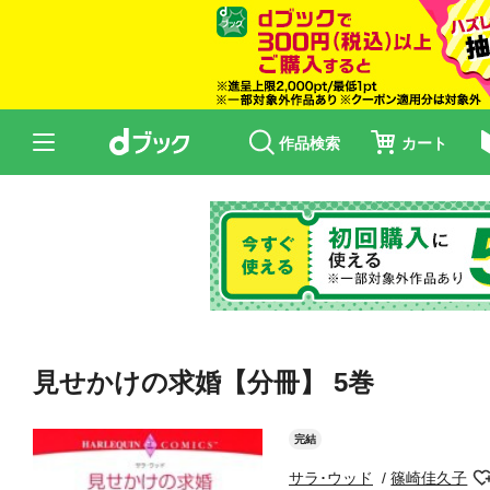
作品検索
カート
見せかけの求婚【分冊】 5巻
完結
サラ･ウッド
篠崎佳久子