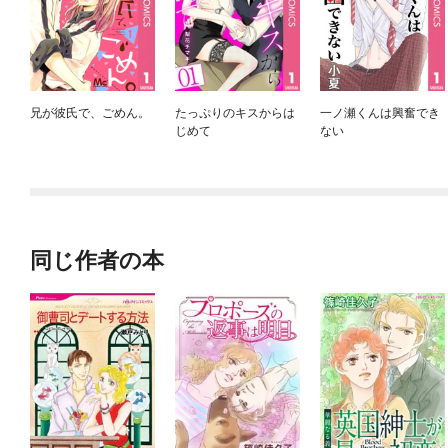
兄が彼氏で、ごめん。
たっぷりのキスからは
一ノ瀬くんは興奮でき
じめて
ない
同じ作者の本