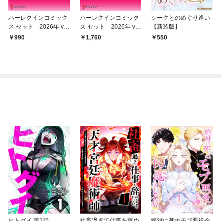
ハーレクインコミック
ハーレクインコミック
シークとのめぐり逢い
ス セット 2026年 vo
ス セット 2026年 vo
【新装版】
l.793
l.914
990
1,760
550
ヒトグイ 第1話
社畜過ぎて仕事を辞め
絶対に死ぬモブ悪役令