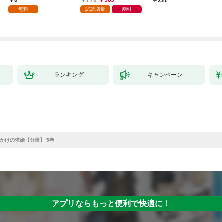
0
770
385
220
家の生贄（１）」
ら、隣国の魔術師様の
【第1話】
無料
試読増量
割引
元で幸せになりまし
た！（コミック） 1巻
ランキング
キャンペーン
かけの求婚【分冊】 5巻
アプリならもっと便利で快適に！