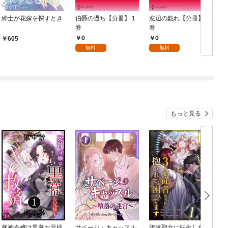
紳士が花嫁を探すとき
伯爵の過ち【分冊】 1
窓辺の戯れ【分冊】 1
巻
巻
1
0
0
605
無料
無料
もっと見る
死神令嬢は黒幕お兄様
サベージ・キャッスル
堕落聖女に転生した