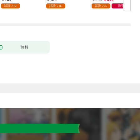
165
165
990
693
ック） 分冊版 1
どうやら違うようです
試読フル
試読フル
試読フル
割引
（コミック） 分冊版 1
版
無料