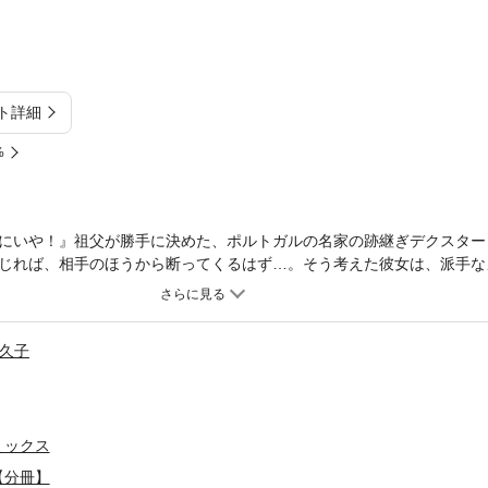
ト詳細
%
にいや！』祖父が勝手に決めた、ポルトガルの名家の跡継ぎデクスター
じれば、相手のほうから断ってくるはず…。そう考えた彼女は、派手な
ターのもとへ向かう。ところが、デクスターの反応は予想通りとはいか
久子
ミックス
【分冊】