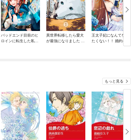
バッドエンド目前のヒ
異世界転移したら愛犬
王太子妃になんてなり
ロインに転生した私、
が最強になりました ～
たくない！！ 婚約者編
今世では恋愛するつも
シルバーフェンリルと
りがチートな兄が離し
俺が異世界暮らしを始
てくれません！？@C
めたら～ THE COMIC
OMIC
もっと見る