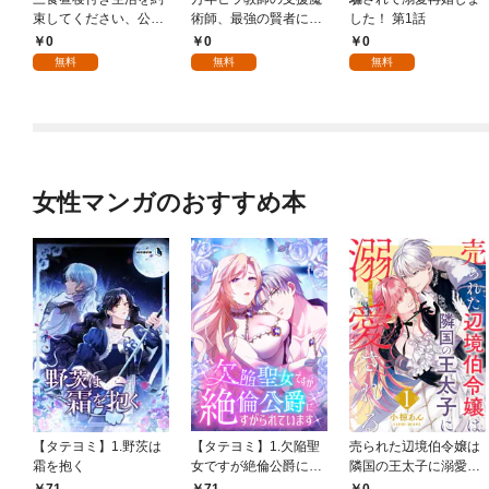
束してください、公爵
術師、最強の賢者にな
した！ 第1話
様 1話
る～不人気の支援魔術
0
0
0
師は給料泥棒だと魔術
無料
無料
無料
大学をクビになった
が、出世した元教え子
たちのおかげで何も困
らない件～ 第1話
女性マンガのおすすめ本
【タテヨミ】1.野茨は
【タテヨミ】1.欠陥聖
売られた辺境伯令嬢は
霜を抱く
女ですが絶倫公爵にす
隣国の王太子に溺愛さ
がられています
れる 1