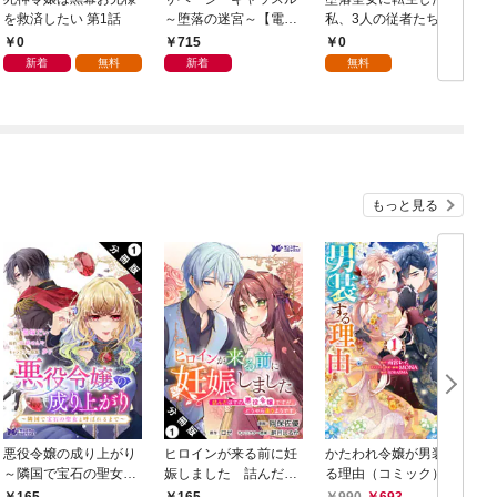
を救済したい 第1話
～堕落の迷宮～【電子
私、3人の従者たちに
単行本版】 第1巻
抱かれて困ってます 第
0
715
0
1話
新着
無料
新着
無料
もっと見る
悪役令嬢の成り上がり
ヒロインが来る前に妊
かたわれ令嬢が男装す
～隣国で宝石の聖女と
娠しました 詰んだは
る理由（コミック） 1
呼ばれるまで～（コミ
ずの悪役令嬢ですが、