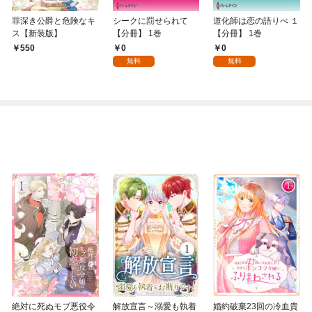
罪深き公爵と危険なキ
シークに罰せられて
道化師は恋の語りべ １
ス【新装版】
【分冊】 1巻
【分冊】 1巻
0
0
550
無料
無料
絶対に死ぬモブ悪役令
解放宣言～溺愛も執着
婚約破棄23回の冷血貴