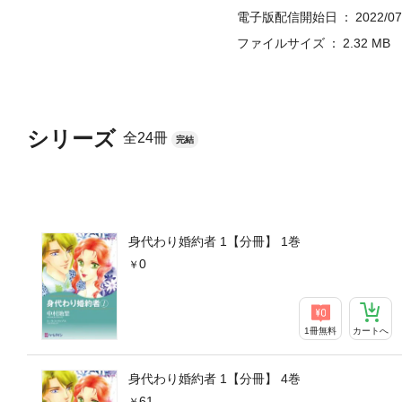
電子版配信開始日
2022/07
ファイルサイズ
2.32 MB
シリーズ
全24冊
完結
身代わり婚約者 1【分冊】 1巻
0
1冊無料
カートへ
身代わり婚約者 1【分冊】 4巻
61