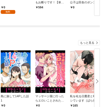
もお断りです！【単行
公子は田舎のポンコツ
本版】 1巻
令嬢にふりまわされる
0
594
￥0
￥
モノクロ版 第1話
無料
もっと見る
島に旅して14Pした話
マッサージ屋に行った
私を叱る日鷹君と毎晩
1
らエロいことされた話
シています［ばら売
1
り］ 第1話
0
0
165