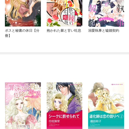
ボスと秘書の休日【分
抱かれた棘と甘い吐息
溺愛執事と嘘婚契約
冊】