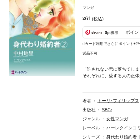
マンガ
61
(税込)
ポイン
0
pt
獲得
dカード利用でさらにポイント+2
返品不可
「許されない恋に落ちてしま
それぞれに、愛する人の正体
二人は、自身の正体を明かす
ぎないのだろうか・・・？」
著者
トーリ･フィリップス
出版社
SBCr
ジャンル
女性マンガ
レーベル
ハーレクインコ
シリーズ
身代わり婚約者