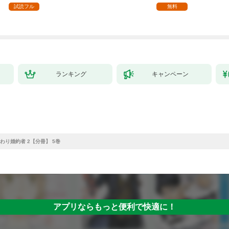
ます【単話】（１）
試読フル
無料
ランキング
キャンペーン
わり婚約者 2【分冊】 5巻
アプリならもっと便利で快適に！