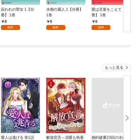
囚われの聖女 1【分
水都の麗人 1【分冊】
愛は言葉をこえて【分
冊】 1巻
1巻
冊】 1巻
0
0
0
無料
無料
無料
もっと見る
愛人は逃げる 第1話
解放宣言～溺愛も執着
婚約破棄23回の冷血貴