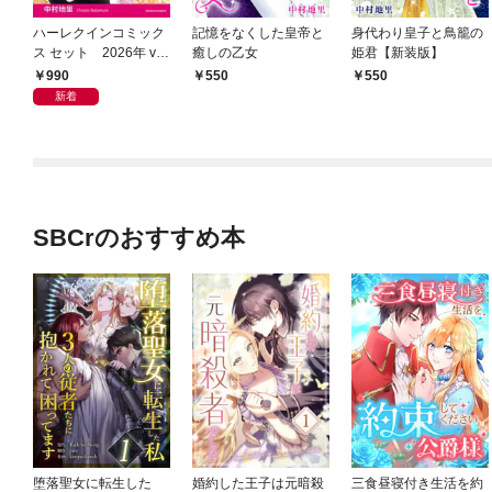
ハーレクインコミック
記憶をなくした皇帝と
身代わり皇子と鳥籠の
ス セット 2026年 vo
癒しの乙女
姫君【新装版】
l.940
990
550
550
新着
SBCrのおすすめ本
堕落聖女に転生した
婚約した王子は元暗殺
三食昼寝付き生活を約