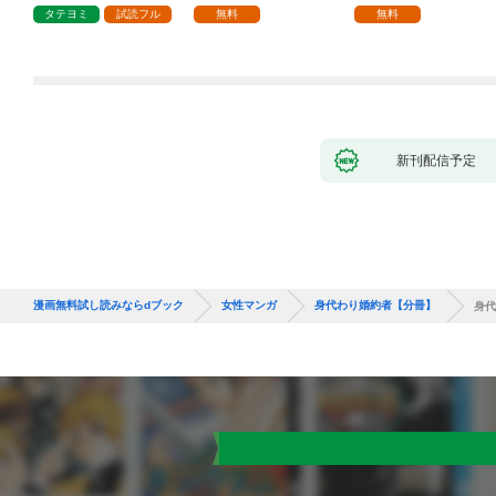
1話
タテヨミ
試読フル
無料
無料
新刊配信予定
漫画無料試し読みならdブック
女性マンガ
身代わり婚約者【分冊】
身代