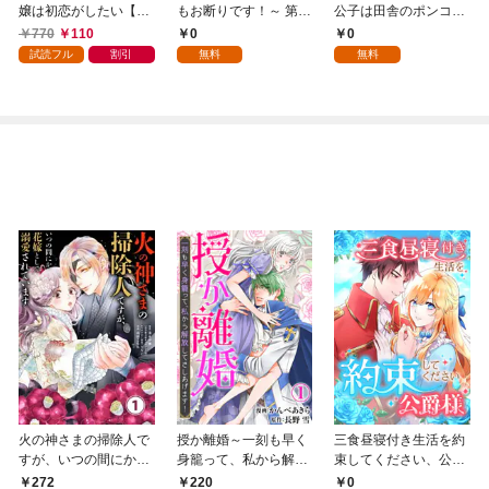
嬢は初恋がしたい【単
もお断りです！～ 第1
公子は田舎のポンコツ
行本版】 1巻
話
令嬢にふりまわされる
770
110
0
0
1話
試読フル
割引
無料
無料
火の神さまの掃除人で
授か離婚～一刻も早く
三食昼寝付き生活を約
すが、いつの間にか花
身籠って、私から解放
束してください、公爵
嫁として溺愛されてい
してさしあげます！1
様 1話
272
0
220