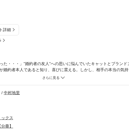
ト詳細
%
った・・・」"婚約者の友人"への思いに悩んでいたキャットとブランド
が婚約者本人であると知り、喜びに震える。しかし、相手の本当の気持
タイミングを見計らっていた。「あなたにとって私は、婚礼までのつか
素直になりきれない大人の恋の糸はなんとも複雑に絡み合って!?
中村地里
ミックス
【分冊】