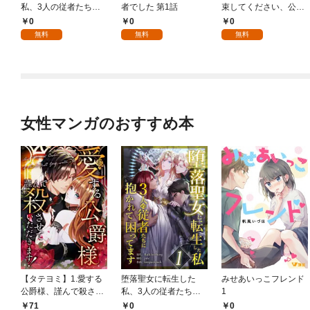
私、3人の従者たちに
者でした 第1話
束してください、公爵
抱かれて困ってます 第
様 1話
0
0
0
1話
無料
無料
無料
女性マンガのおすすめ本
【タテヨミ】1.愛する
堕落聖女に転生した
みせあいっこフレンド
公爵様、謹んで殺させ
私、3人の従者たちに
1
ていただきます！
抱かれて困ってます 第
71
0
0