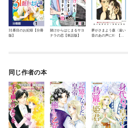
31番目のお妃様【分冊
賭けからはじまるサヨ
夢がさまよう森〈遠い
版】
ナラの恋【単話版】
昔のあの声にⅡ〉【分
冊】
同じ作者の本