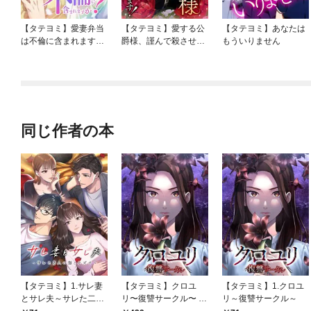
【タテヨミ】愛妻弁当
【タテヨミ】愛する公
【タテヨミ】あなたは
は不倫に含まれます
爵様、謹んで殺させて
もういりません
か？
いただきます！
同じ作者の本
【タテヨミ】1.サレ妻
【タテヨミ】クロユ
【タテヨミ】1.クロユ
とサレ夫～サレた二人
リ〜復讐サークル〜 1
リ～復讐サークル～