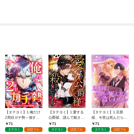
【タテヨミ】1.俺だけ
【タテヨミ】1.愛する
【タテヨミ】1.旦那
2周目ガチ勢～強すぎ
公爵様、謹んで殺させ
様、今世は死んだら許
てゲームバランスを破
ていただきます！
しません
71
71
71
壊した～
タテヨミ
試読フル
タテヨミ
試読フル
タテヨミ
試読フル