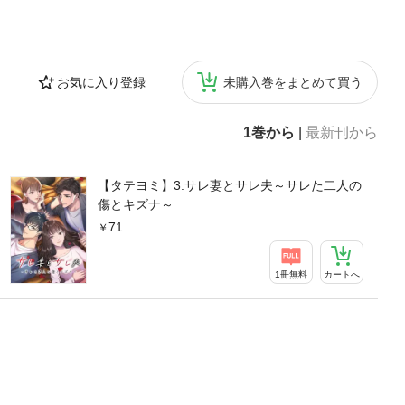
お気に入り登録
未購入巻をまとめて買う
1巻から
|
最新刊から
【タテヨミ】3.サレ妻とサレ夫～サレた二人の
傷とキズナ～
71
1冊無料
カートへ