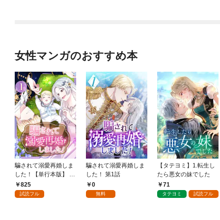
女性マンガのおすすめ本
騙されて溺愛再婚しま
騙されて溺愛再婚しま
【タテヨミ】1.転生し
した！【単行本版】 1
した！ 第1話
たら悪女の妹でした
巻
825
0
71
試読フル
無料
タテヨミ
試読フル