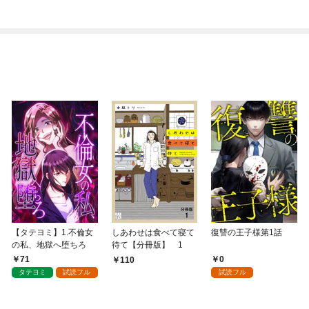
【タテヨミ】1.不倫女
しあわせは食べて寝て
復讐の王子様第1話
の私、地獄へ堕ちろ
待て【分冊版】 1
71
0
110
タテヨミ
試読フル
試読フル