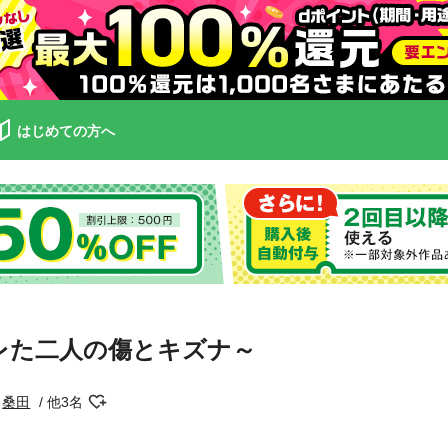
はじめての方へ
サレた二人の傷とキズナ～
桑田
他3名