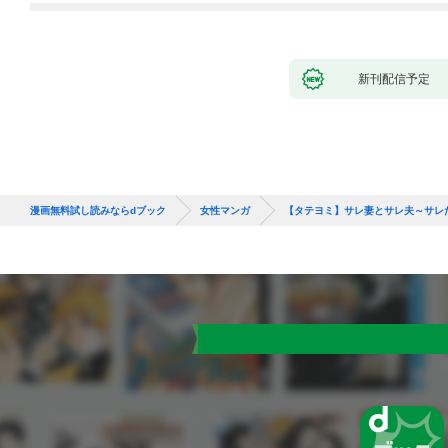
新刊配信予定
漫画無料試し読みならdブック
女性マンガ
【タテヨミ】サレ妻とサレ夫～サレ