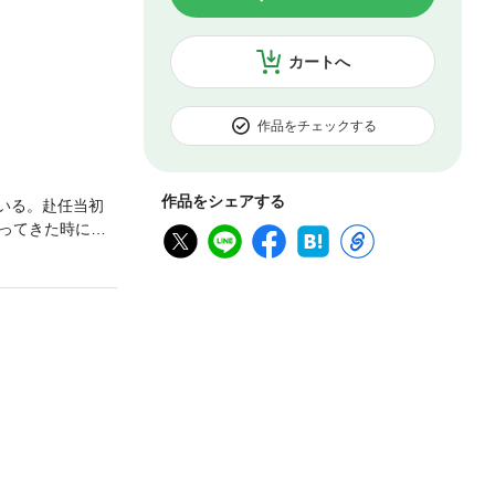
カートへ
作品をチェックする
作品をシェアする
いる。赴任当初
ってきた時に、
供どころか、夫
の友人で探偵事
聞かされる。夫・
手は、なんと美
れぞれのパート