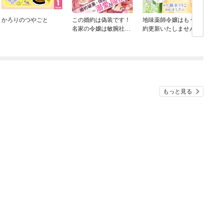
かろりのつやごと
この婚約は偽装です！
地味薬師令嬢はもう契
名家の令嬢は敏腕社長
約更新いたしません。
に迫られる（単話版）
（分冊版）
もっと見る