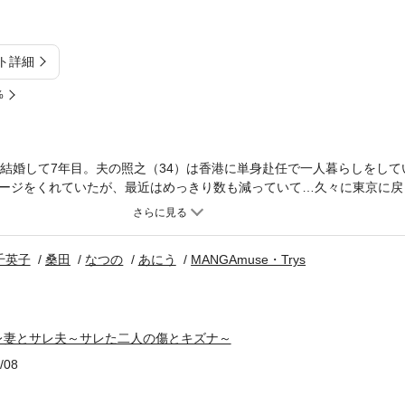
ト詳細
%
、結婚して7年目。夫の照之（34）は香港に単身赴任で一人暮らしをして
ージをくれていたが、最近はめっきり数も減っていて…久々に東京に戻
という話をしても、「疲れてるから」と断られて、すっかりレスで、子
いる。単身赴任中に何かが変わった。久しぶりに出会った大学時代から
に夫のことを相談すると、しばらく経った後に祥子から衝撃的な事実を
千英子
桑田
なつの
あにう
MANGAmuse・Trys
帰国し、川崎でとある女性と二重生活を送っていると…！そしてその相
ある雄介の妻だった。サレ妻とサレ夫となった旧友。二人が結託し、そ
そして二人の復讐の先にあるものとは…！？
レ妻とサレ夫～サレた二人の傷とキズナ～
/08