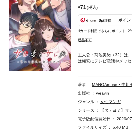
71
(税込)
ポイン
0
pt
獲得
dカード利用でさらにポイント+2
返品不可
主人公・菊池美緒（32）は
は頻繁にテレビ電話やメッセ
「私たちそろそろ子供を…」
婦関係も冷め切ってしまって
務所をしている祥子（32）
著者
MANGAmuse・中川
照之は半年前に会社も辞めて
緒と祥子の大学時代の友人で
出版社
weavin
ナーに復讐を果たしていくー
ジャンル
女性マンガ
シリーズ
【タテヨミ】サ
電子版配信開始日
2026/07
ファイルサイズ
5.40 MB