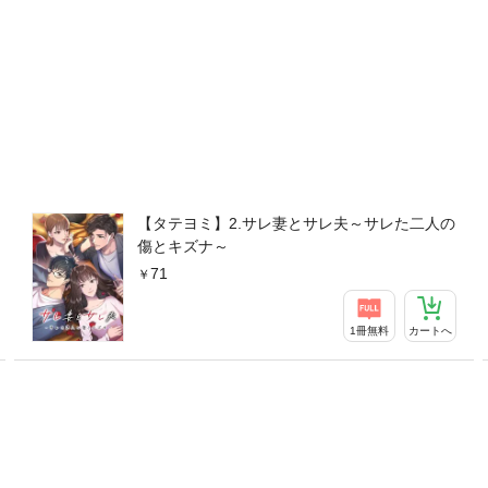
【タテヨミ】2.サレ妻とサレ夫～サレた二人の
傷とキズナ～
71
1冊無料
カートへ