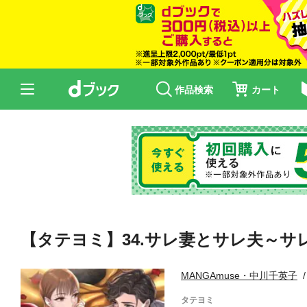
作品検索
カート
【タテヨミ】34.サレ妻とサレ夫～
MANGAmuse・中川千英子
タテヨミ