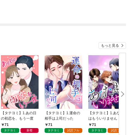
もっと見る
【タテヨミ】1.あの日
【タテヨミ】1.運命の
【タテヨミ】1.あなた
の初恋を、もう一度
相手は上司だった
はもういりません
71
71
71
タテヨミ
新着
タテヨミ
試読フル
タテヨミ
試読フル