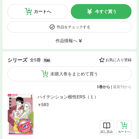
カートへ
今すぐ買う
作品をチェックする
作品情報へ
全5冊
シリーズ
お気に入り登録
完結
未購入巻をまとめて買う
1巻から
|
最新刊から
ハイテンション根性ERS（１）
583
試し読み
カートへ