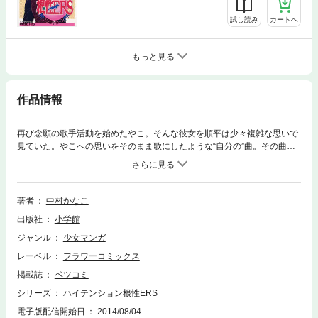
試し読み
カートへ
もっと見る
作品情報
再び念願の歌手活動を始めたやこ。そんな彼女を順平は少々複雑な思いで
見ていた。やこへの思いをそのまま歌にしたような“自分の”曲。その曲を
彼女がそれとは知らずに歌う・・・。そんな順平に木戸は！？そしてやこ
と2人の関係は！？
著者
中村かなこ
出版社
小学館
ジャンル
少女マンガ
レーベル
フラワーコミックス
掲載誌
ベツコミ
シリーズ
ハイテンション根性ERS
電子版配信開始日
2014/08/04