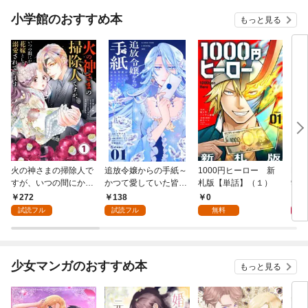
小学館のおすすめ本
もっと見る
火の神さまの掃除人で
追放令嬢からの手紙～
1000円ヒーロー 新
DIM
すが、いつの間にか花
かつて愛していた皆さ
札版【単話】（１）
9.
嫁として溺愛されてい
まへ 私のことなどお忘
272
138
0
8
ます【単話】（１）
れですか？～【単話】
試読フル
試読フル
無料
（１）
少女マンガのおすすめ本
もっと見る