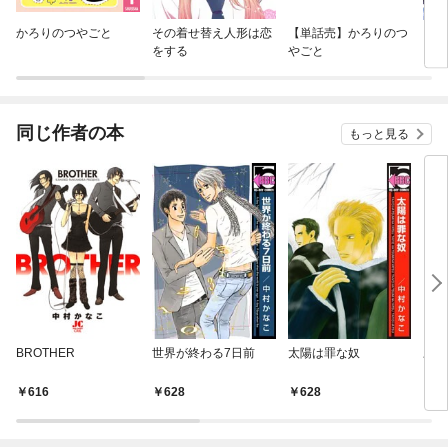
かろりのつやごと
その着せ替え人形は恋
【単話売】かろりのつ
【単
をする
やごと
に転
ラス
され
同じ作者の本
もっと見る
BROTHER
世界が終わる7日前
太陽は罪な奴
劇団
616
628
628
5