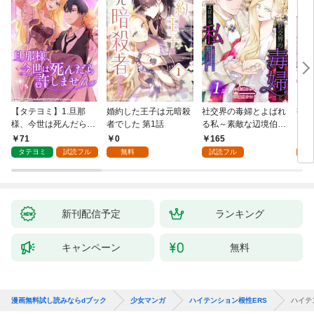
【タテヨミ】1.旦那
婚約した王子は元暗殺
社交界の毒婦とよばれ
視線
様、今世は死んだら許
者でした 第1話
る私～素敵な辺境伯令
る 1
しません
息に腕を折られたの
71
0
165
1
で、責任とってもらい
タテヨミ
試読フル
無料
試読フル
試
ます～［ばら売り］
第1話
新刊配信予定
ランキング
キャンペーン
無料
漫画無料試し読みならdブック
少女マンガ
ハイテンション根性ERS
ハイテ