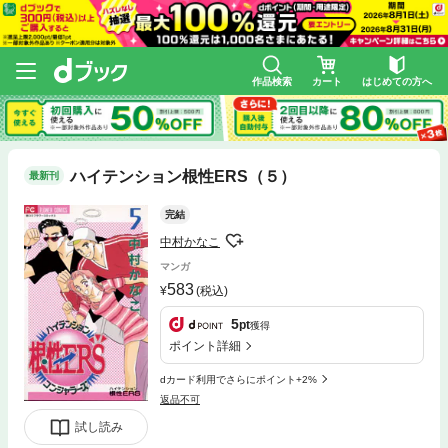
作品検索
カート
はじめての方へ
ハイテンション根性ERS（５）
最新刊
完結
中村かなこ
マンガ
583
(税込)
5
pt
獲得
ポイント詳細
dカード利用でさらにポイント+2%
返品不可
試し読み