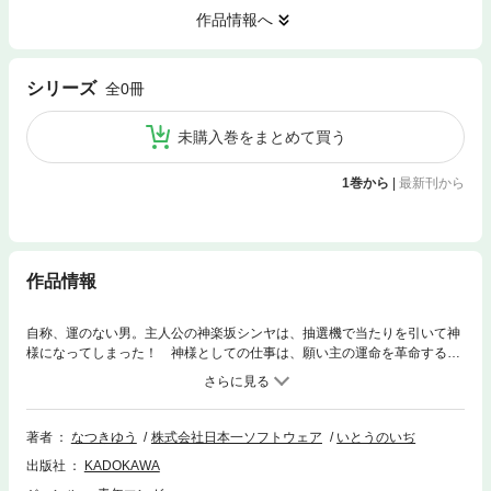
作品情報へ
シリーズ
全0冊
未購入巻をまとめて買う
1巻から
|
最新刊から
作品情報
自称、運のない男。主人公の神楽坂シンヤは、抽選機で当たりを引いて神
様になってしまった！ 神様としての仕事は、願い主の運命を革命するこ
と。しかしその仕事の裏では、神様自身の「革命」が進められていた。そ
れは――悪魔に対抗しうる力を備えることだった。神楽坂シンヤVS京極サ
タナディア。今巻にて大団円！ 〈巻末には、底本のカバーや表紙などに
掲載されていたイラストなどを「電子版オマケ」として特別収録!!〉
著者
なつきゆう
株式会社日本一ソフトウェア
いとうのいぢ
出版社
KADOKAWA