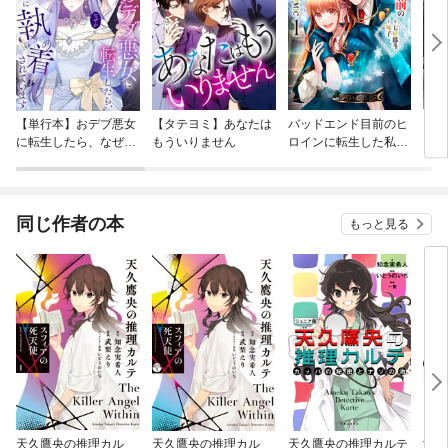
【単行本】おデブ悪女
【タテヨミ】あなたは
バッドエンド目前のヒ
【タ
に転生したら、なぜか
もういりません
ロインに転生した私、
リ〜
ラスボス王子様に執着
今世では恋愛するつも
されています
りがチートな兄が離し
てくれません！？@C
OMIC
同じ作者の本
もっと見る
天久鷹央の推理カル
天久鷹央の推理カル
天久鷹央の推理カルテ
涼宮