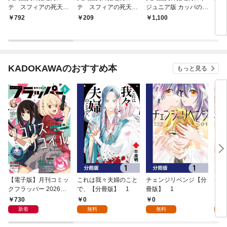
テ スフィアの死天使
テ スフィアの死天
ジュニア版 カッパの秘
（１）
使 分冊版（１）
密とナゾの池
792
209
1,100
6
KADOKAWAのおすすめ本
もっと見る
【電子版】月刊コミッ
これは我々夫婦のこと
チェンジリベンジ【分
チェ
クフラッパー 2026年9
で、【分冊版】 1
冊版】 1
月号
730
0
0
7
新着
無料
無料
試