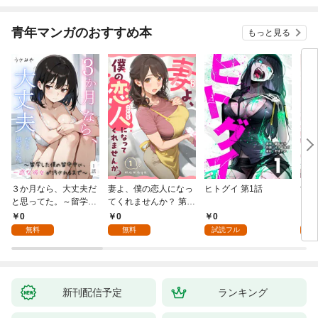
青年マンガのおすすめ本
もっと見る
３か月なら、大丈夫だ
妻よ、僕の恋人になっ
ヒトグイ 第1話
世界
と思ってた。～留学し
てくれませんか？ 第1
レベ
た僕の留守中に、一途
話
0
0
0
0
な彼女が汚されるまで
無料
無料
試読フル
～ 1話
新刊配信予定
ランキング