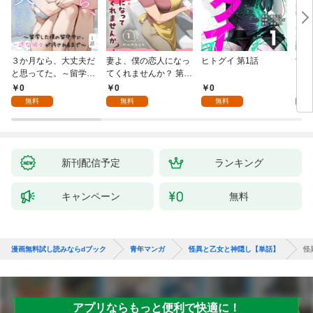
３か月なら、大丈夫だ
妻よ、僕の恋人になっ
ヒトグイ 第1話
世界
と思ってた。～留学し
てくれませんか？ 第1
レベ
た僕の留守中に、一途
話
0
0
0
0
な彼女が汚されるまで
無料
無料
無料
～ 1話
新刊配信予定
ランキング
キャンペーン
無料
漫画無料試し読みならdブック
青年マンガ
怪異と乙女と神隠し【単話】
怪
アプリならもっと便利で快適に！