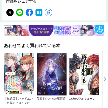
作品をシェアする
あわせてよく買われている本
【単話版】バッドエン
仮面をかぶった魔術師
終末のワルキューレ
呪術
ド目前のヒロインに転
生した私、今世では恋