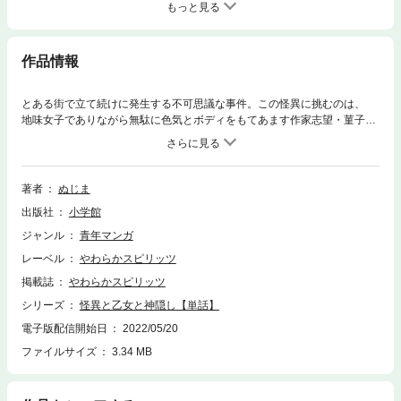
もっと見る
作品情報
とある街で立て続けに発生する不可思議な事件。この怪異に挑むのは、
地味女子でありながら無駄に色気とボディをもてあます作家志望・菫子
（すみれこ）と、 見た目は少年なのに妖しさ満載の謎多き化野（あだし
の）の書店員コンビ。 【怪異】と【少女】と【性癖】が突き刺さる現代
怪異ロマネスク！待望の第45巻配信。
著者
ぬじま
出版社
小学館
ジャンル
青年マンガ
レーベル
やわらかスピリッツ
掲載誌
やわらかスピリッツ
シリーズ
怪異と乙女と神隠し【単話】
電子版配信開始日
2022/05/20
ファイルサイズ
3.34 MB