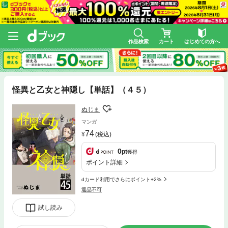
作品検索
カート
はじめての方へ
怪異と乙女と神隠し【単話】（４５）
ぬじま
マンガ
74
(税込)
0
pt
獲得
ポイント詳細
dカード利用でさらにポイント+2%
返品不可
試し読み