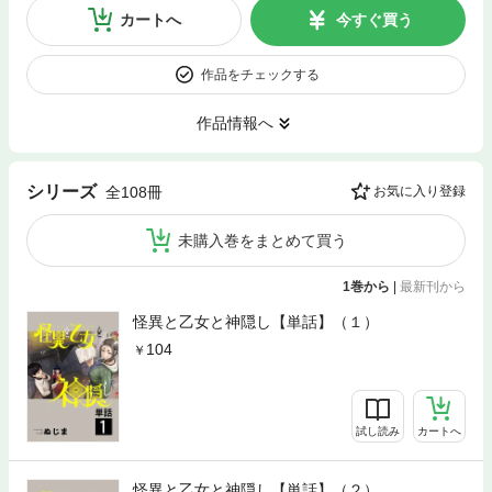
カートへ
今すぐ買う
作品をチェックする
作品情報へ
シリーズ
全108冊
お気に入り登録
未購入巻をまとめて買う
1巻から
|
最新刊から
怪異と乙女と神隠し【単話】（１）
104
試し読み
カートへ
怪異と乙女と神隠し【単話】（２）