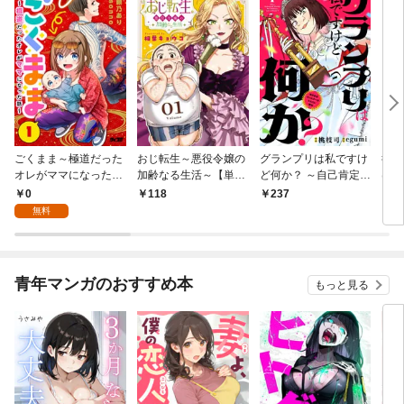
ごくまま～極道だった
おじ転生～悪役令嬢の
グランプリは私ですけ
後宮
オレがママになった話
加齢なる生活～【単
ど何か？ ～自己肯定モ
は謎
～【単話】（１）
話】（１）
ンスターのミスコン無
（１
0
118
237
2
双～【単話】（１）
無料
青年マンガのおすすめ本
もっと見る