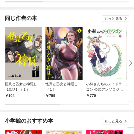
愛するつもりがチート
な兄が離してくれませ
ん！？@COMIC
同じ作者の本
もっと見る
怪異と乙女と神隠し
怪異と乙女と神隠し
小林さんちのメイドラ
週刊
【単話】（１）
（１）
ゴン 公式アンソロジー
ピリ
1
【デ
104
759
770
4
ビア
(き
02
小学館のおすすめ本
もっと見る