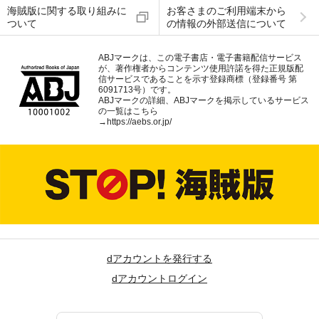
海賊版に関する取り組みに
お客さまのご利用端末から
ついて
の情報の外部送信について
ABJマークは、この電子書店・電子書籍配信サービス
が、著作権者からコンテンツ使用許諾を得た正規版配
信サービスであることを示す登録商標（登録番号 第
6091713号）です。
ABJマークの詳細、ABJマークを掲示しているサービス
の一覧はこちら
→
https://aebs.or.jp/
dアカウントを発行する
dアカウントログイン