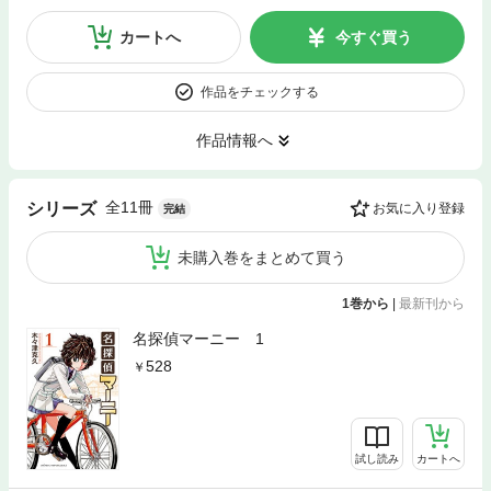
カートへ
今すぐ買う
作品をチェックする
作品情報へ
全11冊
シリーズ
お気に入り登録
完結
未購入巻をまとめて買う
1巻から
|
最新刊から
名探偵マーニー 1
528
試し読み
カートへ