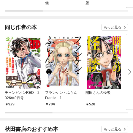
儀
版
同じ作者の本
もっと見る
チャンピオンRED 2
フランケン・ふらん
開田さんの怪談
フ
026年9月号
Frantic 1
1
929
704
528
7
秋田書店のおすすめ本
もっと見る