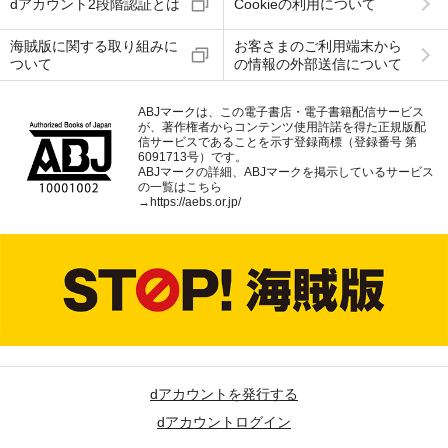
dアカウント2段階認証とは
Cookieの利用について
海賊版に関する取り組みに
お客さまのご利用端末から
ついて
の情報の外部送信について
ABJマークは、この電子書店・電子書籍配信サービス
が、著作権者からコンテンツ使用許諾を得た正規版配
信サービスであることを示す登録商標（登録番号 第
6091713号）です。
ABJマークの詳細、ABJマークを掲示しているサービス
の一覧はこちら
→
https://aebs.or.jp/
dアカウントを発行する
dアカウントログイン