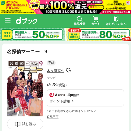
作品検索
カート
はじめての方へ
名探偵マーニー 9
完結
木々津克久
マンガ
528
(税込)
4
pt
獲得
ポイント詳細
dカード利用でさらにポイント+2%
返品不可
試し読み