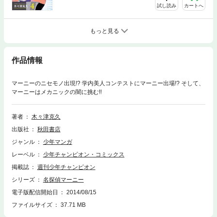
試し読み
カートへ
もっと見る
作品情報
マーニーのニセモノ出現!? 学内美人コンテストにマーニー出場!? そして、
マーニーはメカニックの闇に挑む!!
著者
木々津克久
出版社
秋田書店
ジャンル
少年マンガ
レーベル
少年チャンピオン・コミックス
掲載誌
週刊少年チャンピオン
シリーズ
名探偵マーニー
電子版配信開始日
2014/08/15
ファイルサイズ
37.71 MB