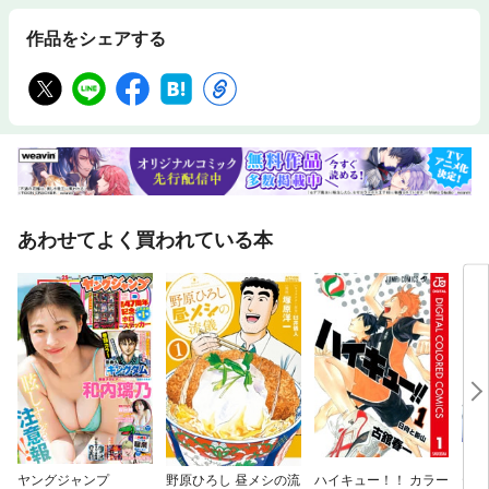
作品をシェアする
あわせてよく買われている本
ヤングジャンプ
野原ひろし 昼メシの流
ハイキュー！！ カラー
テラ