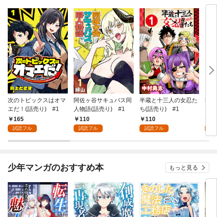
次のトピックスはオマ
阿佐ヶ谷サキュバス同
半蔵と十三人の女忍た
弱虫
エだ！(話売り) #1
人物語(話売り) #1
ち(話売り) #1
IKE
165
110
110
6
試読フル
試読フル
試読フル
試
少年マンガのおすすめ本
もっと見る