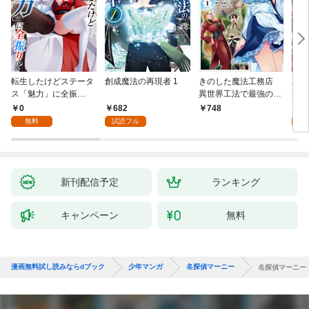
転生したけどステータ
創成魔法の再現者 1
きのした魔法工務店
王位
ス「魅力」に全振
異世界工法で最強の家
兆候
り！？(1)
づくりを（コミック）
入れ
0
682
0
748
１
る。
無料
試読フル
新刊配信予定
ランキング
キャンペーン
無料
漫画無料試し読みならdブック
少年マンガ
名探偵マーニー
名探偵マーニー