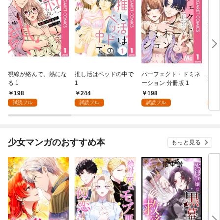
視線が絡んで、熱にな
推し活はベッドの中で
パーフェクト・ドミネ
ふし
る 1
1
ーション 分冊版 1
言っ
198
244
198
2
試読フル
試読フル
試読フル
試
少女マンガのおすすめ本
もっと見る