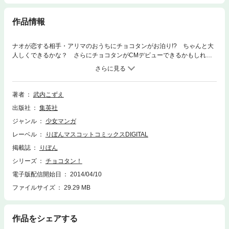
作品情報
ナオが恋する相手・アリマのおうちにチョコタンがお泊り!? ちゃんと大
人しくできるかな？ さらにチョコタンがCMデビューできるかもしれな
いコンテストなど、盛りだくさんの6巻!!
著者
武内こずえ
出版社
集英社
ジャンル
少女マンガ
レーベル
りぼんマスコットコミックスDIGITAL
掲載誌
りぼん
シリーズ
チョコタン！
電子版配信開始日
2014/04/10
ファイルサイズ
29.29 MB
作品をシェアする