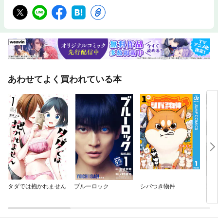
あわせてよく買われている本
タダでは抱かれません
ブルーロック
シバつき物件
双星