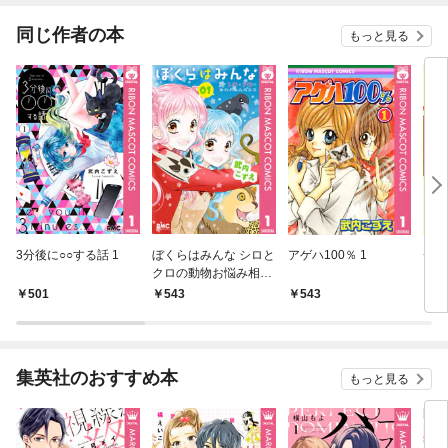
同じ作者の本
もっと見る
3分後に○○する話 1
ぼくらはみんな シロと
アゲハ100％ 1
チョ
クロの動物お悩み相談
係 1
501
543
543
5
集英社のおすすめ本
もっと見る