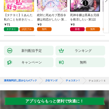
【タテヨミ】1.あんた
絶対に死ぬモブ悪役令
死神令嬢は黒幕お兄様
レベ
私のことを好きだった
嬢は初恋がしたい 第1
を救済したい 第1話
なり
の？
話
71
0
0
0
タテヨミ
試読フル
無料
新着
無料
新刊配信予定
ランキング
キャンペーン
無料
漫画無料試し読みならdブック
少女マンガ
チョコタン！
チョコタン！ 6
アプリならもっと便利で快適に！