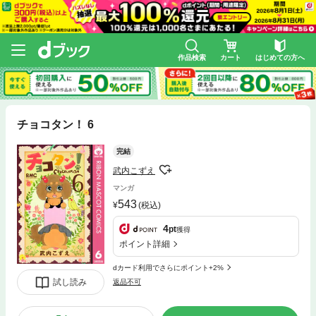
作品検索
カート
はじめての方へ
チョコタン！ 6
完結
武内こずえ
マンガ
543
(税込)
4
pt
獲得
ポイント詳細
dカード利用でさらにポイント+2%
試し読み
返品不可