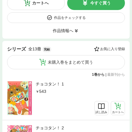
カートへ
今すぐ買う
作品をチェックする
作品情報へ
全13冊
シリーズ
お気に入り登録
完結
未購入巻をまとめて買う
1巻から
|
最新刊から
チョコタン！ 1
543
試し読み
カートへ
チョコタン！ 2