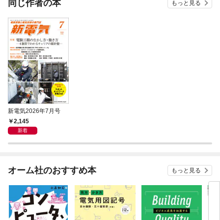
同じ作者の本
もっと見る
系統研究会 (23) 電気技術者は架空を「がくう」と読むの・シン・電気数学
（６） 部分分数分解・マンガで読む 電験三種 楽しく学んで『法規』を
攻略！ (29) 電技・解釈編「電線路の施設（２）」・お悩み解決！ エネ管
Q&A (16) 「情報セキュリティって？」「交流回路でのテブナンの定理の
適用方法を教えてください」 ・電験二種 電気数学夜話 (２) 微分の計
算・電験二種 一次試験突破！ 基礎力アップ講座 （30） 電子理論〈三種
のおさらい〉・電験一・二種 二次試験 対策講座 (３) 「電力・管理」電
力円線図③ 四端子定数【その２】■コラム・科学探求クロニクル(126) 炭
素繊維・スポーツコラム（149） イランは敵国・アメリカでのサッカーW
杯に出場できるか？・電車トリビア（70） 子どもたちからの質問 ～見学
会での一コマ～・工業英語 四方山話（156) electric・SD Forum
新電気2026年7月号
2,145
新着
オーム社のおすすめ本
もっと見る