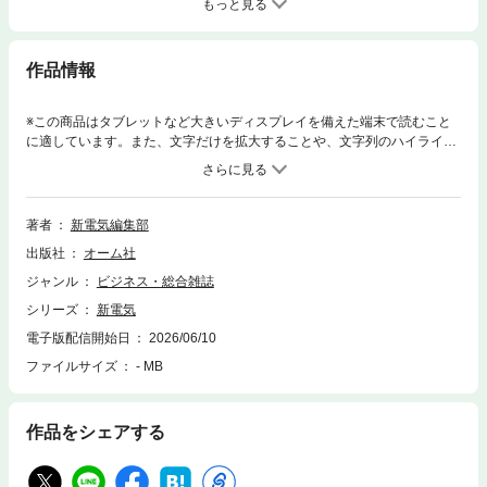
もっと見る
作品情報
※この商品はタブレットなど大きいディスプレイを備えた端末で読むこと
に適しています。また、文字だけを拡大することや、文字列のハイライ
ト、検索、辞書の参照、引用などの機能が使用できません。※この電子雑
誌は紙版雑誌のページデザインで制作した固定レイアウトです。「新電
気」は、電験三種の受験、電気設備の現場実務、新エネルギー関連情報な
どを取り扱う専門誌です。■特集第１特集：蓄電所の保守・運営 入門 カ
著者
新電気編集部
ーボンニュートラル社会の実現に向けて、再生可能エネルギーの導入拡大
出版社
オーム社
と電力需要の増加が進む昨今、再生可能エネルギーの発電量変動を吸収
し、余剰電力の有効活用を可能にする蓄電所の開発が進んでいます。そし
ジャンル
ビジネス・総合雑誌
て、社会インフラの中核を担う存在として注目される蓄電所の安定運用と
シリーズ
新電気
運営効率化を両立させる鍵となるのがO&Mです。蓄電所の安定稼働を現場
の最前線で支え、日々の点検・監視からトラブル対応まで担っているのが
電子版配信開始日
2026/06/10
電気主任技術者です。設備の状態を見極め、異常を未然に防ぐメンテナン
ファイルサイズ
- MB
スは、電力供給の信頼性を左右する極めて重要な職務であり、大きな社会
的使命を伴います。需給バランスを保つためには、設備そのもの以上に、
確かな運用と保守を支える人の力が欠かせません。 本稿では、蓄電所の
作品をシェアする
役割や設備構成を解説するとともに、電気主任技術者の仕事内容とやりが
いに迫ります。第２特集：系統用蓄電池ビジネスの現在地 2050年のカー
ボンニュートラル実現に向け、日本の電力システムはかつてない変革期を