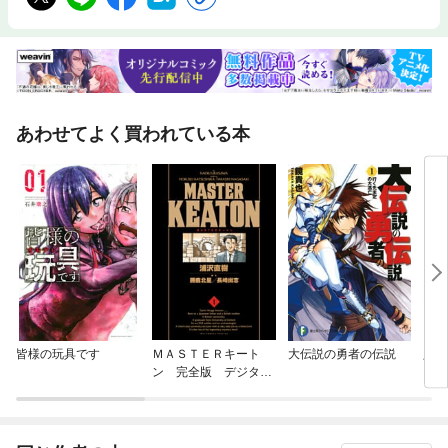
迎えています。脱炭素化の主役となる再生可能エネルギーの導入が急拡大
する一方で、天候に左右される出力の不安定さや、それに伴う「出力制
御」による電力の損失が深刻な課題となっています。この課題を解決し、
電力の安定供給と再生可能エネルギーの主力電源化を両立させる切り札と
して熱い視線を浴びているのが「蓄電池」です。 本稿では、長期脱炭素
電源オークションの開始や需給調整市場の本格稼働により急成長を遂げる
「蓄電池ビジネス」の現在地に迫ります。市場を牽引するリチウムイオン
あわせてよく買われている本
電池(LFP)の動向をはじめ、大規模な「系統用蓄電池」が直面する系統接
続の壁やルール変更に伴う事業リスク、さらにはFIP制度下で収益最大化
を狙う「再生可能エネルギー併設蓄電池」の最前線を解説します。 資源
の多くを海外に依存する日本が「エネルギー自給率100％」という未来を
切り拓くためには、電力を「作る」だけでなく「貯める」技術の確立が不
可欠です。次世代の電力システムを支える蓄電池ビジネスの可能性と、そ
の戦略的な重要性を紐解いていきます。■開発秘話TMEIC世界最高水準と
なる99.0％効率を達成した『６極大形同期モータ』■現場実務・エネテク
太陽光相談所 (53) 黄砂襲来！ 洗浄のベストタイミングと太陽光発電所の
「食物連鎖」特設 雷過電圧低減接地システムの特長と原理・省エネコン
サルに学ぶ！ 省エネ実務実践法 ～エネ管知識もフル活用～ (４) エネル
ギー管理士・現場の電気保安実務 （242） 自家用電気工作物の地絡継電器
How-To（３）・現場で使える便利術 (14) ループ受電方式・変圧器の結線
皆様の玩具です
ＭＡＳＴＥＲキート
大伝説の勇者の伝説
人妻
と第３高調波について・驚き 桃の木 変圧器!? （27） 混触防止板・電力プ
ン 完全版 デジタル
イの
ロフェッショナルのための法律相談 (２) 電気事故の責任は誰が負うべき？
Ver.
■ライセンス・計算問題から攻略する過去問徹底演習 理論：誘導起電力
の計算 電力：汽力発電の計算 機械：誘導機の計算 法規：進相コンデ
ンサの計算・電験一種 合格体験記■電気の基礎・応用・でんけん！！ 電力