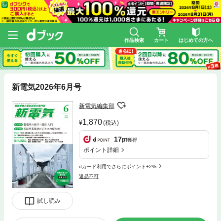
作品検索
カート
はじめての方へ
新電気2026年6月号
新電気編集部
1,870
(税込)
17
pt
獲得
ポイント詳細
dカード利用でさらにポイント+2%
返品不可
試し読み