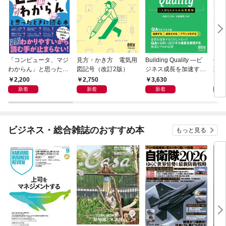
「コンピュータ、マジ
見方・かき方 電気用
Building Quality ―ビ
作り
わからん」と思ったと
図記号（改訂2版）
ジネス成長を加速する
路
きに読む本
1人目QAからの品質戦
2,200
2,750
3,630
3,
略―
新着
新着
新着
ビジネス・総合雑誌のおすすめ本
もっと見る