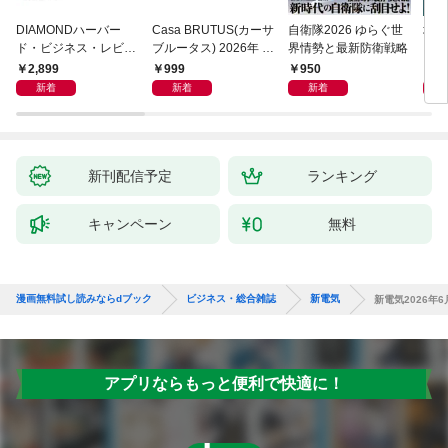
DIAMONDハーバー
Casa BRUTUS(カーサ
自衛隊2026 ゆらぐ世
地平
ド・ビジネス・レビュ
ブルータス) 2026年 9
界情勢と最新防衛戦略
ー 2026年9月号 特集
月号 [もっと学べる！
2,899
999
950
1,
「上司をマネジメント
動物園と水族館]
新着
新着
新着
する」
新刊配信予定
ランキング
キャンペーン
無料
漫画無料試し読みならdブック
ビジネス・総合雑誌
新電気
新電気2026年6
アプリならもっと便利で快適に！