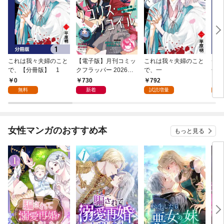
これは我々夫婦のこと
【電子版】月刊コミッ
これは我々夫婦のこと
チェ
で、【分冊版】 1
クフラッパー 2026年9
で、一
冊版
月号
0
730
792
0
無料
新着
試読増量
女性マンガのおすすめ本
もっと見る