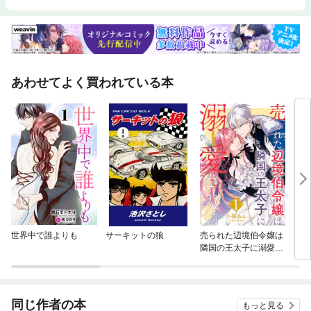
あわせてよく買われている本
世界中で誰よりも
サーキットの狼
売られた辺境伯令嬢は
エル
隣国の王太子に溺愛さ
れる
同じ作者の本
もっと見る