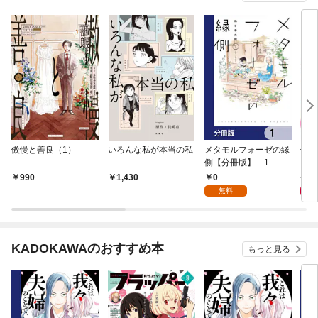
傲慢と善良（1）
いろんな私が本当の私
メタモルフォーゼの縁
僕ら
側【分冊版】 1
うぶ
ー～
0
8
990
1,430
定特
無料
KADOKAWAのおすすめ本
もっと見る