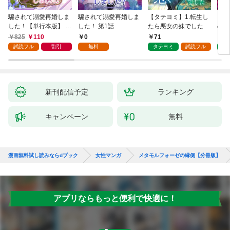
騙されて溺愛再婚しま
騙されて溺愛再婚しま
【タテヨミ】1.転生し
【タ
した！【単行本版】 1
した！ 第1話
たら悪女の妹でした
の私
巻
825
110
0
71
7
試読フル
割引
無料
タテヨミ
試読フル
タ
新刊配信予定
ランキング
キャンペーン
無料
漫画無料試し読みならdブック
女性マンガ
メタモルフォーゼの縁側【分冊版】
アプリならもっと便利で快適に！