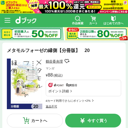
作品検索
カート
はじめての方へ
メタモルフォーゼの縁側【分冊版】 20
鶴谷香央理
マンガ
88
(税込)
0
pt
獲得
ポイント詳細
dカード利用でさらにポイント+2%
返品不可
カートへ
今すぐ買う