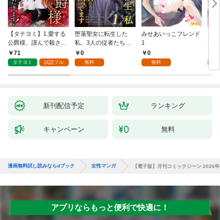
【タテヨミ】1.愛する
堕落聖女に転生した
みせあいっこフレンド
火の
公爵様、謹んで殺させ
私、3人の従者たちに
1
すが
ていただきます！
抱かれて困ってます 第
嫁と
71
0
0
2
1話
ます
タテヨミ
試読フル
無料
無料
試
新刊配信予定
ランキング
キャンペーン
無料
漫画無料試し読みならdブック
女性マンガ
【電子版】月刊コミックジーン 2026年
アプリならもっと便利で快適に！