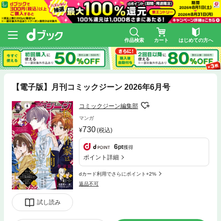
作品検索
カート
はじめての方へ
【電子版】月刊コミックジーン 2026年6月号
コミックジーン編集部
マンガ
730
(税込)
6
pt
獲得
ポイント詳細
dカード利用でさらにポイント+2%
返品不可
試し読み