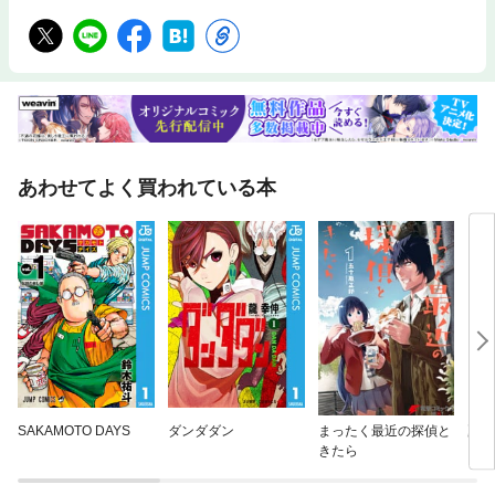
あわせてよく買われている本
SAKAMOTO DAYS
ダンダダン
まったく最近の探偵と
夏目
きたら