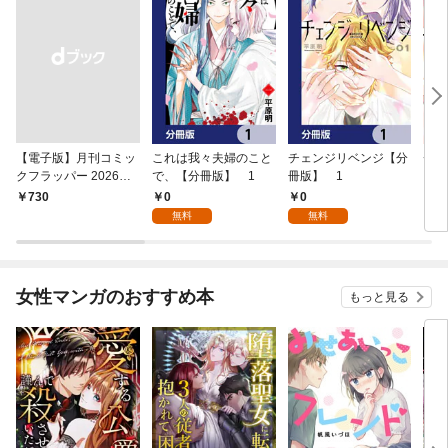
【電子版】月刊コミッ
これは我々夫婦のこと
チェンジリベンジ【分
チェ
クフラッパー 2026年9
で、【分冊版】 1
冊版】 1
月号
0
0
￥730
7
無料
無料
女性マンガのおすすめ本
もっと見る