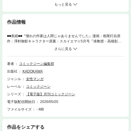
もっと見る
作品情報
■■表紙■■『憧れの作家は人間じゃありませんでした』漫画：相尾灯自原
作：澤村御影キャラクター原案：スカイエマ☆5月号『准教授・高槻彰良
の推察』と繋がるコラボ表紙☆原作小説シリーズ Prime Videoにてドラ
マ絶賛配信中■新連載＆センターカラー『偽葬家の一族』漫画：山田草太
郎原作：木古おうみキャラクター原案：小俵マリコ■巻頭カラー『解剖探
偵』漫画：螢原作：敷島シキキャラクター原案：カオミン■センターカラ
著者
コミックジーン編集部
ー『Toxic-a-Holic トキシカホリック Alternate Episode』漫画：しんき構
出版社
KADOKAWA
成：佐々木禎子原作・監修：アース・スター エンターテイメント/KADOK
AWAキャラクター原案：藍川いち子、miyato(C)2026 Toxic-a-Holic＝＝＝
ジャンル
女性マンガ
＝＝＝＝＝＝＝＝＝＝＝＝＝＝＝＝＝＝＝＝＝＝＝＝＝＝＝＝＝【本書
レーベル
コミックジーン
は、『月刊コミックジーン 2026年6月号』を電子配信用に再構築したもの
です。電子化に伴い、一部省略されたページがございます。紙の雑誌につ
シリーズ
【電子版】月刊コミックジーン
いている付録がついていない場合があります。本文中に掲載されている情
電子版配信開始日
2026/05/20
報、価格は、2026年5月現在のものです。内容につきましては、変更され
ファイルサイズ
- MB
る可能性があります。この商品はタブレットなど大きいディスプレイを備
えた端末で読むことに適しています。また、文字列のハイライトや検索、
辞書の参照などの機能が使用できません】
作品をシェアする