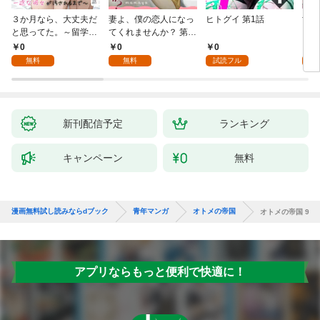
３か月なら、大丈夫だ
妻よ、僕の恋人になっ
ヒトグイ 第1話
世界
と思ってた。～留学し
てくれませんか？ 第1
レベ
た僕の留守中に、一途
話
0
0
0
0
な彼女が汚されるまで
無料
無料
試読フル
～ 1話
新刊配信予定
ランキング
キャンペーン
無料
漫画無料試し読みならdブック
青年マンガ
オトメの帝国
オトメの帝国 9
アプリならもっと便利で快適に！