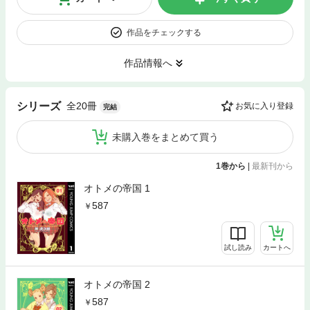
作品をチェックする
作品情報へ
全20冊
シリーズ
お気に入り登録
完結
未購入巻をまとめて買う
1巻から
|
最新刊から
オトメの帝国 1
587
試し読み
カートへ
オトメの帝国 2
587