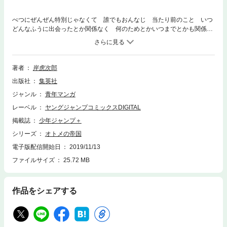
べつにぜんぜん特別じゃなくて 誰でもおんなじ 当たり前のこと いつ
どんなふうに出会ったとか関係なく 何のためとかいつまでとかも関係な
く ただ単純に 一緒にいたいっていうね
著者
岸虎次郎
出版社
集英社
ジャンル
青年マンガ
レーベル
ヤングジャンプコミックスDIGITAL
掲載誌
少年ジャンプ＋
シリーズ
オトメの帝国
電子版配信開始日
2019/11/13
ファイルサイズ
25.72 MB
作品をシェアする