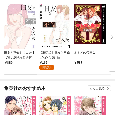
旧友と不倫してみた 1
【単話版】旧友と不倫
オトメの帝国 1
オト
【電子版限定特典付
してみた 第1話
おス
き】
165
880
587
5
試読フル
集英社のおすすめ本
もっと見る