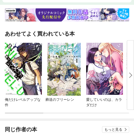
あわせてよく買われている本
俺だけレベルアップな
葬送のフリーレン
愛していいのは、カラ
合コ
件
ダだけ
いな
同じ作者の本
もっと見る