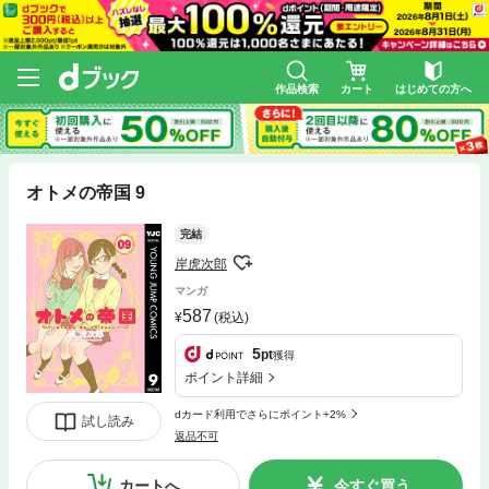
作品検索
カート
はじめての方へ
オトメの帝国 9
完結
岸虎次郎
マンガ
587
(税込)
5
pt
獲得
ポイント詳細
dカード利用でさらにポイント+2%
試し読み
返品不可
カートへ
今すぐ買う