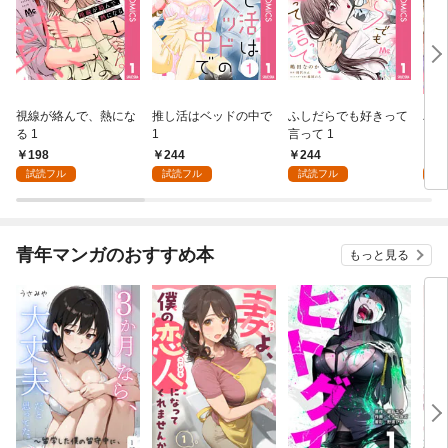
視線が絡んで、熱にな
推し活はベッドの中で
ふしだらでも好きって
パー
る 1
1
言って 1
ーシ
198
244
244
1
試読フル
試読フル
試読フル
試
青年マンガのおすすめ本
もっと見る