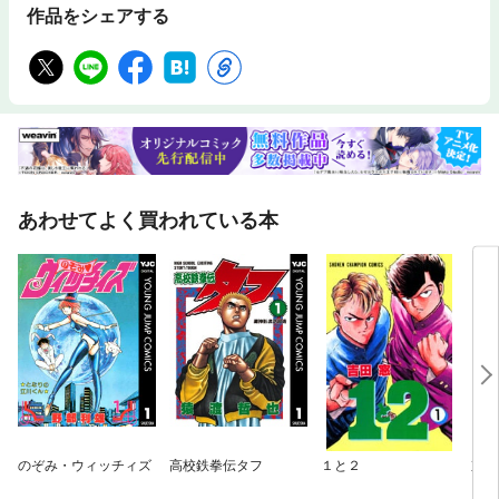
作品をシェアする
あわせてよく買われている本
のぞみ・ウィッチィズ
高校鉄拳伝タフ
１と２
京四