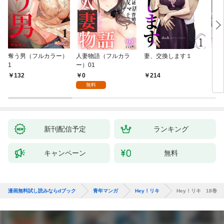
奪う男（フルカラー）
人妻物語（フルカラ
妻、交換します１
ごめ
1
ー）01
ない
0
132
214
1
無料
新刊配信予定
ランキング
キャンペーン
無料
漫画無料試し読みならdブック
青年マンガ
Hey！リキ
Hey！リキ 18巻