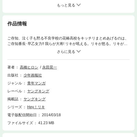
もっと見る
作品情報
ご存知、泣く子も黙る不良学校の花椿高校をキッチリまとめあげるのは、
ご存知番長･早乙女力!! 我らが大将! リキが吼える。リキが怒る。リキが走
る。リキが笑う……。超･重量級最強高校生のツッパリ青春漫画!!
著者
高橋ヒロシ
永田晃一
出版社
少年画報社
ジャンル
青年マンガ
レーベル
ヤングキング
掲載誌
ヤングキング
シリーズ
Hey！リキ
電子版配信開始日
2014/03/18
ファイルサイズ
41.23 MB