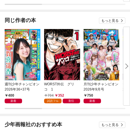
同じ作者の本
もっと見る
週刊少年チャンピオン
WORST外伝 グリ
月刊少年チャンピオン
ヤン
2026年36+37号
コ 1
2026年9月号
26年
400
704
352
750
4
新着
試読フル
割引
新着
少年画報社のおすすめ本
もっと見る