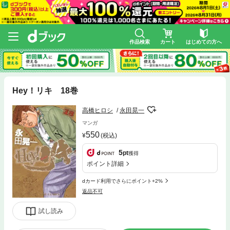
作品検索
カート
はじめての方へ
Hey！リキ 18巻
高橋ヒロシ
永田晃一
マンガ
550
(税込)
5
pt
獲得
ポイント詳細
dカード利用でさらにポイント+2%
返品不可
試し読み