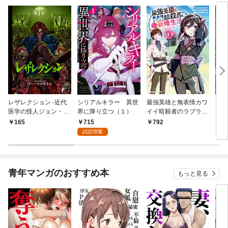
レザレクション -近代
シリアルキラー 異世
最強英雄と無表情カワ
シリ
医学の怪人ジョン・ハ
界に降り立つ（１）
イイ暗殺者のラブラブ
に降
ンター- 連載版 第1話
新婚生活 １巻
トル
715
165
792
7
少年の眼
試読増量
青年マンガのおすすめ本
もっと見る