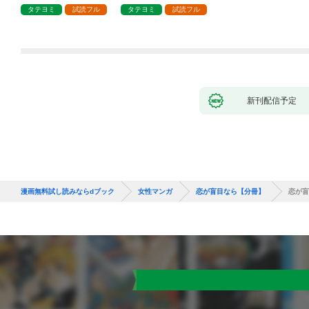
タテヨミ
試読フル
タテヨミ
試読フル
新刊配信予定
漫画無料試し読みならdブック
女性マンガ
恋が盲目なら【分冊】
恋が盲