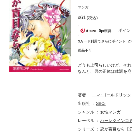
マンガ
61
(税込)
ポイン
0
pt
獲得
dカード利用でさらにポイント+2
返品不可
どうも上司らしいけど、それ
なんと、男の正体は体調を崩
失っているベンに、世話好き
に、住み込みのメイド役を頼
か・・・、強引でエラソーで
著者
エマ･ゴールドリック
出版社
SBCr
ジャンル
女性マンガ
レーベル
ハーレクインコ
シリーズ
恋が盲目なら【