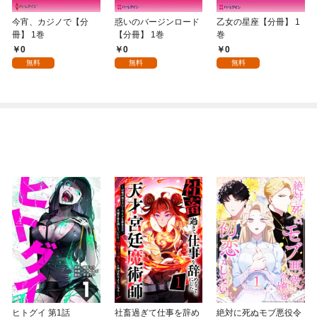
今宵、カジノで【分
惑いのバージンロード
乙女の星座【分冊】 1
冊】 1巻
【分冊】 1巻
巻
0
0
0
無料
無料
無料
ヒトグイ 第1話
社畜過ぎて仕事を辞め
絶対に死ぬモブ悪役令