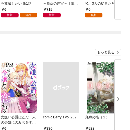
を救済したい 第1話
～堕落の迷宮～【電子
私、3人の従者たちに
単行本版】 第1巻
抱かれて困ってます 第
0
715
0
1話
新着
無料
新着
無料
もっと見る
女嫌い公爵はただ一人
comic Berry’s vol.239
真綿の檻（１）
の令嬢にのみ恋をする
（分冊版）第１話
0
￥330
528