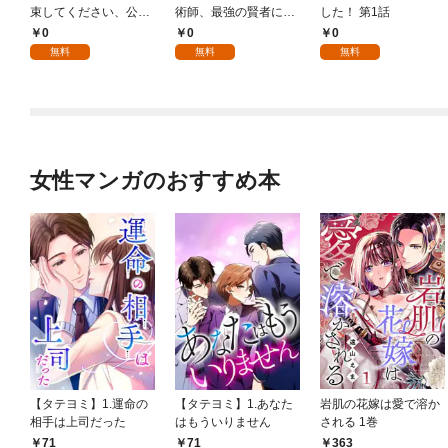
束してください、公爵
術師、最強の賢者にな
した！ 第1話
様 1話
る～不人気の支援魔術
0
0
0
師は給料泥棒だと魔術
無料
無料
無料
大学をクビになった
が、出世した元教え子
たちのおかげで何も困
らない件～ 第1話
女性マンガのおすすめ本
【タテヨミ】1.運命の
【タテヨミ】1.あなた
岩肌の花嫁は愛で溶か
相手は上司だった
はもういりません
される 1巻
71
71
363