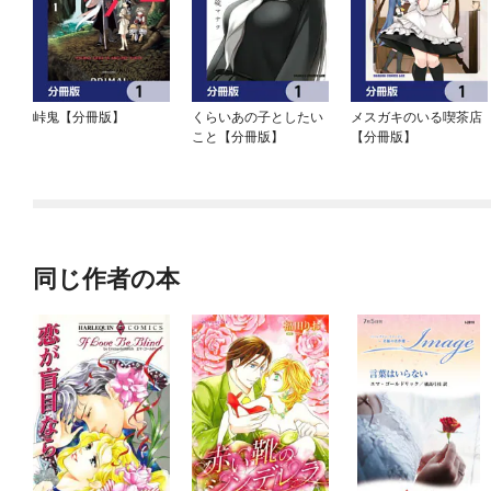
峠鬼【分冊版】
くらいあの子としたい
メスガキのいる喫茶店
こと【分冊版】
【分冊版】
同じ作者の本