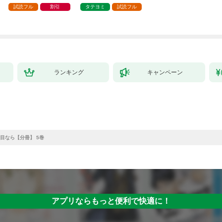
試読フル
割引
タテヨミ
試読フル
ランキング
キャンペーン
目なら【分冊】 5巻
アプリならもっと便利で快適に！