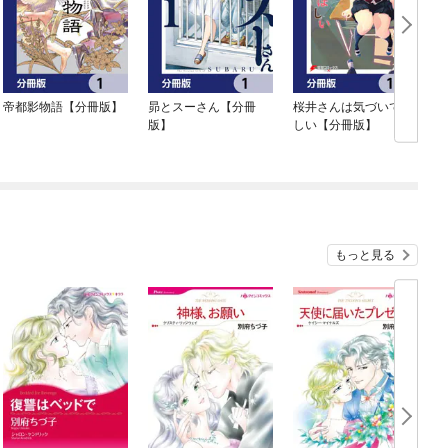
帝都影物語【分冊版】
昴とスーさん【分冊
桜井さんは気づいてほ
版】
しい【分冊版】
もっと見る