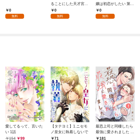
ることにした天才宮廷
嬢は初恋がしたい 第1
魔術師～辺境の地でス
話
0
0
0
ローライフを夢見る
無料
無料
無料
が、不届き者を倒して
いたら『最果ての魔
女』と呼ばれるように
なる～ 第1話
愛してるって、言いた
【タテヨミ】1.ニセモ
最恐上司と同棲したら
い 1話
ノ皇女に執着しないで
最強に愛されました 1
巻
154
99
71
181