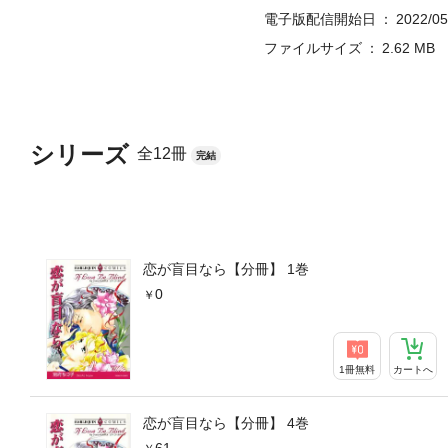
電子版配信開始日
2022/05
ファイルサイズ
2.62 MB
シリーズ
全12冊
完結
恋が盲目なら【分冊】 1巻
0
1冊無料
カートへ
恋が盲目なら【分冊】 4巻
61