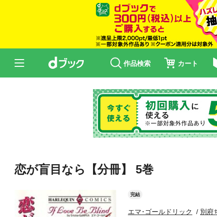
作品検索
カート
恋が盲目なら【分冊】 5巻
完結
エマ･ゴールドリック
別府