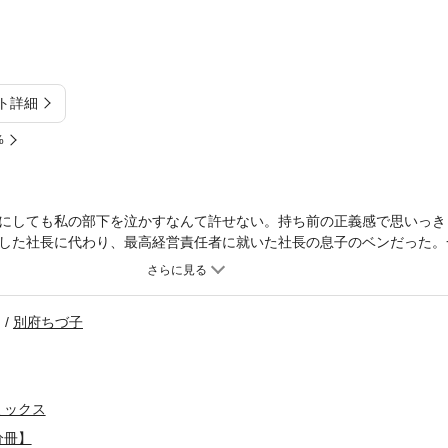
ト詳細
%
にしても私の部下を泣かすなんて許せない。持ち前の正義感で思いっき
した社長に代わり、最高経営責任者に就いた社長の息子のベンだった。
のオールドミスだと勘違いされたフィルは、彼が手を焼いている息子の
まれてしまう。 頼られたくもないけど、このままじゃロビーがかわい
そのくせ時々とっても優しいベンのことが気になって・・・。
別府ちづ子
ミックス
分冊】