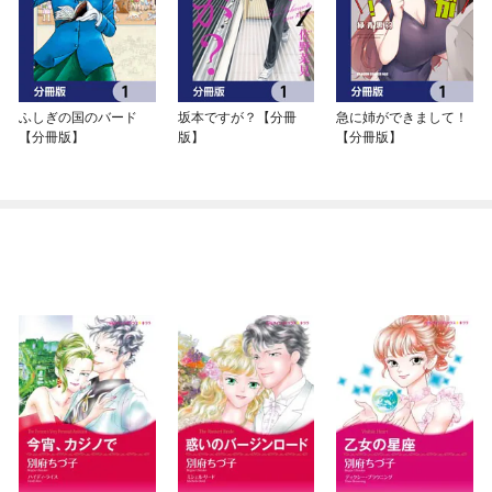
ふしぎの国のバード
坂本ですが？【分冊
急に姉ができまして！
【分冊版】
版】
【分冊版】