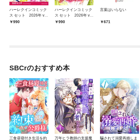
ハーレクインコミック
ハーレクインコミック
言葉はいらない
ス セット 2026年 vo
ス セット 2026年 vo
l.803
l.799
990
990
671
SBCrのおすすめ本
三食昼寝付き生活を約
万年ヒラ教師の支援魔
騙されて溺愛再婚しま