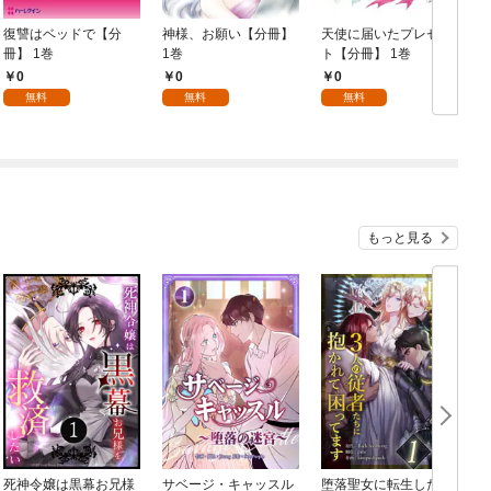
復讐はベッドで【分
神様、お願い【分冊】
天使に届いたプレゼン
冊】 1巻
1巻
ト【分冊】 1巻
【
0
0
0
無料
無料
無料
もっと見る
死神令嬢は黒幕お兄様
サベージ・キャッスル
堕落聖女に転生した