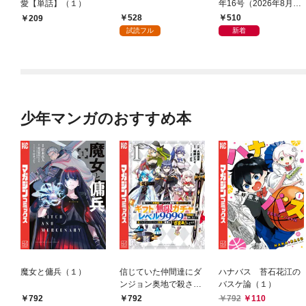
愛【単話】（１）
年16号（2026年8月7
日発売）
528
510
209
試読フル
新着
少年マンガのおすすめ本
魔女と傭兵（１）
信じていた仲間達にダ
ハナバス 苔石花江の
ンジョン奥地で殺され
バスケ論（１）
かけたがギフト『無限
792
792
792
110