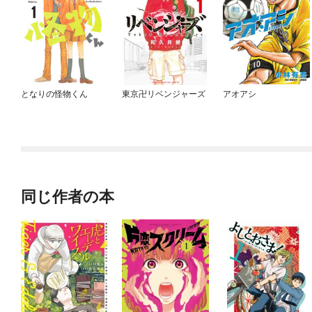
となりの怪物くん
東京卍リベンジャーズ
アオアシ
同じ作者の本