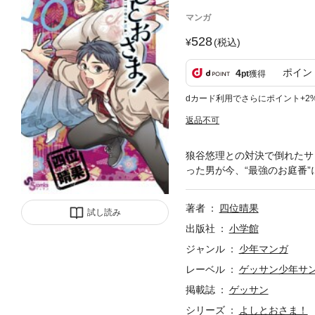
マンガ
528
(税込)
ポイン
4
pt
獲得
dカード利用でさらにポイント+2
返品不可
狼谷悠理との対決で倒れたサ
った男が今、“最強のお庭番
著者
四位晴果
試し読み
出版社
小学館
ジャンル
少年マンガ
レーベル
ゲッサン少年サ
掲載誌
ゲッサン
シリーズ
よしとおさま！