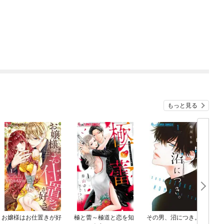
もっと見る
お嬢様はお仕置きが好
極と蕾～極道と恋を知
その男、沼につき。