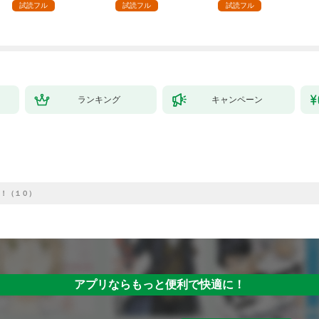
強の村を作ってしまう
（１）
試読フル
試読フル
試読フル
～最強クラフトスキル
で始める、楽々領地開
拓スローライフ～
（１）
ランキング
キャンペーン
！（１０）
アプリならもっと便利で快適に！