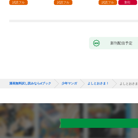
ガチャ』でレベル９９
試読フル
試読フル
試読フル
割引
９９の仲間達を手に入
れて元パーティーメン
バーと世界に復讐＆
『ざまぁ！』します！
（１）
新刊配信予定
漫画無料試し読みならdブック
少年マンガ
よしとおさま！
よしとおさま