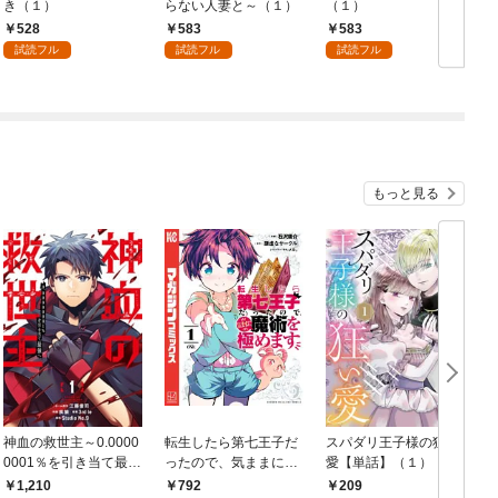
き（１）
らない人妻と～（１）
（１）
528
583
583
試読フル
試読フル
試読フル
もっと見る
神血の救世主～0.0000
転生したら第七王子だ
スパダリ王子様の狂い
0001％を引き当て最強
ったので、気ままに魔
愛【単話】（１）
へ～【電子書籍特典
術を極めます（１）
1,210
792
209