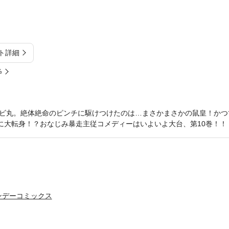
ト詳細
%
ビ丸。絶体絶命のピンチに駆けつけたのは…まさかまさかの鼠皇！かつて
”に大転身！？おなじみ暴走主従コメディーはいよいよ大台、第10巻！！
ンデーコミックス