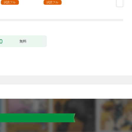
付】（１）
試読フル
試読フル
無料