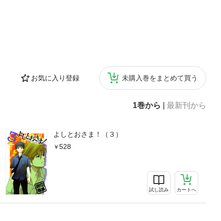
お気に入り登録
未購入巻をまとめて買う
1巻から
|
最新刊から
よしとおさま！（３）
528
試し読み
カートへ