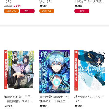
（１）
潰し（１）
ル限定 コミックス試し
読み特典付き】 2026
583
291
583
689
年9月号（2026年8月7
試読フル
割引
試読フル
新着
日発売）
追放された転生王子、
俺だけ最強超越者～全
杖と剣のウィストリア
『自動製作』スキルで
世界のチート師匠に認
（１）
領地を爆速で開拓し最
められた～【単行本】
792
990
594