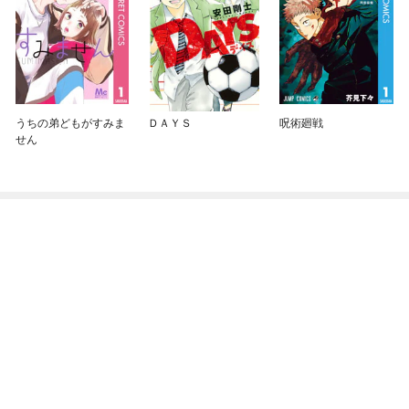
うちの弟どもがすみま
ＤＡＹＳ
呪術廻戦
せん