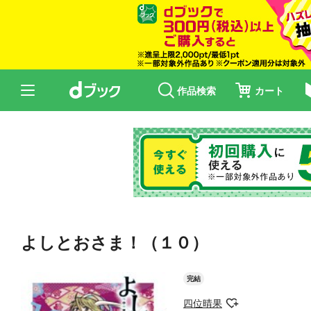
作品検索
カート
よしとおさま！（１０）
完結
四位晴果