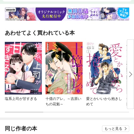
あわせてよく買われている本
塩系上司が甘すぎる
十億のアレ。～吉原い
愛とかいいから抱きし
売ら
ちの花魁～
めて
隣国
れる
同じ作者の本
もっと見る