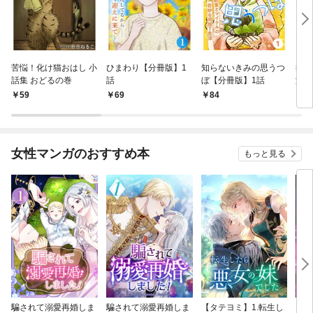
苦悩！化け猫おはし 小
ひまわり【分冊版】1
知らないきみの思うつ
推し
話集 おどるの巻
話
ぼ【分冊版】1話
激が
版】
59
69
84
1
女性マンガのおすすめ本
もっと見る
騙されて溺愛再婚しま
騙されて溺愛再婚しま
【タテヨミ】1.転生し
【タ