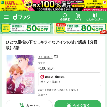
作品検索
カート
はじめての方へ
ひとつ屋根の下で…キライなアイツの甘い誘惑【分冊
版】8話
直江亜季子
マンガ
100
(税込)
0
pt
獲得
ポイント詳細
dカード利用でさらにポイント+2%
返品不可
カートへ
今すぐ買う