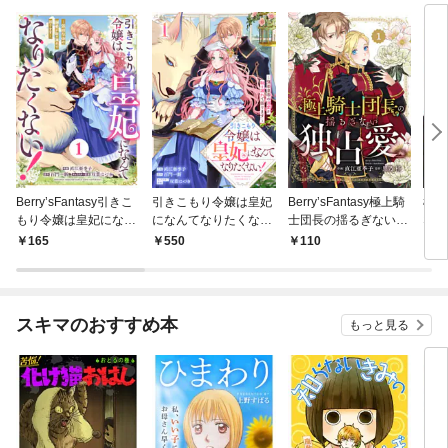
Berry’sFantasy引きこ
引きこもり令嬢は皇妃
Berry’sFantasy極上騎
極上
もり令嬢は皇妃になん
になんてなりたくな
士団長の揺るぎない独
ない
てなりたくない！～強
い！～強面皇帝の溺愛
占愛1巻
165
550
110
4
面皇帝の溺愛が駄々漏
が駄々漏れで困ります
れで困ります～1巻
～1巻
スキマのおすすめ本
もっと見る