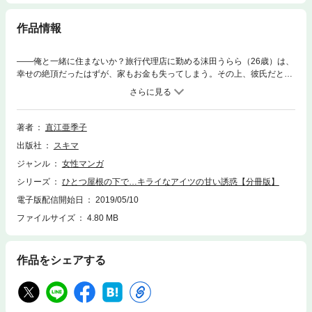
作品情報
――俺と一緒に住まないか？旅行代理店に勤める沫田うらら（26歳）は、
幸せの絶頂だったはずが、家もお金も失ってしまう。その上、彼氏だと思
っていた年下医大生には二股されていたことが発覚。そんな絶望の淵に立
たされたとき、仕事のライバルで毒舌家な不動武蔵（ふどうむさし）の提
案でしぶしぶ一緒に暮らすことに。いつも意地悪なくせに、こんな時に優
しさなんて見せられたら……キライなはずなのに、次第に気になって―
著者
直江亜季子
―。
出版社
スキマ
ジャンル
女性マンガ
シリーズ
ひとつ屋根の下で…キライなアイツの甘い誘惑【分冊版】
電子版配信開始日
2019/05/10
ファイルサイズ
4.80 MB
作品をシェアする