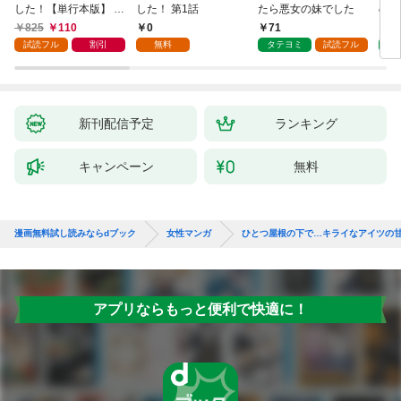
した！【単行本版】 1
した！ 第1話
たら悪女の妹でした
の私
巻
825
110
0
71
7
試読フル
割引
無料
タテヨミ
試読フル
タ
新刊配信予定
ランキング
キャンペーン
無料
漫画無料試し読みならdブック
女性マンガ
ひとつ屋根の下で…キライなアイツの
アプリならもっと便利で快適に！