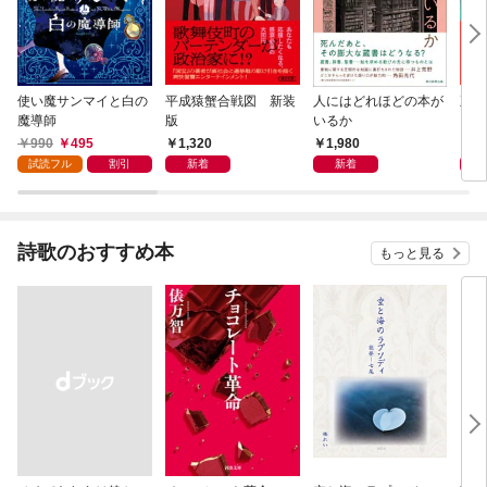
使い魔サンマイと白の
平成猿蟹合戦図 新装
人にはどれほどの本が
五二
魔導師
版
いるか
990
495
1,320
1,980
1,
試読フル
割引
新着
新着
詩歌のおすすめ本
もっと見る