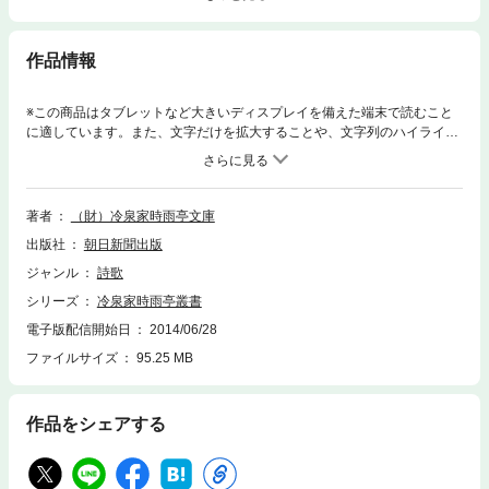
作品情報
※この商品はタブレットなど大きいディスプレイを備えた端末で読むこと
に適しています。また、文字だけを拡大することや、文字列のハイライ
ト、検索、辞書の参照、引用などの機能が使用できません。藤原俊成・定
家・為家の3代が、相次いで勅撰和歌集の撰者となって以来「歌の家」と
して存続してきた冷泉家。その御文庫に、800年にわたって襲蔵されてき
た貴重な典籍・古文書を、精巧な影印で複製。王朝の文化を21世紀に伝え
著者
（財）冷泉家時雨亭文庫
る画期的出版。
出版社
朝日新聞出版
ジャンル
詩歌
シリーズ
冷泉家時雨亭叢書
電子版配信開始日
2014/06/28
ファイルサイズ
95.25 MB
作品をシェアする