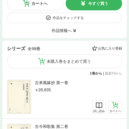
カートへ
今すぐ買う
作品をチェックする
作品情報へ
シリーズ
全98冊
お気に入り登録
未購入巻をまとめて買う
1巻から
|
最新刊から
古来風躰抄 第一巻
28,835
試し読み
カートへ
古今和歌集 第二巻