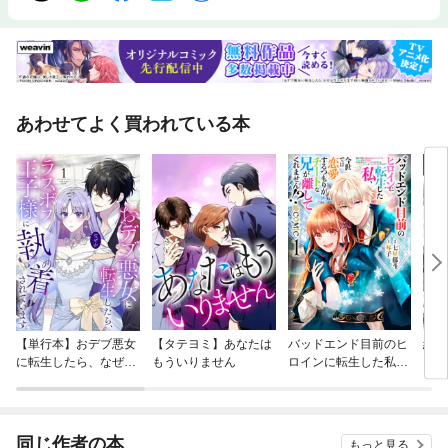
あわせてよく買われている本
【単行本】おデブ悪女
【タテヨミ】あなたは
バッドエンド目前のヒ
結界
に転生したら、なぜか
もういりません
ロインに転生した私、
ラスボス王子様に執着
今世では恋愛するつも
されています
りがチートな兄が離し
てくれません！？@C
OMIC
同じ作者の本
もっと見る