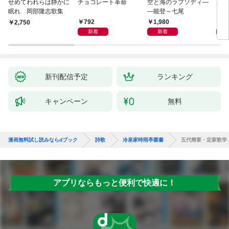
せめてわれらは静かに
チョコレート革命
空と海のラプソディ―
藤原
眠れ 岡部隆志歌集
―能登～七尾
792
1,980
1,
￥2,750
新着
新着
新刊配信予定
ランキング
キャンペーン
無料
漫画無料試し読みならdブック
詩歌
冷泉家時雨亭叢書
五代簡要・定家歌学
アプリならもっと便利で快適に！