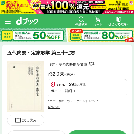
作品検索
カート
はじめての方へ
五代簡要・定家歌学 第三十七巻
（財）冷泉家時雨亭文庫
32,038
(税込)
291
pt
獲得
ポイント詳細
dカード利用でさらにポイント+2%
返品不可
試し読み