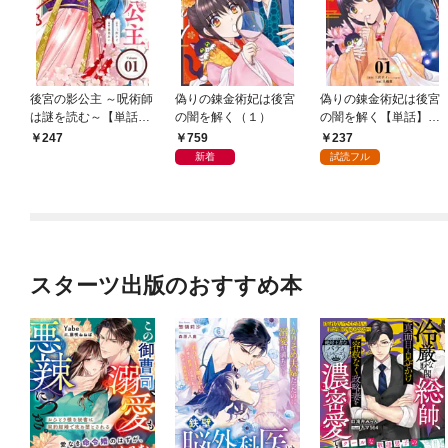
後宮の影公主 ～呪術師
偽りの錬金術妃は後宮
偽りの錬金術妃は後宮
は謎を読む～【単話】
の闇を解く（１）
の闇を解く【単話】
（１）
（１）
759
237
247
新着
試読フル
スターツ出版のおすすめ本