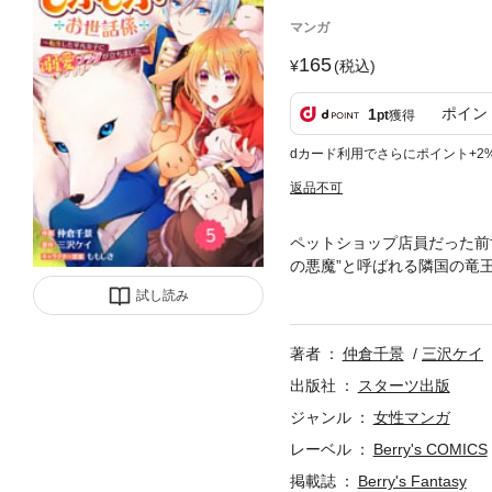
マンガ
165
(税込)
ポイン
1
pt
獲得
dカード利用でさらにポイント+2
返品不可
ペットショップ店員だった前
の悪魔”と呼ばれる隣国の竜
なんと彼はミレイナを太らせ
試し読み
ナの運命やいかに――！ 無
宮ライフ！(この作品は電子コミッ
著者
仲倉千景
三沢ケイ
出版社
スターツ出版
ジャンル
女性マンガ
レーベル
Berry's COMICS
掲載誌
Berry's Fantasy