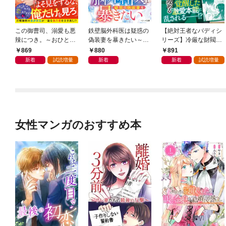
この御曹司、溺愛も悪
鉄壁脳外科医は疑惑の
【絶対王者なバディシ
辣につき。～おひとり
偽装妻を暴きたい～か
リーズ】冷厳な財閥総
様な秘書は契約結婚で
りそめ夫婦だったのに
帥、真面目と見せかけ
869
880
891
攻め堕とされる～【SS
溺愛が満ちて～【SS付
容赦なく政略妻を濃密
新着
試読増量
新着
新着
試読増量
付き】
き】
愛で攻める【電子限定
SS付き】
女性マンガのおすすめ本