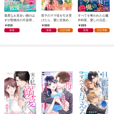
最悪なお見合い婚のは
双子のママ役を引き受
すべてを奪われた心臓
ずが堅物夫の不器用な
けたら、愛に目覚めた
外科医、愛しの元恋人
溺愛に守り囲われて
女嫌い社長に甘く娶ら
を底知れぬ執着で取り
858
869
869
【SS付き】
れました【SS付き】
戻す～憎しみの契約婚
新着
新着
試読増量
新着
試読増量
は純愛のために～【SS
付き】