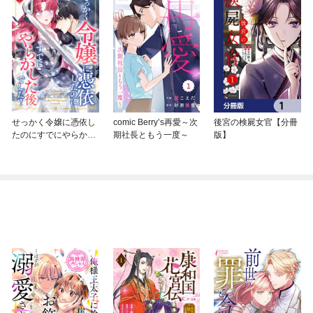
せっかく令嬢に憑依し
comic Berry’s再愛～次
後宮の検屍女官【分冊
たのにすでにやらかし
期社長ともう一度～
版】
た後でした！