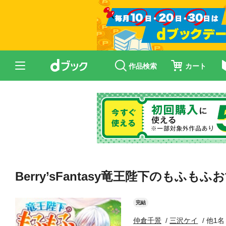
作品検索
カート
Berry’sFantasy竜王陛下のも
完結
仲倉千景
三沢ケイ
他1名