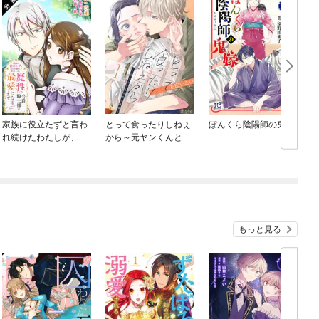
家族に役立たずと言わ
とって食ったりしねぇ
ぼんくら陰陽師の鬼嫁
れ続けたわたしが、魔
から～元ヤンくんとの
性の公爵騎士様の最愛
恋事情～
になるまで（コミッ
ク） 分冊版
もっと見る