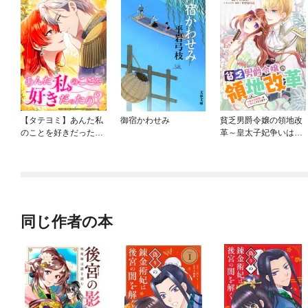
【タテヨミ】あんた私
御宿かわせみ
貧乏男爵令嬢の領地改
のことを好きだった
革～皇太子妃争いはご
の？
めんこうむります～
【連載版】
同じ作者の本