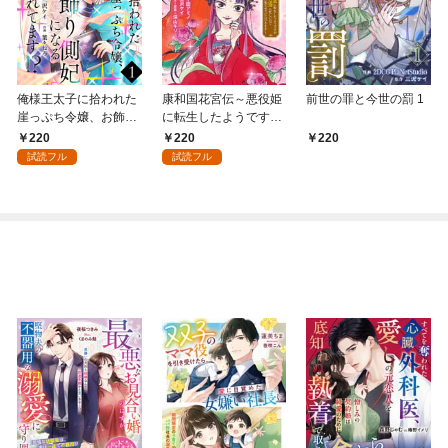
俺様王太子に拾われた
康和国花宮伝～悪役姫
前世の罪と今世の罰 1
崖っぷち令嬢、お飾り
に転生したようです
側妃になる…はずが溺
が、推し活に忙しいの
220
220
220
愛されてます！？(話売
でお役御免させていた
試読フル
試読フル
り) #1
だきます～(話売り) #
1