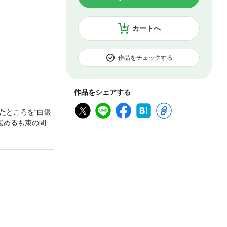
カートへ
作品をチェックする
作品をシェアする
たところを“白銀
緩めるも束の間、
ら涙を流すミレイ
甘いもふもふ王
意ください)