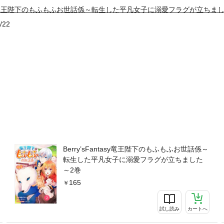
ntasy竜王陛下のもふもふお世話係～転生した平凡女子に溺愛フラグが立ちま
/22
Berry’sFantasy竜王陛下のもふもふお世話係～
転生した平凡女子に溺愛フラグが立ちました
～2巻
165
試し読み
カートへ