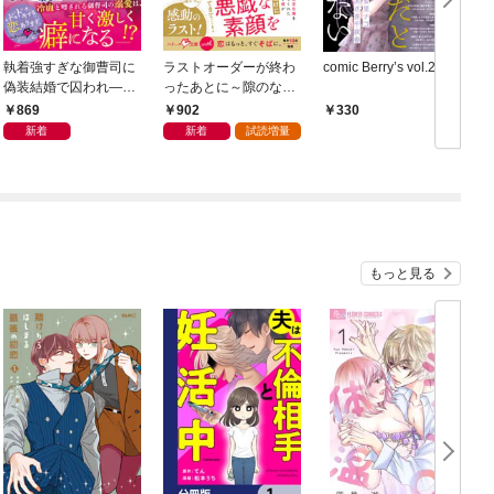
執着強すぎな御曹司に
ラストオーダーが終わ
comic Berry’s vol.239
偽装結婚で囚われ――
ったあとに～隙のない
旦那様は独占愛を激化
彼の視線の先は～【SS
869
902
330
させる【SS付き】
付き】
新着
新着
試読増量
もっと見る