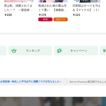
実は私、溺愛されてま
熟成された彼の愛は甘
旦那様はすべてを与え
した！？ ～最低彼氏
くて重い 【連載版】:
る【マイクロ】（１）
から最強彼氏へ～
1
176
220
121
（1）
新着
試読フル
ランキング
キャンペーン
のもふもふお世話係～転生した平凡女子に溺愛フラグが立ちました～
Berry’sFantasy竜王陛