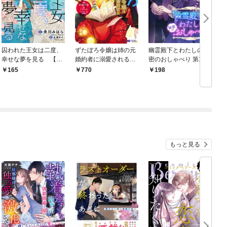
囚われた王女は二度、
ずたぼろ令嬢は姉の元
幽霊殿下とわたしの秘
幸せな夢を見る 【連
婚約者に溺愛される
密のおしゃべり 第1話
載版】: 1
（コミック） 1
165
770
198
もっと見る