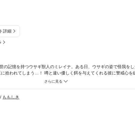
ト詳細
%
世の記憶を持つウサギ獣人のミレイナ。ある日、ウサギの姿で怪我をし
王に拾われてしまう…！ 噂と違い優しく餌を与えてくれる彼に警戒心を
て食べると言っていて!? 「食べられたくない！」とガタガタ震えなが
類のもふもふ好き竜王・ジェラール×ウサギ獣人・ミレイナのちょっぴり
ク誌Berry’s Fantasy Vol.35に収録されています。重複購入にご注
ももしき