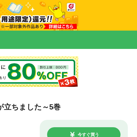
グが立ちました～5巻
今すぐ買う