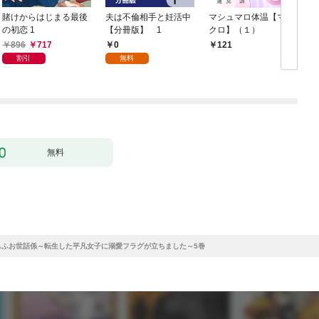
賭けからはじまる最後
夫は不倫相手と妊活中
マシュマロ体温【マイ
の初恋 1
【分冊版】 1
クロ】（１）
896
717
0
121
割引
無料
分
無料
下のもふもふお世話係～転生した平凡女子に溺愛フラグが立ちました～5巻