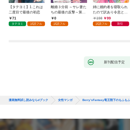
【タテヨミ】1.これは
離婚３分前 ～サレ妻た
姉に婚約者を寝取られ
二度目で最後の初恋
ちの最後の反撃～第1
たので訳あり令息と結
話
婚して辺境へと向かい
71
0
198
99
ます ～苦労の先に待っ
タテヨミ
試読フル
試読フル
試読フル
割引
ていたのは、まさかの
溺愛と幸せでした～
【分冊版】 1
新刊配信予定
漫画無料試し読みならdブック
女性マンガ
Berry’sFantasy竜王陛下