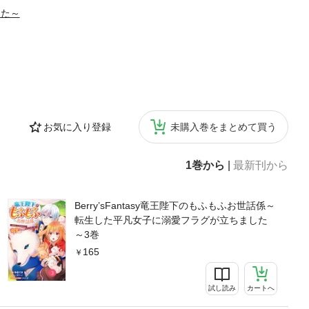
した～
お気に入り登録
未購入巻をまとめて買う
1巻から
|
最新刊から
Berry’sFantasy竜王陛下のもふもふお世話係～
転生した平凡女子に溺愛フラグが立ちました
～3巻
165
試し読み
カートへ