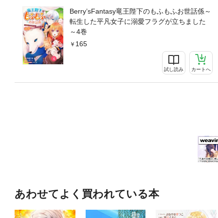
Berry’sFantasy竜王陛下のもふもふお世話係～
転生した平凡女子に溺愛フラグが立ちました
～4巻
165
試し読み
カートへ
あわせてよく買われている本