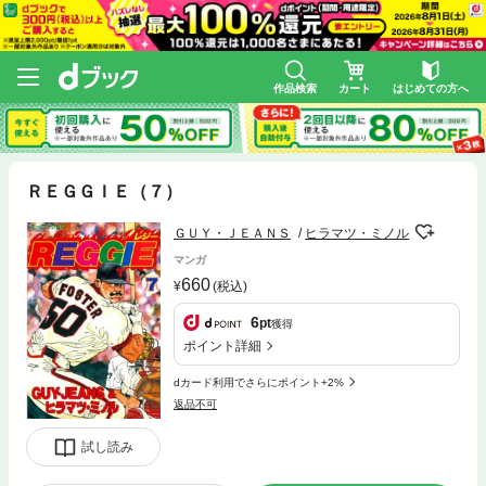
作品検索
カート
はじめての方へ
ＲＥＧＧＩＥ（７）
ＧＵＹ・ＪＥＡＮＳ
ヒラマツ・ミノル
マンガ
660
(税込)
6
pt
獲得
ポイント詳細
dカード利用でさらにポイント+2%
返品不可
試し読み