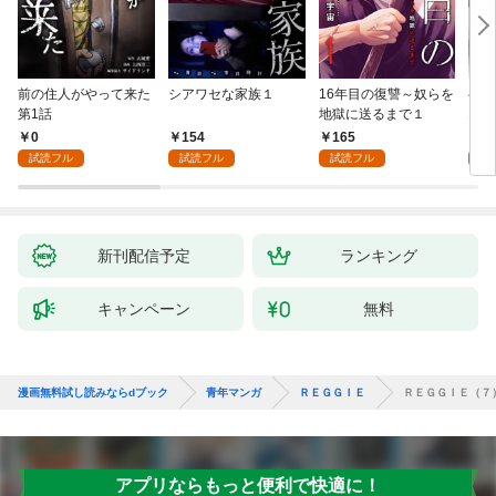
前の住人がやって来た
シアワセな家族１
16年目の復讐～奴らを
ベイ
第1話
地獄に送るまで１
エブ
版】
0
154
165
2
試読フル
試読フル
試読フル
試
新刊配信予定
ランキング
キャンペーン
無料
漫画無料試し読みならdブック
青年マンガ
ＲＥＧＧＩＥ
ＲＥＧＧＩＥ（７
アプリならもっと便利で快適に！