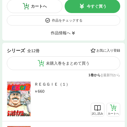
カートへ
今すぐ買う
作品をチェックする
作品情報へ
シリーズ
全12冊
お気に入り登録
未購入巻をまとめて買う
1巻から
|
最新刊から
ＲＥＧＧＩＥ（１）
660
試し読み
カートへ