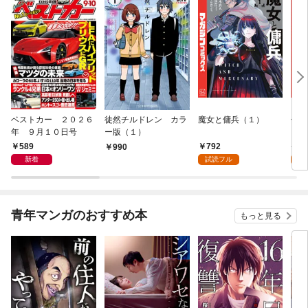
ベストカー ２０２６
徒然チルドレン カラ
魔女と傭兵（１）
信じ
年 ９月１０日号
ー版（１）
ンジ
かけ
589
792
7
990
ガチ
新着
試読フル
試
９９
れて
バー
『ざ
青年マンガのおすすめ本
もっと見る
（１