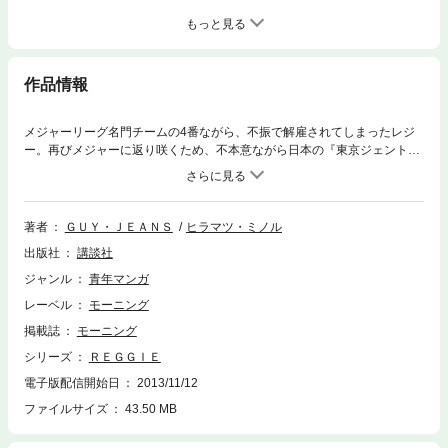
もっと見る
作品情報
メジャーリーグ名門チームの4番ながら、不振で解雇されてしまったレジ
ー。再びメジャーに返り咲くため、不本意ながら日本の『東京ジェントル
メン』と契約するが……。メジャーのプライドを捨てられないレジーを待
っていたのは、”ベースボール”とは似て非なる”日本式野球”のキツーい洗礼
だった!
著者
ＧＵＹ・ＪＥＡＮＳ
ヒラマツ・ミノル
出版社
講談社
ジャンル
青年マンガ
レーベル
モーニング
掲載誌
モーニング
シリーズ
ＲＥＧＧＩＥ
電子版配信開始日
2013/11/12
ファイルサイズ
43.50 MB