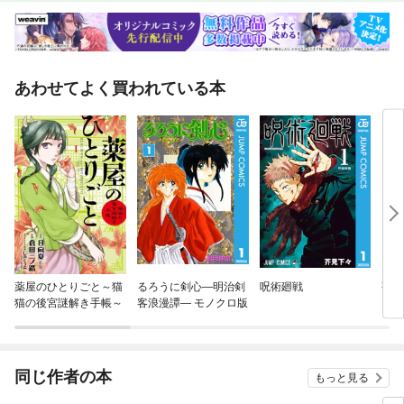
あわせてよく買われている本
薬屋のひとりごと～猫
るろうに剣心—明治剣
呪術廻戦
蒼天
猫の後宮謎解き手帳～
客浪漫譚— モノクロ版
同じ作者の本
もっと見る