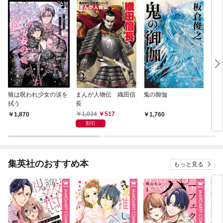
狼は呪われ少女の涙を
まんが人物伝 織田信
鬼の御伽
BA
拭う
長
1
1,034
517
1,870
1,760
6
割引
集英社のおすすめ本
もっと見る