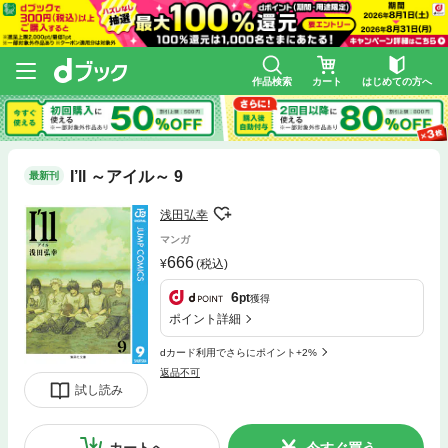
作品検索
カート
はじめての方へ
I’ll ～アイル～ 9
最新刊
浅田弘幸
マンガ
666
(税込)
6
pt
獲得
ポイント詳細
dカード利用でさらにポイント+2%
返品不可
試し読み