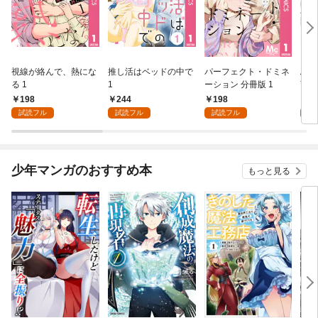
視線が絡んで、熱にな
推し活はベッドの中で
パーフェクト・ドミネ
ふし
る 1
1
ーション 分冊版 1
言っ
198
244
198
2
試読フル
試読フル
試読フル
試
少年マンガのおすすめ本
もっと見る