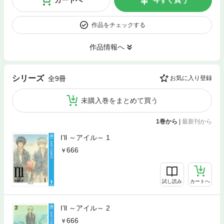
カートへ
今すぐ買う
作品をチェックする
作品情報へ
シリーズ
全9冊
お気に入り登録
未購入巻をまとめて買う
1巻から
|
最新刊から
I’ll ～アイル～ 1
666
試し読み
カートへ
I’ll ～アイル～ 2
666