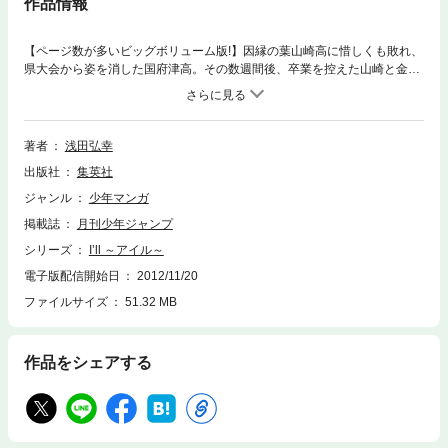
作品情報
【ページ数が多いビッグボリューム版!】因縁の葉山崎高に惜しくも敗れ、
県大会から姿を消した国府津高。その数週間後、卒業を控えた山崎と金本
は静かにコートを去っていく。様々なことが変わり始めようとしてい
た…。そして、新生国府津チームとなって初めての試合、会場へ向かう茜
に思わぬ出来事が…!?
著者
浅田弘幸
出版社
集英社
ジャンル
少年マンガ
掲載誌
月刊少年ジャンプ
シリーズ
I’ll ～アイル～
電子版配信開始日
2012/11/20
ファイルサイズ
51.32 MB
作品をシェアする