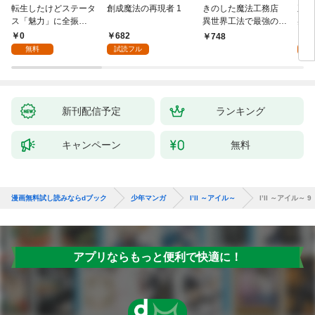
転生したけどステータ
創成魔法の再現者 1
きのした魔法工務店
王位
ス「魅力」に全振
異世界工法で最強の家
兆候
り！？(1)
づくりを（コミック）
入れ
0
682
0
748
１
る。
無料
試読フル
新刊配信予定
ランキング
キャンペーン
無料
漫画無料試し読みならdブック
少年マンガ
I’ll ～アイル～
I’ll ～アイル～ 9
アプリならもっと便利で快適に！