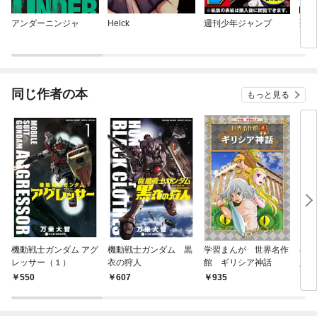
アンダーニンジャ
Helck
週刊少年ジャンプ
聖剣
同じ作者の本
もっと見る
機動戦士ガンダム アグ
機動戦士ガンダム 黒
学習まんが 世界名作
小学
レッサー（１）
衣の狩人
館 ギリシア神話
人物
550
607
935
7