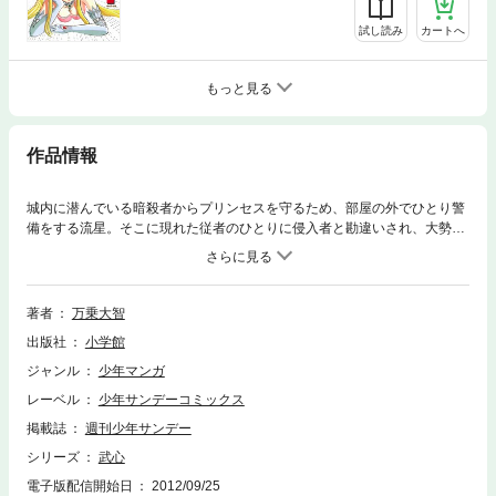
試し読み
カートへ
もっと見る
作品情報
城内に潜んでいる暗殺者からプリンセスを守るため、部屋の外でひとり警
備をする流星。そこに現れた従者のひとりに侵入者と勘違いされ、大勢の
従者を呼ばれてしまうが、偶然その中に流星を知っていた男性がいて、な
んとか誤解が解ける。だが実は、その者こそプリンセスを狙う殺し屋で…
著者
万乗大智
出版社
小学館
ジャンル
少年マンガ
レーベル
少年サンデーコミックス
掲載誌
週刊少年サンデー
シリーズ
武心
電子版配信開始日
2012/09/25