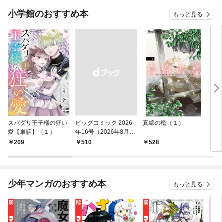
小学館のおすすめ本
もっと見る
スパダリ王子様の狂い
ビッグコミック 2026
真綿の檻（１）
こん
愛【単話】（１）
年16号（2026年8月7
（１
日発売）
209
￥510
528
5
少年マンガのおすすめ本
もっと見る