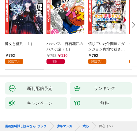
魔女と傭兵（１）
ハナバス 苔石花江の
信じていた仲間達にダ
追放
バスケ論（１）
ンジョン奥地で殺され
『自
かけたがギフト『無限
領地
792
792
110
792
7
ガチャ』でレベル９９
強の
試読フル
割引
試読フル
試
９９の仲間達を手に入
～最
れて元パーティーメン
で始
バーと世界に復讐＆
拓ス
『ざまぁ！』します！
（１
（１）
新刊配信予定
ランキング
キャンペーン
無料
漫画無料試し読みならdブック
少年マンガ
武心
武心（５）