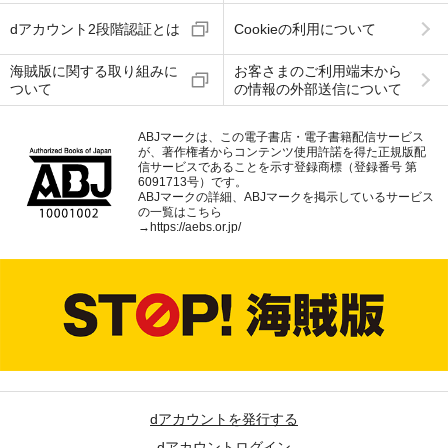
dアカウント2段階認証とは
Cookieの利用について
海賊版に関する取り組みに
お客さまのご利用端末から
ついて
の情報の外部送信について
ABJマークは、この電子書店・電子書籍配信サービス
が、著作権者からコンテンツ使用許諾を得た正規版配
信サービスであることを示す登録商標（登録番号 第
6091713号）です。
ABJマークの詳細、ABJマークを掲示しているサービス
の一覧はこちら
→
https://aebs.or.jp/
dアカウントを発行する
dアカウントログイン