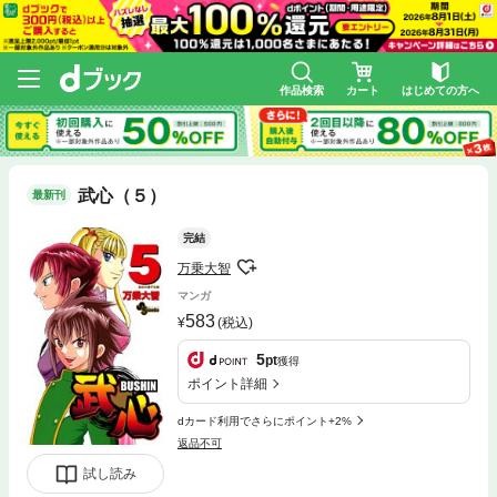
作品検索
カート
はじめての方へ
武心（５）
最新刊
完結
万乗大智
マンガ
583
(税込)
5
pt
獲得
ポイント詳細
dカード利用でさらにポイント+2%
返品不可
試し読み