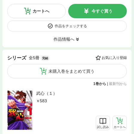
カートへ
今すぐ買う
作品をチェックする
作品情報へ
全5冊
シリーズ
お気に入り登録
完結
未購入巻をまとめて買う
1巻から
|
最新刊から
武心（１）
583
試し読み
カートへ